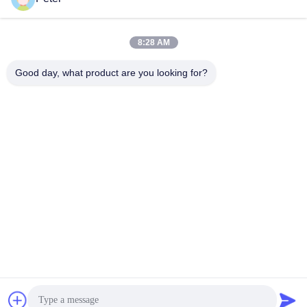
Valvole Idrauliche Rexroth
Valvole Idrauliche Rexroth
April 10, 2026
April 10, 2026
8:28 AM
Good day, what product are you looking for?
00:06
00:06
Potenza della pompa idraulica
Potenza e prestazioni del motore
Rexroth A4FO
idraulico Rexroth A6VM
Pompa Idraulica A Pistoni
Motore Idraulico Rexroth
Rexroth
April 13, 2026
April 16, 2026
00:06
00:09
Valvola idraulica Rexroth 4WE6:
Elettrovalvola Rexroth 4WE6:
potenza e precisione
controllo affidabile
Valvole Idrauliche Rexroth
Valvole Idrauliche Rexroth