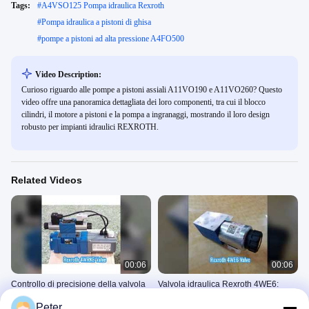
Tags:
#
A4VSO125 Pompa idraulica Rexroth
#
Pompa idraulica a pistoni di ghisa
#
pompe a pistoni ad alta pressione A4FO500
Video Description:
Curioso riguardo alle pompe a pistoni assiali A11VO190 e A11VO260? Questo
video offre una panoramica dettagliata dei loro componenti, tra cui il blocco
cilindri, il motore a pistoni e la pompa a ingranaggi, mostrando il loro design
robusto per impianti idraulici REXROTH.
Related Videos
00:06
00:06
Controllo di precisione della valvola
Valvola idraulica Rexroth 4WE6:
proporzionale Rexroth 4WRKE
potenza e precisione
Peter