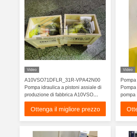
Video
Video
A10VSO71DFLR_31R-VPA42N00
Pompa 
Pompa idraulica a pistoni assiale di
Pompa a
produzione di fabbrica A10VSO
pompa i
A4VSO A6VM Serie Rexroth
A4VO1
Ottenga il migliore prezzo
Ott
sostituzione pompa di alta qualità
Pompa a