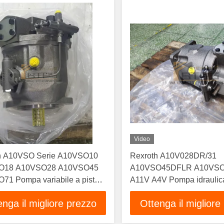
Video
h A10VSO Serie A10VSO10
Rexroth A10V028DR/31
O18 A10VSO28 A10VSO45
A10VSO45DFLR A10VS
71 Pompa variabile a pistoni
A11V A4V Pompa idraulica
ci Acciaio al carbonio 1 anno
Motore pompa a pistoni a
enga il migliore prezzo
Ottenga il migliore
rd
spostamento variabile