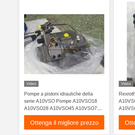
Video
Video
Pompe a pistoni idrauliche della
Rexrot
serie A10VSO Pompe A10VSO18
A10VS
A10VSO28 A10VSO45 A10VSO71
A10VSO
A10VSO100 A10VSO140
idrauli
Ottenga il migliore prezzo
Ott
A10VSO18DR/31R-VSC12N00
Standa