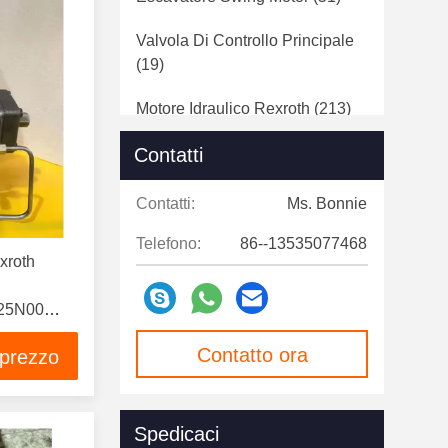
Valvola Di Controllo Principale
(19)
Motore Idraulico Rexroth
(213)
Contatti
Contatti:
Ms. Bonnie
Telefono:
86--13535077468
xroth
25N00
25DFE1
Contatto ora
 prezzo
Spedicaci