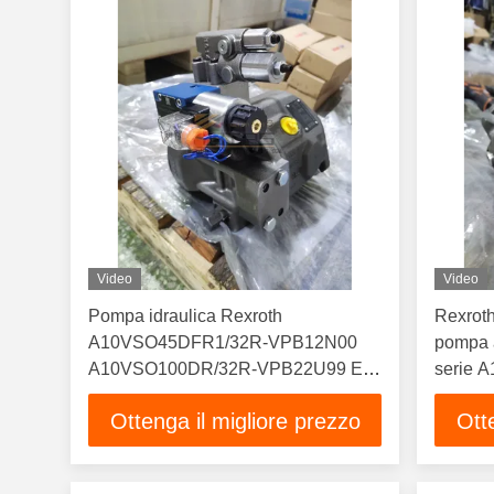
Video
Video
Pompa idraulica Rexroth
Rexrot
A10VSO45DFR1/32R-VPB12N00
pompa a
A10VSO100DR/32R-VPB22U99 E-
serie A
A10VSO140DR/31R-PPB12N00
escavat
Ottenga il migliore prezzo
Ott
durata