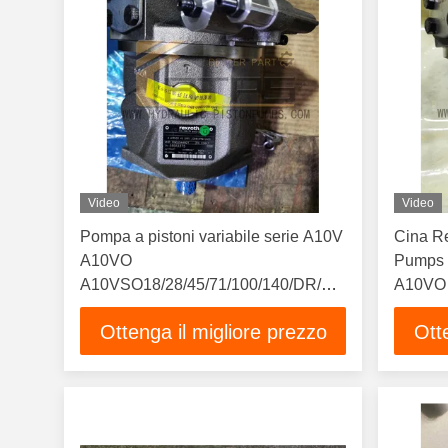
Video
Video
Pompa a pistoni variabile serie A10V
Cina Re
A10VO
Pumps 
A10VSO18/28/45/71/100/140/DR/DFR1/DFLR/DR
A10VO
Nuova pompa idraulica in magazzino
A10VS
Ottenga il migliore prezzo
Ott