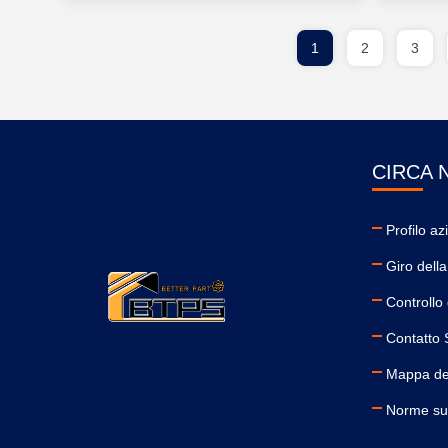
1
2
3
CIRCA 
Profilo az
Giro della
Controllo 
Contatto S
Mappa del
Norme sul