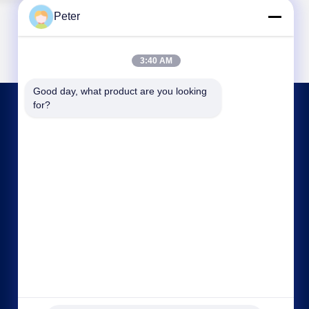
Peter
3:40 AM
Good day, what product are you looking 
for?
CONTATTO STATI UNITI
bbonniee@163.com
86--13535077468
Camera 301-2295, edificio 6, strada Kelin,
distretto di Tianhe, Guangzhou