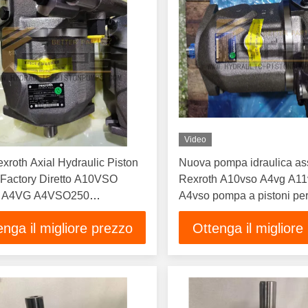
Video
xroth Axial Hydraulic Piston
Nuova pompa idraulica as
Factory Diretto A10VSO
Rexroth A10vso A4vg A11
S/DRG/ED72
 A4VG A4VSO250
A4vso pompa a pistoni pe
O45 A10VSO100
da costruzione
enga il migliore prezzo
Ottenga il migliore