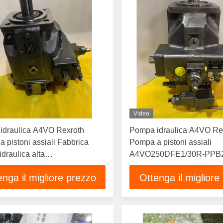
Video
idraulica A4VO Rexroth
Pompa idraulica A4VO Re
 pistoni assiali Fabbrica
Pompa a pistoni assiali
draulica alta
A4VO250DFE1/30R-PPB
30LRDS/10R-PZA12K01-S
A4VO180DFE1 A4VSO1 
enga il migliore prezzo
Ottenga il migliore
 pistoni assiali A4VO