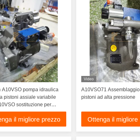
Video
h A10VSO pompa idraulica
A10VSO71 Assemblaggio
 pistoni assiale variabile
pistoni ad alta pressione
10VSO sostituzione per
ore alta efficienza e lunga
enga il migliore prezzo
Ottenga il migliore