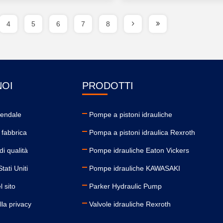
4
5
6
7
8
NOI
PRODOTTI
iendale
Pompe a pistoni idrauliche
 fabbrica
Pompa a pistoni idraulica Rexroth
di qualità
Pompe idrauliche Eaton Vickers
tati Uniti
Pompe idrauliche KAWASAKI
 sito
Parker Hydraulic Pump
la privacy
Valvole idrauliche Rexroth