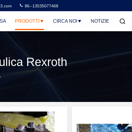
3.com
86--13535077468
SA
PRODOTTI
CIRCA NOI
NOTIZIE
ulica Rexroth
h