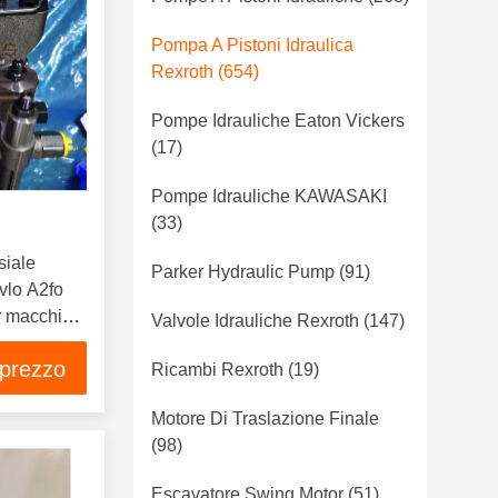
Pompa A Pistoni Idraulica
Rexroth
(654)
Pompe Idrauliche Eaton Vickers
(17)
Pompe Idrauliche KAWASAKI
(33)
siale
Parker Hydraulic Pump
(91)
vlo A2fo
r macchine
Valvole Idrauliche Rexroth
(147)
 prezzo
Ricambi Rexroth
(19)
Motore Di Traslazione Finale
(98)
Escavatore Swing Motor
(51)