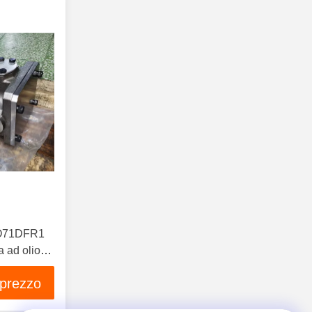
O71DFR1
 ad olio
 prezzo