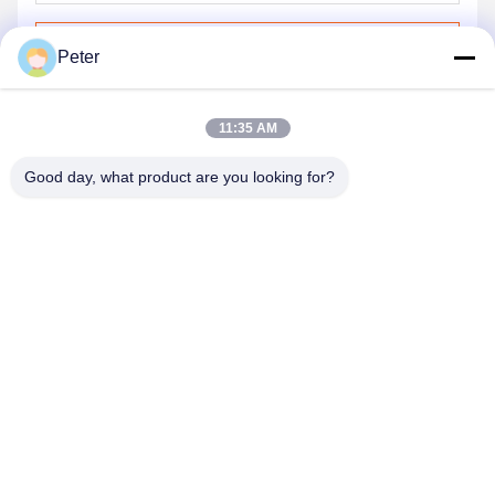
Invii
Peter
11:35 AM
Good day, what product are you looking for?
BETTER PARTS MACHINERY CO., LTD.
bbonniee@163.com
86--13535077468
Camera 301-2295, edificio 6, strada Kelin, distretto di Tianhe,
Guangzhou