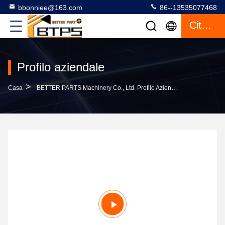
bbonniee@163.com
86--13535077468
Citazione
Profilo aziendale
>
Casa
BETTER PARTS Machinery Co., Ltd. Profilo Aziendale