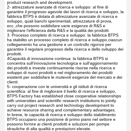
La fabbrica BTPS è un'impresa specializzata nella ricerca e
sviluppo, nella produzione e nella vendita di pompe idrauliche,
con forti capacità di ricerca e sviluppo.Di seguito è riportata
un'introduzione dettagliata delle capacità di ricerca e sviluppo
delle fabbriche BTPS:
1. Team di ricerca e sviluppo professionale: la fabbrica BTPS
ha un team di ricerca e sviluppo di alta qualità. The team
members have rich industry experience and professional
knowledge and can deeply understand market demand and
technology development trends to provide strong support for
product research and development.
2- attrezzature avanzate di ricerca e sviluppo: al fine di
garantire il progresso agevole dei lavori di ricerca e sviluppo, la
fabbrica BTPS è dotata di attrezzature avanzate di ricerca e
sviluppo, quali banchi sperimentali, attrezzature di prova,
ecc.,che possono soddisfare varie esigenze di R&S e
migliorare l'efficienza della R&S e la qualità dei prodotti.
3. Processo completo di ricerca e sviluppo: la fabbrica BTPS
ha stabilito un processo completo di ricerca e sviluppo.ciascun
collegamento ha una gestione e un controllo rigorosi per
garantire il regolare progresso della ricerca e dello sviluppo dei
prodotti.
4Capacità di innovazione continua: la fabbrica BTPS si
concentra sull'innovazione tecnologica e sull'aggiornamento
dei prodotti.e investe continuamente risorse nella ricerca e
sviluppo di nuovi prodotti e nel miglioramento dei prodotti