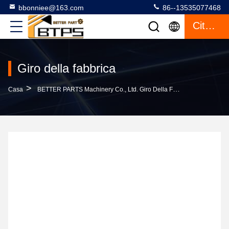
bbonniee@163.com
86--13535077468
Citazione
Giro della fabbrica
>
Casa
BETTER PARTS Machinery Co., Ltd. Giro Della Fabbrica