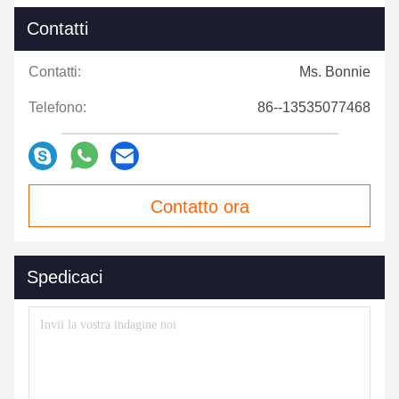
esistenti per soddisfare le mutevoli esigenze del mercato e dei
clienti.
5- cooperazione con le università e gli istituti di ricerca
scientifica: al fine di migliorare il livello di ricerca e sviluppo,
BTPS Factory has established close cooperative relationships
with universities and scientific research institutions to jointly
carry out project research and technology development to
achieve resource sharing and complementary advantages.
In breve, le capacità di ricerca e sviluppo dello stabilimento
BTPS occupano una posizione di primo piano nel settore e
possono fornire ai clienti prodotti e soluzioni per pompe
idrauliche di alta qualità e prestazioni elevate.
Contatti
Contatti:
Ms. Bonnie
Telefono:
86--13535077468
Contatto ora