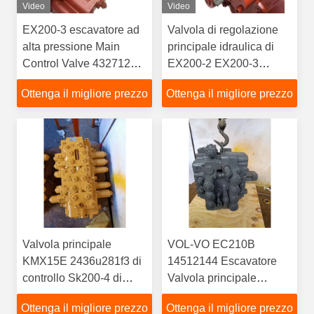
Video
Video
EX200-3 escavatore ad
Valvola di regolazione
alta pressione Main
principale idraulica di
Control Valve 4327129
EX200-2 EX200-3
per Hitachi
4327129 per
Ottenga il migliore prezzo
Ottenga il migliore prezzo
l'escavatore Control
Valve di Hitachi EX200-
1
Valvola principale
VOL-VO EC210B
KMX15E 2436u281f3 di
14512144 Escavatore
controllo Sk200-4 di
Valvola principale
Kawasaki Kobelco Sk
idraulica EC210B di
Ottenga il migliore prezzo
Ottenga il migliore prezzo
200-1/3
seconda mano