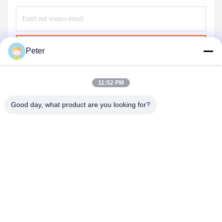
Invii
Peter
11:52 PM
Good day, what product are you looking for?
BETTER PARTS MACHINERY CO., LTD.
bbonniee@163.com
86--13535077468
Camera 301-2295, edificio 6, strada Kelin, distretto di Tianhe,
Guangzhou