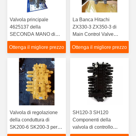
Valvola principale
La Banca Hitachi
4625137 della
ZX330-3 ZX350-3 di
SECONDA MANO di
Main Control Valve
Hydraulic Control Valve
dell'escavatore ZX330
Ottenga il migliore prezzo
Ottenga il migliore prezzo
ZX330-3 ZX350-3
per 4625137 9214478
ZX360-3 dell'escavatore
ZAX330
Valvola di regolazione
SH120-3 SH120
della conduttura di
Componenti della
SK200-6 SK200-3 per
valvola di controllo
l'escavatore
principale idraulica