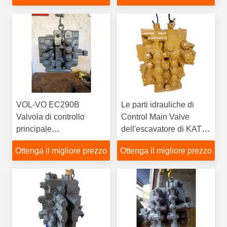
VOL-VO EC290B
Le parti idrauliche di
Valvola di controllo
Control Main Valve
principale
dell'escavatore di KATO
dell'escavatore EC290
HD1430-3 distribuiscono
Ottenga il migliore prezzo
Ottenga il migliore prezzo
14577121 UX32 Valvola
la valvola
di controllo idraulica
14511439