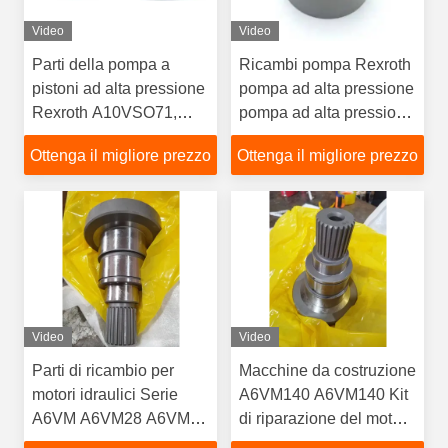
Video
Video
Parti della pompa a
Ricambi pompa Rexroth
pistoni ad alta pressione
pompa ad alta pressione
Rexroth A10VSO71,
pompa ad alta pressione
parti di riparazione del
con 12 mesi di garanzia
Ottenga il migliore prezzo
Ottenga il migliore prezzo
corpo pompa e della
3 giorni di consegna
piastra di distribuzione
100% nuovo
dell'olio REXROTH
A10VO71
Video
Video
Parti di ricambio per
Macchine da costruzione
motori idraulici Serie
A6VM140 A6VM140 Kit
A6VM A6VM28 A6VM55
di riparazione del motore
Per riparazione di
idraulico Parte di