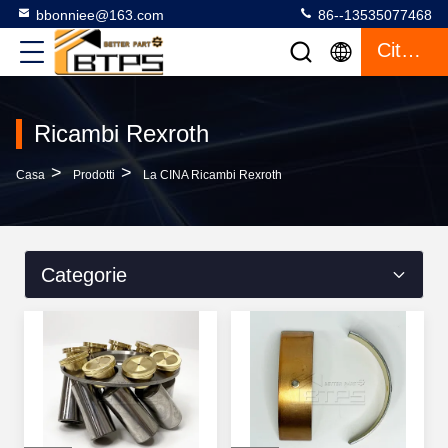
bbonniee@163.com
86--13535077468
Citazione
Ricambi Rexroth
>
>
Casa
Prodotti
La CINA Ricambi Rexroth
Categorie