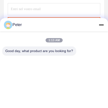
Invii
Peter
1:13 AM
Good day, what product are you looking for?
BETTER PARTS MACHINERY CO., LTD.
bbonniee@163.com
86--13535077468
Camera 301-2295, edificio 6, strada Kelin, distretto di Tianhe,
Guangzhou