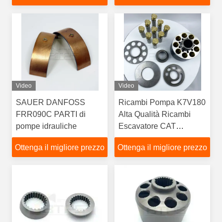
Video
Video
SAUER DANFOSS
Ricambi Pompa K7V180
FRR090C PARTI di
Alta Qualità Ricambi
pompe idrauliche
Escavatore CAT
K7V180
Ottenga il migliore prezzo
Ottenga il migliore prezzo
K7V180DTP1C9
5504341 Pompa
Principale Idraulica