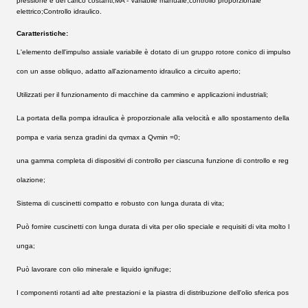
pressione e del carico costanti;
MA - Variabile manuale;
controllo proporzionale 
elettrico;
Controllo idraulico.
Caratteristiche:
L'elemento dell'impulso assiale variabile è dotato di un gruppo rotore conico di impulso
con un asse obliquo, adatto all'azionamento idraulico a circuito aperto;
Utilizzati per il funzionamento di macchine da cammino e applicazioni industriali;
La portata della pompa idraulica è proporzionale alla velocità e allo spostamento della
pompa e varia senza gradini da qvmax a Qvmin =0;
una gamma completa di dispositivi di controllo per ciascuna funzione di controllo e reg
olazione;
Sistema di cuscinetti compatto e robusto con lunga durata di vita;
Può fornire cuscinetti con lunga durata di vita per olio speciale e requisiti di vita molto l
unga;
Può lavorare con olio minerale e liquido ignifuge;
I componenti rotanti ad alte prestazioni e la piastra di distribuzione dell'olio sferica pos