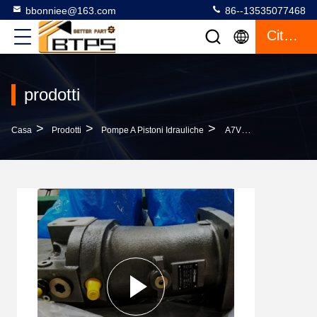
bbonniee@163.com
86--13535077468
Citazione
prodotti
>
>
>
Casa
Prodotti
Pompe A Pistoni Idrauliche
A7V58MA1RPF00 A7V78LV1LZF00 A7V107LV1LZF00