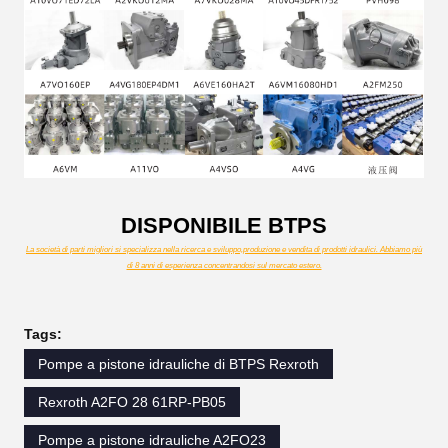
DISPONIBILE BTPS
La società di parti migliori si specializza nella ricerca e sviluppo,produzione e vendita di prodotti idraulici. Abbiamo più
di 8 anni di esperienza concentrandosi sul mercato estero.
Tags:
Pompe a pistone idrauliche di BTPS Rexroth
Rexroth A2FO 28 61RP-PB05
Pompe a pistone idrauliche A2FO23