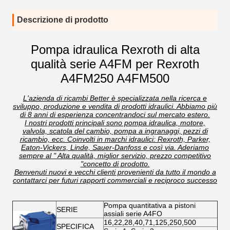
Descrizione di prodotto
Pompa idraulica Rexroth di alta
qualità serie A4FM per Rexroth
A4FM250 A4FM500
L'azienda di ricambi Better è specializzata nella ricerca e
sviluppo, produzione e vendita di prodotti idraulici. Abbiamo più
di 8 anni di esperienza concentrandoci sul mercato estero.
I nostri prodotti principali sono pompa idraulica, motore,
valvola, scatola del cambio, pompa a ingranaggi, pezzi di
ricambio, ecc. Coinvolti in marchi idraulici: Rexroth, Parker,
Eaton-Vickers, Linde, Sauer-Danfoss e così via. Aderiamo
sempre al " Alta qualità, miglior servizio, prezzo competitivo
"concetto di prodotto.
Benvenuti nuovi e vecchi clienti provenienti da tutto il mondo a
contattarci per futuri rapporti commerciali e reciproco successo
Pompa quantitativa a pistoni
SERIE
assiali serie A4FO
16,22,28,40,71,125,250,500
SPECIFICA