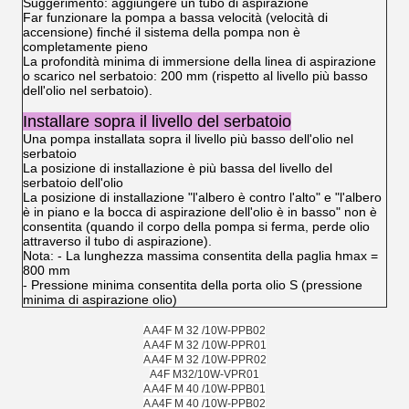
Suggerimento: aggiungere un tubo di aspirazione
Far funzionare la pompa a bassa velocità (velocità di
accensione) finché il sistema della pompa non è
completamente pieno
La profondità minima di immersione della linea di aspirazione
o scarico nel serbatoio: 200 mm (rispetto al livello più basso
dell'olio nel serbatoio).
Installare sopra il livello del serbatoio
Una pompa installata sopra il livello più basso dell'olio nel
serbatoio
La posizione di installazione è più bassa del livello del
serbatoio dell'olio
La posizione di installazione "l'albero è contro l'alto" e "l'albero
è in piano e la bocca di aspirazione dell'olio è in basso" non è
consentita (quando il corpo della pompa si ferma, perde olio
attraverso il tubo di aspirazione).
Nota: - La lunghezza massima consentita della paglia hmax =
800 mm
- Pressione minima consentita della porta olio S (pressione
minima di aspirazione olio)
A A4F M 32 /10W-PPB02
A A4F M 32 /10W-PPR01
A A4F M 32 /10W-PPR02
A4F M32/10W-VPR01
A A4F M 40 /10W-PPB01
A A4F M 40 /10W-PPB02