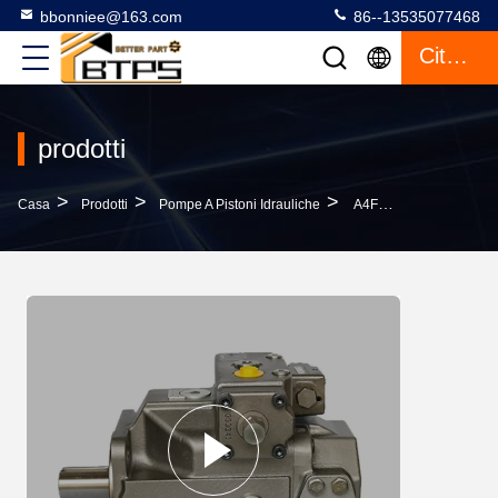
bbonniee@163.com
86--13535077468
Citazione
prodotti
>
>
>
Casa
Prodotti
Pompe A Pistoni Idrauliche
A4FM Serie Pompa Ad Idraulico A Pistoni Assiale Rexroth A4FM250 A4FM500