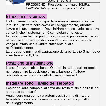
Serie 1, Serie 3
PRESSIONE
Pressione nominale 40MPa,
LAVORATIVA
pressione di picco 45MPa
Istruzioni di sicurezza
L'alloggiamento della pompa deve essere riempito con olio
idraulico (iniettato nella cavità dell'alloggiamento) durante
l'avvio e il funzionamento.Deve iniziare a bassa velocità senza
carico finché il sistema non è completamente vuoto.
In caso di parcheggio prolungato, il guscio può essere drenato
attraverso la tubazione di lavoro.Al riavvio, assicurarsi che
venga iniettata una quantità sufficiente di olio
nell'alloggiamento.
La pressione minima di aspirazione della porta olio S non deve
scendere sotto 0,8 bar.
Posizione di installazione
L'asse è orizzontale in basso.Quando installato sul serbatoio,
non consentire la posizione di installazione di "albero
orizzontale, aspirazione dell'olio verso il basso"!
Installare sotto il livello del serbatoio
Posizione della pompa al di sotto del livello minimo dell'olio nel
serbatoio (standard)
Aggiungere una pompa a pistoni assiali prima di iniziare,
facendola passare attraverso lo scarico dell'olio più alto
dell'alloggiamento