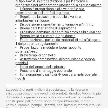
di tipo A4VSO in progettazione a piattaforma è 
progettata per azionamenti idrostatici a circuito aperto
Il flusso è proporzionale alla velocità e allo 
spostamento dell'unità di ingresso.
Regolando la piastra, è possibile variare 
infinitamente il flusso.
Disposizione a spostamento variabile all'infinito.
Buone caratteristiche di aspirazione
Pressione nominale di esercizio ammissibile 350 bar
Basso livello di rumore, lunga durata
Fabbricazione a partire da materiali di cui all'allegato 
1 del presente regolamento
Progettazione modulare, buon rapporto 
potenza/peso
Brevi tempi di controllo
Attraverso combinazioni di propulsione e pompa 
possibili
Indior dell'angolo della piastra
Posizione di montaggio opzionale
Funzionamento su fluidi HF con parametri operativi 
ridotti
La società di parti migliori si specializza nella ricerca e
sviluppo,produzione e vendita di prodotti idraulici. Abbiamo più
di 8 anni di esperienza concentrandosi sul mercato estero.
I nostri principali prodotti sono pompe idrauliche, motori,
valvole, cambio, pompe, ricambi, ecc. Involti in marchi idraulici: