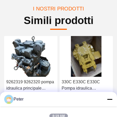
I NOSTRI PRODOTTI
Simili prodotti
9262319 9262320 pompa
330C E330C E330C
idraulica principale
Pompa idraulica
HPV118 ZX200-3 ZX230
principale per
Peter
ZX250 ZX270
apparecchiatura di pompa
Ottenga il migliore prezzo
Ottenga il migliore prezzo
HPV118HW-23B
per escavatori 10R-1551
HPV118HW
1932703 193-2703
8:19 AM