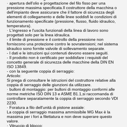
· apertura dell'olio e progettazione del filo fisso per una
pressione massima specificata.Il costruttore della macchina o
dell'impianto deve assicurare che il fattore di sicurezza degli
elementi di collegamento e delle linee soddisfi le condizioni di
funzionamento specificate (pressione, flusso, fluido idraulico,
temperatura).
· L'ingresso e l'uscita funzionali della linea di lavoro sono
progettati solo per la linea idraulica.
- il limite di pressione e il controllo della pressione non
forniscono una protezione contro le sovratensioni; nel sistema
idraulico sono fornite valvole di sollevamento separate.
- I dati e le istruzioni qui contenuti devono essere seguiti.
- Il prodotto non è certificato per soddisfare i requisiti del
concetto generale di sicurezza delle macchine della DIN EN
ISO 13849.
- con la seguente coppia di serraggio:
Articolo:
Si prega di consultare le istruzioni del costruttore relative alla
coppia di serraggio delle giunzioni da utilizzare.
· bulloni di montaggio: per bulloni di montaggio conformi alle
norme metriche ISO DIN 13 e ASME B1.1,si raccomanda di
controllare separatamente la coppia di serraggio secondo VDI
2230.
· Foratura a filo dell'unità di pistone assiale:
La coppia di serraggio massima ammissibile MG Max è la
massima per i fori a filettatura e non deve superare questo
valore.
· Vitruccio di blocco: