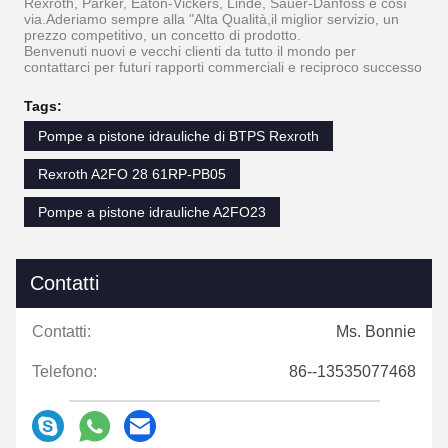
Rexroth, Parker, Eaton-Vickers, Linde, Sauer-Danfoss e così
via.Aderiamo sempre alla "Alta Qualità,il miglior servizio, un
prezzo competitivo, un concetto di prodotto.
Benvenuti nuovi e vecchi clienti da tutto il mondo per
contattarci per futuri rapporti commerciali e reciproco successo
Tags:
Pompe a pistone idrauliche di BTPS Rexroth
Rexroth A2FO 28 61RP-PB05
Pompe a pistone idrauliche A2FO23
Contatti
Contatti:
Ms. Bonnie
Telefono:
86--13535077468