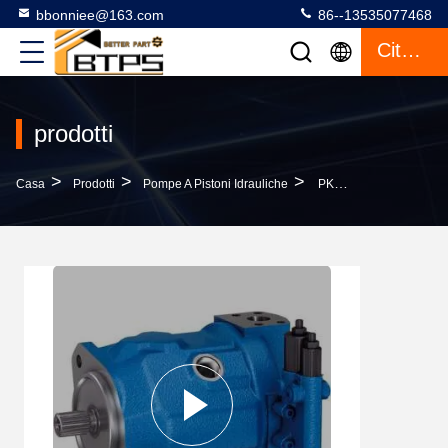
bbonniee@163.com
86--13535077468
Citazione
prodotti
>
>
>
Casa
Prodotti
Pompe A Pistoni Idrauliche
PKC62K01 A10VO45DFLR Pompa Idraulica Rexroth A10VSO A10VO A10VO28DFR/31R-PSC62NOO