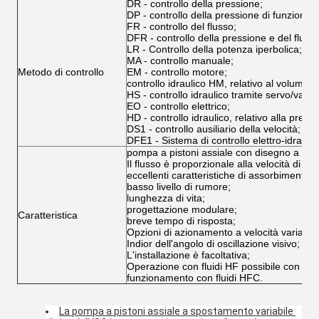
DR - controllo della pressione;
DP - controllo della pressione di funzionam
FR - controllo del flusso;
DFR - controllo della pressione e del flusso
LR - Controllo della potenza iperbolica;
MA - controllo manuale;
Metodo di controllo
EM - controllo motore;
controllo idraulico HM, relativo al volume di
HS - controllo idraulico tramite servo/valvo
EO - controllo elettrico;
HD - controllo idraulico, relativo alla pressi
DS1 - controllo ausiliario della velocità;
DFE1 - Sistema di controllo elettro-idraulic
pompa a pistoni assiale con disegno a piastr
Il flusso è proporzionale alla velocità di 
eccellenti caratteristiche di assorbimento de
basso livello di rumore;
lunghezza di vita;
progettazione modulare;
Caratteristica
breve tempo di risposta;
Opzioni di azionamento a velocità variabile 
Indior dell'angolo di oscillazione visivo;
L'installazione è facoltativa;
Operazione con fluidi HF possibile con dati 
funzionamento con fluidi HFC.
La pompa a pistoni assiale a spostamento variabile 