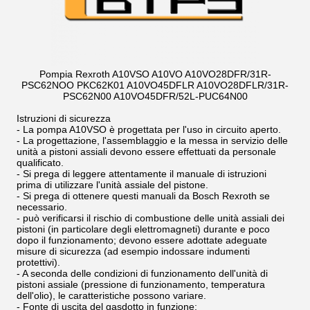
Pompia Rexroth A10VSO A10VO A10VO28DFR/31R-
PSC62NOO PKC62K01 A10VO45DFLR A10VO28DFLR/31R-
PSC62N00 A10VO45DFR/52L-PUC64N00
Istruzioni di sicurezza
- La pompa A10VSO è progettata per l'uso in circuito aperto.
- La progettazione, l'assemblaggio e la messa in servizio delle
unità a pistoni assiali devono essere effettuati da personale
qualificato.
- Si prega di leggere attentamente il manuale di istruzioni
prima di utilizzare l'unità assiale del pistone.
- Si prega di ottenere questi manuali da Bosch Rexroth se
necessario.
- può verificarsi il rischio di combustione delle unità assiali dei
pistoni (in particolare degli elettromagneti) durante e poco
dopo il funzionamento; devono essere adottate adeguate
misure di sicurezza (ad esempio indossare indumenti
protettivi).
- A seconda delle condizioni di funzionamento dell'unità di
pistoni assiale (pressione di funzionamento, temperatura
dell'olio), le caratteristiche possono variare.
- Fonte di uscita del gasdotto in funzione: