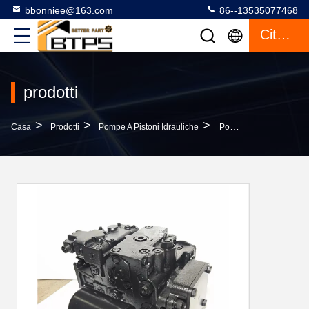
bbonniee@163.com
86--13535077468
Citazione
prodotti
>
>
>
Casa
Prodotti
Pompe A Pistoni Idrauliche
Pompe A Pistoni Idrauliche Assiali Danfoss 90L 90R 042 055 075 100 130 180 250 90R100HS1CD80R3F1F03GBA353524