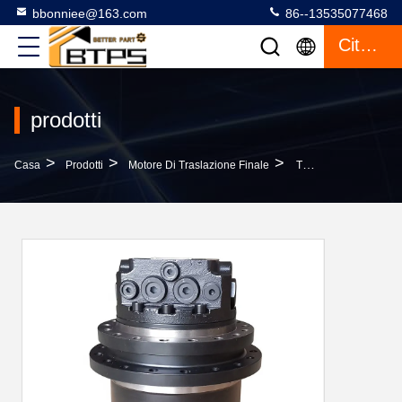
bbonniee@163.com
86--13535077468
Citazione
prodotti
>
>
>
Casa
Prodotti
Motore Di Traslazione Finale
TM09 TM18 TM03 TM22 Komatsu Final Drive Motore Idraulico PC78US-6 PC75UU-2 PC78 PC78MR 21W-60-22130