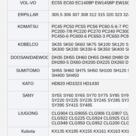
VOL-VO
EC55 EC60 EC140BP EW145BP EW160BB 
ERPILLAR
305.5 306 307 308 312 315 320 323 324 3
KOMATSU
PC45 PC50 PC55 PC56 PC60-5-6-7 PC60-
PC200-7/8 PC220 PC270 PC240 PC300-6/
PC450-6 PC600-6 PC650-3 PC650 PC800
KOBELCO
SK35 SK50 SK60 SK75 SK100 SK120 SK200
SK300 SK330 SK330-6 SK350 SK400 SK45
DOOSAN/DAEWOO
DH35 DH55 DH60 DH55 DH60 DH80 DH80
DH280-5 DX60-DX200-DX225 DX260 DH2
SUMITOMO
SH55 SH60 SH75 SH50 SH100 SH120 SH2
SH400 SH450
KATO
HD820 HD1023 HD1430
SANY
SY55 SY60 SY65 SY70 SY75 SY85 SY95 S
SY220 SY225 SY235 SY245 SY285 SY305
SY395 SY415 SY485
LIUGONG
CLG904 CLG9055 CLG906 CLG907 CLG9
CLG922 CLG225 CLG924 CLG925 CLG93
CLG948 CLG950 CLG952 CLG200 CLG20
Kubota
KX135 KX185 KX155 KX161 KX163 KX165