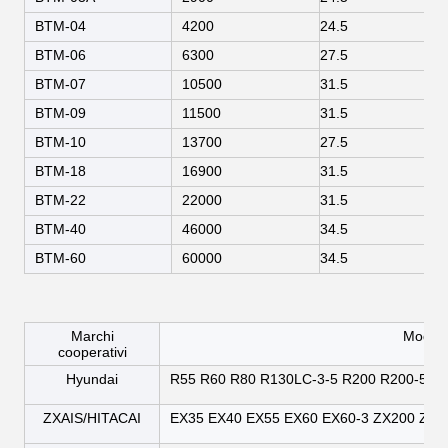
BTM-04
4200
24.5
BTM-06
6300
27.5
BTM-07
10500
31.5
BTM-09
11500
31.5
BTM-10
13700
27.5
BTM-18
16900
31.5
BTM-22
22000
31.5
BTM-40
46000
34.5
BTM-60
60000
34.5
Marchi
Modello
cooperativi
Hyundai
R55 R60 R80 R130LC-3-5 R200 R200-5 R2
ZXAIS/HITACAI
EX35 EX40 EX55 EX60 EX60-3 ZX200 ZX2