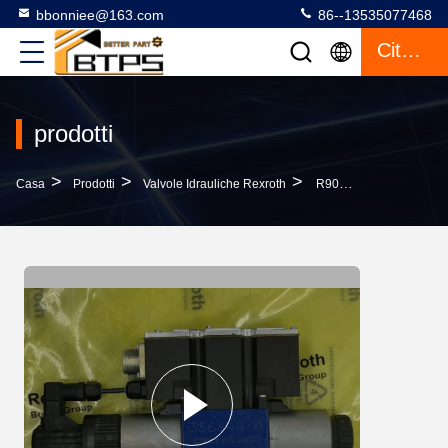
bbonniee@163.com
86--13535077468
Citazione
prodotti
>
>
>
Casa
Prodotti
Valvole Idrauliche Rexroth
R900928553 Valvola Di Controllo Idraulica Solenoide Rexroth R900928553 4WREE 6E32-24/G24K31/A1V