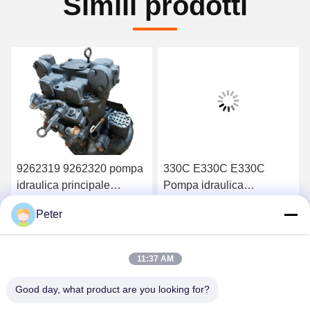
Simili prodotti
9262319 9262320 pompa
330C E330C E330C
idraulica principale
Pompa idraulica
HPV118 ZX200-3 ZX230
principale per
Peter
ZX250 ZX270
apparecchiatura di pompa
Ottenga il migliore prezzo
Ottenga il migliore prezzo
HPV118HW-23B
per escavatori 10R-1551
HPV118HW
1932703 193-2703
11:37 AM
2160038 2160039
Good day, what product are you looking for?