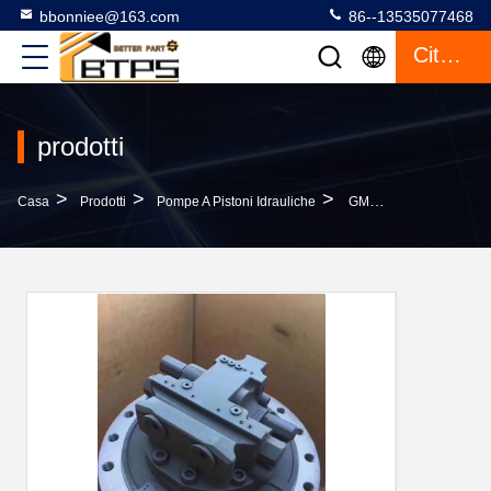
bbonniee@163.com
86--13535077468
Citazione
prodotti
>
>
>
Casa
Prodotti
Pompe A Pistoni Idrauliche
GM60 GM60VA Motore Di Viaggio A Trasmissione Finale Per Escavatore SH350 SK330 SK350 Lc15v00026f2