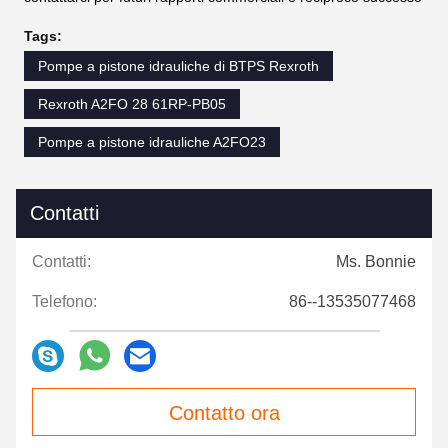
Tags:
Pompe a pistone idrauliche di BTPS Rexroth
Rexroth A2FO 28 61RP-PB05
Pompe a pistone idrauliche A2FO23
Contatti
Contatti:
Ms. Bonnie
Telefono:
86--13535077468
Contatto ora