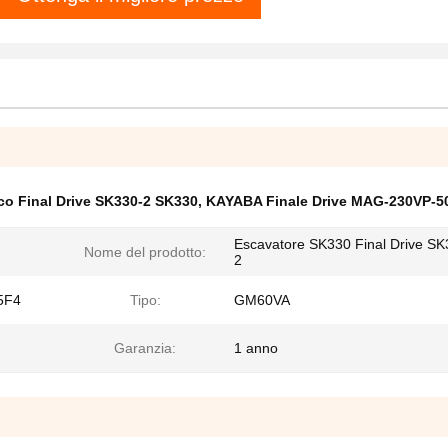
co Final Drive SK330-2 SK330
,
KAYABA Finale Drive MAG-230VP-5
Escavatore SK330 Final Drive SK
Nome del prodotto:
2
5F4
Tipo:
GM60VA
Garanzia:
1 anno