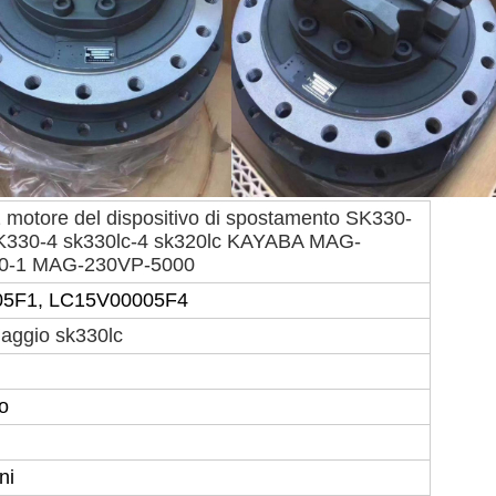
motore del dispositivo di spostamento SK330-
K330-4 sk330lc-4 sk320lc KAYABA MAG-
0-1 MAG-230VP-5000
5F1, LC15V00005F4
iaggio sk330lc
o
ni