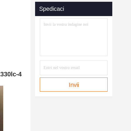
Spedicaci
330lc-4
Invii