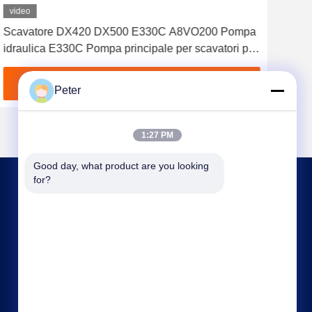
video
Scavatore DX420 DX500 E330C A8VO200 Pompa
EAT
idraulica E330C Pompa principale per scavatori per
idra
gatti
PVH
PVH
Ottenga il migliore prezzo
Peter
1:27 PM
Good day, what product are you looking 
for?
CONTATTO STATI UNITI
bbonniee@163.com
86--13535077468
Camera 301-2295, edificio 6, strada Kelin,
distretto di Tianhe, Guangzhou