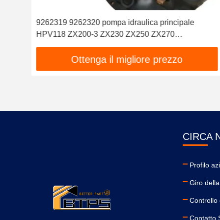
114
9262319 9262320 pompa idraulica principale
HPV118 ZX200-3 ZX230 ZX250 ZX270
HPV118HW-23B HPV118HW
Ottenga il migliore prezzo
CIRCA 
Profilo az
Giro della
Controllo 
Contatto S