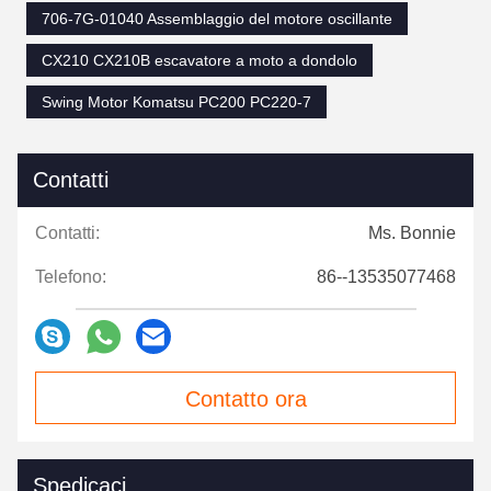
706-7G-01040 Assemblaggio del motore oscillante
CX210 CX210B escavatore a moto a dondolo
Swing Motor Komatsu PC200 PC220-7
Contatti
Contatti:
Ms. Bonnie
Telefono:
86--13535077468
Contatto ora
Spedicaci