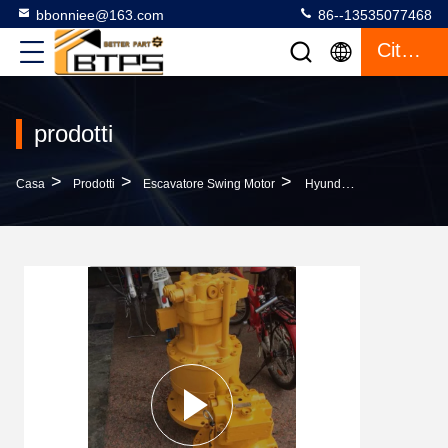
bbonniee@163.com
86--13535077468
Citazione
prodotti
>
>
>
Casa
Prodotti
Escavatore Swing Motor
Hyundai R215-9 R220-5 Escavatore Motore Oscillante R225LC-7 Swing Reduction Gearbox 31N6-10210