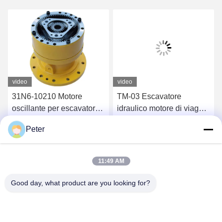
video
video
31N6-10210 Motore
TM-03 Escavatore
oscillante per escavatore
idraulico motore di viaggio
Hyundai R215-9 Motore a
DX255 170401-00038A
Peter
leva idraulica
Ottenga il migliore prezzo
Ottenga il migliore prezzo
11:49 AM
Good day, what product are you looking for?
BETTER PARTS MACHINERY CO., LTD.