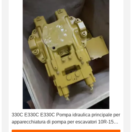
330C E330C E330C Pompa idraulica principale per
apparecchiatura di pompa per escavatori 10R-1551
1932703 193-2703 2160038 2160039