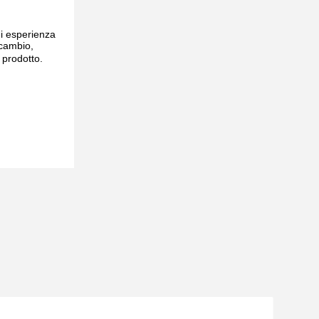
 di esperienza
icambio,
 prodotto.