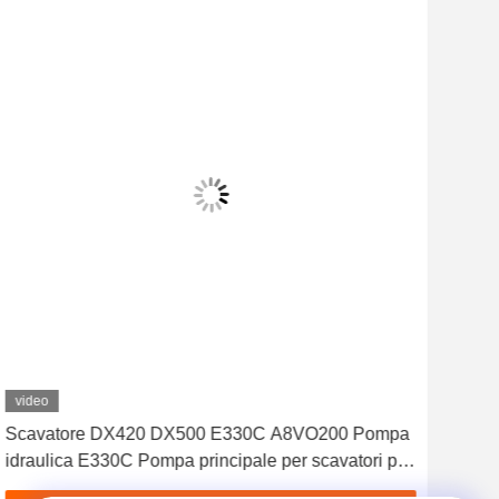
video
Scavatore DX420 DX500 E330C A8VO200 Pompa
EAT
idraulica E330C Pompa principale per scavatori per
idra
gatti
PVH