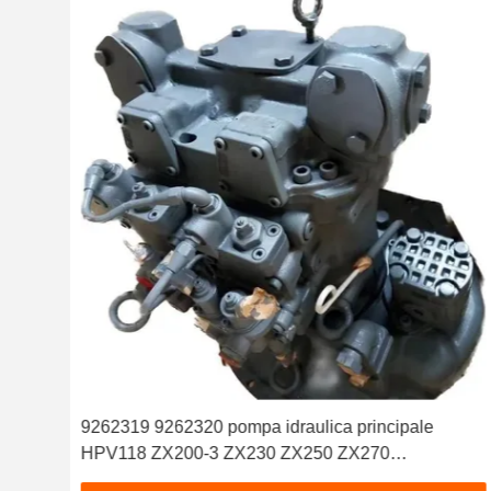
114
9262319 9262320 pompa idraulica principale
HPV118 ZX200-3 ZX230 ZX250 ZX270
HPV118HW-23B HPV118HW