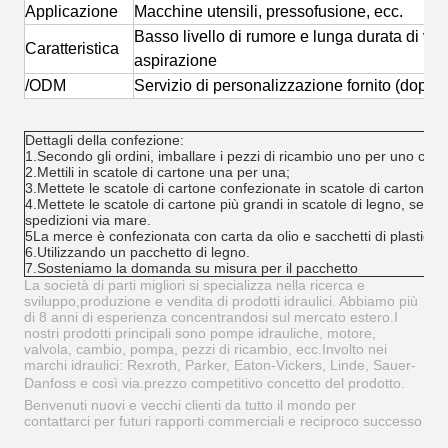
Applicazione
Macchine utensili, pressofusione, ecc.
Basso livello di rumore e lunga durata di vit
Caratteristica
aspirazione
/ODM
Servizio di personalizzazione fornito (doppia
Dettagli della confezione:
1.Secondo gli ordini, imballare i pezzi di ricambio uno per uno con 
2.Mettili in scatole di cartone una per una;
3.Mettete le scatole di cartone confezionate in scatole di cartone p
4.Mettete le scatole di cartone più grandi in scatole di legno, se n
spedizioni via mare.
5La merce è confezionata con carta da olio e sacchetti di plastica al
6.Utilizzando un pacchetto di legno.
7.Sosteniamo la domanda su misura per il pacchetto
La società di parti migliori si specializza nella ricerca e
sviluppo,produzione e vendita di prodotti idraulici. Abbiamo più
di 8 anni di esperienza concentrandosi sul mercato estero.I
nostri prodotti principali sono pompe idrauliche, motore,
valvola, cambio, pompa, pezzi di ricambio, ecc.Involto nei
marchi idraulici: Rexroth, Parker, Eaton-Vickers, Linde, Sauer-
Danfoss e così via.prezzo competitivo concetto del prodotto.
Benvenuti nuovi e vecchi clienti da tutto il mondo per
contattarci per futuri rapporti commerciali e reciproco successo