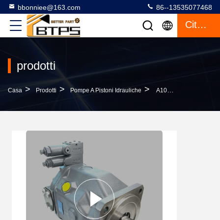
bbonniee@163.com
86--13535077468
Citazione
prodotti
>
>
>
Casa
Prodotti
Pompe A Pistoni Idrauliche
A10VSO140 A10VO140 Pompa Idraulica Rexroth A10VSO140DFR1/31R-VPA12N00 Alta Pressione