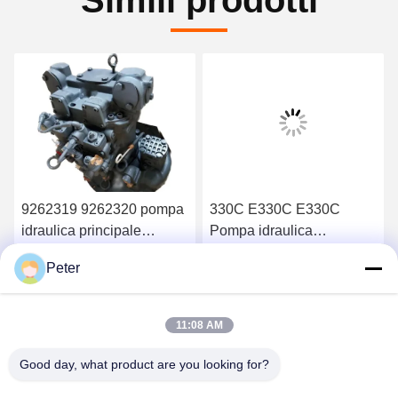
Simili prodotti
9262319 9262320 pompa
330C E330C E330C
idraulica principale
Pompa idraulica
HPV118 ZX200-3 ZX230
principale per
Peter
ZX250 ZX270
apparecchiatura di pompa
Ottenga il migliore prezzo
Ottenga il migliore prezzo
HPV118HW-23B
per escavatori 10R-1551
HPV118HW
1932703 193-2703
11:08 AM
2160038 2160039
Good day, what product are you looking for?