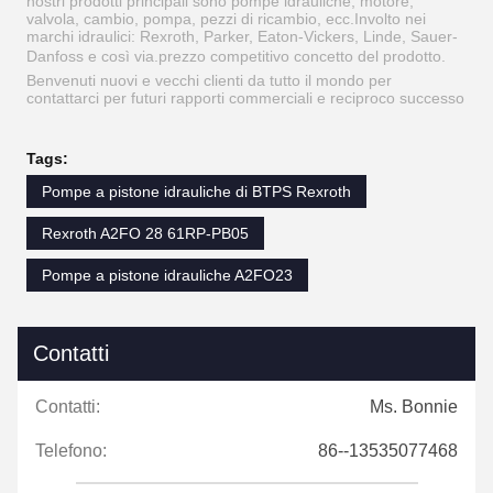
nostri prodotti principali sono pompe idrauliche, motore,
valvola, cambio, pompa, pezzi di ricambio, ecc.Involto nei
marchi idraulici: Rexroth, Parker, Eaton-Vickers, Linde, Sauer-
Danfoss e così via.prezzo competitivo concetto del prodotto.
Benvenuti nuovi e vecchi clienti da tutto il mondo per
contattarci per futuri rapporti commerciali e reciproco successo
Tags:
Pompe a pistone idrauliche di BTPS Rexroth
Rexroth A2FO 28 61RP-PB05
Pompe a pistone idrauliche A2FO23
Contatti
Contatti:
Ms. Bonnie
Telefono:
86--13535077468