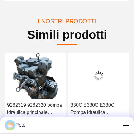
I NOSTRI PRODOTTI
Simili prodotti
9262319 9262320 pompa
330C E330C E330C
idraulica principale
Pompa idraulica
HPV118 ZX200-3 ZX230
principale per
Peter
ZX250 ZX270
apparecchiatura di pompa
Ottenga il migliore prezzo
Ottenga il migliore prezzo
HPV118HW-23B
per escavatori 10R-1551