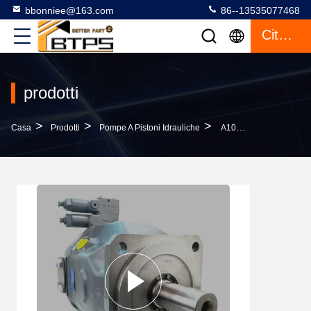
bbonniee@163.com
86--13535077468
Citazione
prodotti
>
>
>
Casa
Prodotti
Pompe A Pistoni Idrauliche
A10VSO140 A10VO140 Pompa Idraulica Rexroth A10VSO140DFR1/31R-VPA12N00 Alta Pressione Rumore Basso