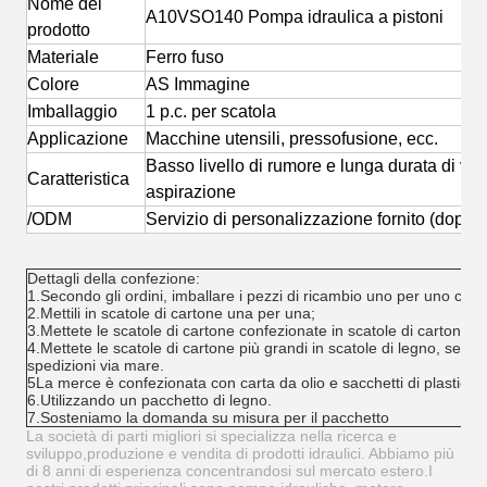
Nome del
A10VSO140 Pompa idraulica a pistoni
prodotto
Materiale
Ferro fuso
Colore
AS Immagine
Imballaggio
1 p.c. per scatola
Applicazione
Macchine utensili, pressofusione, ecc.
Basso livello di rumore e lunga durata di vit
Caratteristica
aspirazione
/ODM
Servizio di personalizzazione fornito (doppia
Dettagli della confezione:
1.Secondo gli ordini, imballare i pezzi di ricambio uno per uno con 
2.Mettili in scatole di cartone una per una;
3.Mettete le scatole di cartone confezionate in scatole di cartone p
4.Mettete le scatole di cartone più grandi in scatole di legno, se n
spedizioni via mare.
5La merce è confezionata con carta da olio e sacchetti di plastica al
6.Utilizzando un pacchetto di legno.
7.Sosteniamo la domanda su misura per il pacchetto
La società di parti migliori si specializza nella ricerca e
sviluppo,produzione e vendita di prodotti idraulici. Abbiamo più
di 8 anni di esperienza concentrandosi sul mercato estero.I