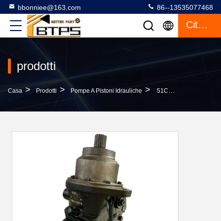
bbonniee@163.com
86--13535077468
Citazione
prodotti
>
>
>
Casa
Prodotti
Pompe A Pistoni Idrauliche
51C080 Sauer Danfoss Pompa A Pistoni Assiale Standard Sauer Motore Idraulico 100 Kg