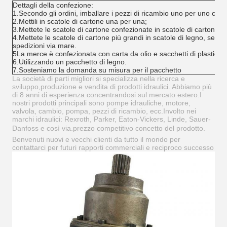
Dettagli della confezione:
1.Secondo gli ordini, imballare i pezzi di ricambio uno per uno con 
2.Mettili in scatole di cartone una per una;
3.Mettete le scatole di cartone confezionate in scatole di cartone p
4.Mettete le scatole di cartone più grandi in scatole di legno, se n
spedizioni via mare.
5La merce è confezionata con carta da olio e sacchetti di plastica al
6.Utilizzando un pacchetto di legno.
7.Sosteniamo la domanda su misura per il pacchetto
La società di parti migliori si specializza nella ricerca e
sviluppo,produzione e vendita di prodotti idraulici. Abbiamo più
di 8 anni di esperienza concentrandosi sul mercato estero.I
nostri prodotti principali sono pompe idrauliche, motore,
valvola, cambio, pompa, pezzi di ricambio, ecc.Involto nei
marchi idraulici: Rexroth, Parker, Eaton-Vickers, Linde, Sauer-
Danfoss e così via.prezzo competitivo concetto del prodotto.
Benvenuti nuovi e vecchi clienti da tutto il mondo per
contattarci per futuri rapporti commerciali e reciproco successo