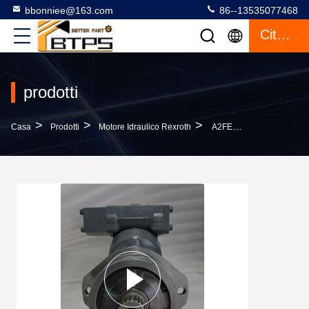
bbonniee@163.com
86--13535077468
Citazione
prodotti
>
>
>
Casa
Prodotti
Motore Idraulico Rexroth
A2FE160 A2FE180 Motore Idraulico Rexroth A2FE A2F A2FE160/61W -VZL181K A2FE160/61W -VZL188F Motore A Pistoni A Presa Fissa