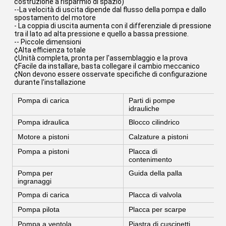
costruzione a risparmio di spazio)
--La velocità di uscita dipende dal flusso della pompa e dallo 
spostamento del motore
- La coppia di uscita aumenta con il differenziale di pressione 
tra il lato ad alta pressione e quello a bassa pressione.
-- Piccole dimensioni
¢Alta efficienza totale
¢Unità completa, pronta per l'assemblaggio e la prova
¢Facile da installare, basta collegare il cambio meccanico
¢Non devono essere osservate specifiche di configurazione 
durante l'installazione
Pompa di carica
Parti di pompe
idrauliche
Pompa idraulica
Blocco cilindrico
Motore a pistoni
Calzature a pistoni
Pompa a pistoni
Placca di
contenimento
Pompa per
Guida della palla
ingranaggi
Pompa di carica
Placca di valvola
Pompa pilota
Placca per scarpe
Pompa a ventola
Piastra di cuscinetti