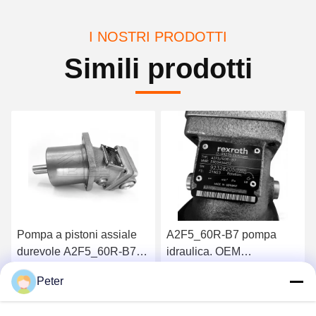
I NOSTRI PRODOTTI
Simili prodotti
Pompa a pistoni assiale
A2F5_60R-B7 pompa
durevole A2F5_60R-B7
idraulica. OEM
per macchine da
sostituzione e consegna
Peter
costruzione A2F5 A2F12
rapida A2F5 A2F12
Ottenga il migliore prezzo
Ottenga il migliore prezzo
A2F23 A2F55 A2F80
A2F23 A2F55 A2F80