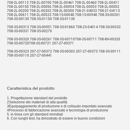
708-2L-00112 708-2L-00700 708-2L-00461 708-2L-00460 708-2L-00411 
708-2L-00150 708-2L-00056 708-2L-00054 708-2L-00053 708-2L-00052 
708-2L-00200 708-2L-00202 708-2L-00300 708-21-04033 708-21-04113 
708-2L-00611 708-2L-00523 708-1S-00040 708-1S-00940 708-3S-00261 
708-3S-00130 708-3S-01150 708-3S-01130
708-3S-00313 708-3S-00951 708-3S-01860 708-23-04014 708-3S-00332 
708-3S-00331 708-3S-00270
708-3S-00320 708-3S-00261 708-3S-00710708-3S-00711 708-8H-00320 
708-3S-00720708-3S-00721 207-27-00371
708-3S-00323 207-27-00372 708-3S-00303 207-27-00373 708-3S-00111 
708-3S-00110 207-27-00441
Caratteristica del prodotto
1. Progettazione standard del prodotto
2Selezione dei materiali di alta qualità
3Equipaggiamento di produzione e di collaudo importato avanzato
4Processo di fabbricazione avanzato e tecnologia di produzione
5. in linea con gli standard mondiali
6. Con lunghi test, ha dimostrato di essere in buone condizioni