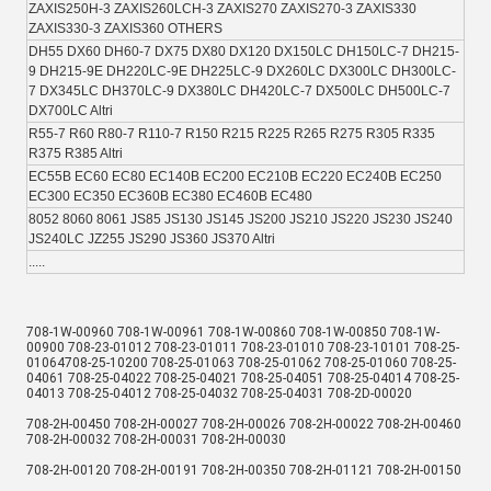
ZAXIS250H-3 ZAXIS260LCH-3 ZAXIS270 ZAXIS270-3 ZAXIS330 
ZAXIS330-3 ZAXIS360 OTHERS
DH55 DX60 DH60-7 DX75 DX80 DX120 DX150LC DH150LC-7 DH215-
9 DH215-9E DH220LC-9E DH225LC-9 DX260LC DX300LC DH300LC-
7 DX345LC DH370LC-9 DX380LC DH420LC-7 DX500LC DH500LC-7 
DX700LC Altri
R55-7 R60 R80-7 R110-7 R150 R215 R225 R265 R275 R305 R335 
R375 R385 Altri
EC55B EC60 EC80 EC140B EC200 EC210B EC220 EC240B EC250 
EC300 EC350 EC360B EC380 EC460B EC480
8052 8060 8061 JS85 JS130 JS145 JS200 JS210 JS220 JS230 JS240 
JS240LC JZ255 JS290 JS360 JS370 Altri
.....
708-1W-00960 708-1W-00961 708-1W-00860 708-1W-00850 708-1W-
00900 708-23-01012 708-23-01011 708-23-01010 708-23-10101 708-25-
01064708-25-10200 708-25-01063 708-25-01062 708-25-01060 708-25-
04061 708-25-04022 708-25-04021 708-25-04051 708-25-04014 708-25-
04013 708-25-04012 708-25-04032 708-25-04031 708-2D-00020
708-2H-00450 708-2H-00027 708-2H-00026 708-2H-00022 708-2H-00460 
708-2H-00032 708-2H-00031 708-2H-00030
708-2H-00120 708-2H-00191 708-2H-00350 708-2H-01121 708-2H-00150