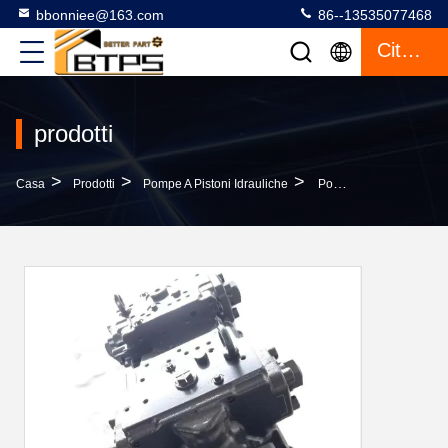
bbonniee@163.com
86--13535077468
Citazione
prodotti
>
>
>
Casa
Prodotti
Pompe A Pistoni Idrauliche
Pompa Principale Idraulica 708-2G-00120 WD600-6 Del Caricatore Della Ruota