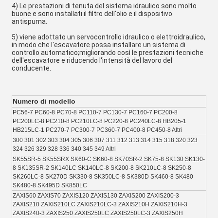
4) Le prestazioni di tenuta del sistema idraulico sono molto 
buone e sono installati il filtro dell'olio e il dispositivo 
antispuma.
5) viene adottato un servocontrollo idraulico o elettroidraulico, 
in modo che l'escavatore possa installare un sistema di 
controllo automatico;migliorando così le prestazioni tecniche 
dell'escavatore e riducendo l'intensità del lavoro del 
conducente.
Numero di modello
PC56-7 PC60-8 PC70-8 PC110-7 PC130-7 PC160-7 PC200-8 
PC200LC-8 PC210-8 PC210LC-8 PC220-8 PC240LC-8 HB205-1 
HB215LC-1 PC270-7 PC300-7 PC360-7 PC400-8 PC450-8 Altri
300 301 302 303 304 305 306 307 311 312 313 314 315 318 320 323 
324 326 329 328 336 340 345 349 Altri
SK55SR-5 SK55SRX SK60-C SK60-8 SK70SR-2 SK75-8 SK130 SK130-
8 SK135SR-2 SK140LC SK140LC-8 SK200-8 SK210LC-8 SK250-8 
SK260LC-8 SK270D SK330-8 SK350LC-8 SK380D SK460-8 SK480 
SK480-8 SK495D SK850LC
ZAXIS60 ZAXIS70 ZAXIS120 ZAXIS130 ZAXIS200 ZAXIS200-3 
ZAXIS210 ZAXIS210LC ZAXIS210LC-3 ZAXIS210H ZAXIS210H-3 
ZAXIS240-3 ZAXIS250 ZAXIS250LC ZAXIS250LC-3 ZAXIS250H 