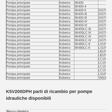
Pompa principale
Kobelco
SK400
Pompa principale
Kobelco
SK400-4
Pompa principale
Kobelco
SK400-II
2437U47
Pompa principale
Kobelco
SK400-III
2437U47
Pompa principale
Kobelco
SK400-III
2437U47
Pompa principale
Kobelco
SK400-IV
2437U47
Pompa principale
Kobelco
SK400-IV
2437U53
Pompa principale
Kobelco
SK400LC-III
2437U47
Pompa principale
Kobelco
SK400LC-IV
2437U47
Pompa principale
Kobelco
SK400LC-IV
2437U47
Pompa principale
Kobelco
SK400LC-IV
2437U51
Pompa principale
Kobelco
SK480LC-6
LS10V00
Pompa principale
Kobelco
SK480LC-6
LS10V00
Pompa principale
Kobelco
LB10V00
Pompa principale
Kobelco
LB10V00
Pompa principale
Kobelco
LC10V00
Pompa principale
Kobelco
LC10V00
Pompa principale
Kobelco
LC10V00
Kobelco
LC15V00
Pompa principale
Kobelco
LS10V00
Pompa principale
Kobelco
YM10V00
K5V200DPH parti di ricambio per pompe
idrauliche disponibili
Blocco cilindrico