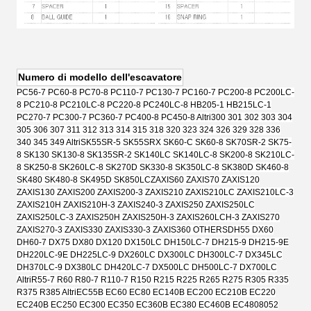
Numero di modello dell'escavatore
PC56-7 PC60-8 PC70-8 PC110-7 PC130-7 PC160-7 PC200-8 PC200LC-
8 PC210-8 PC210LC-8 PC220-8 PC240LC-8 HB205-1 HB215LC-1
PC270-7 PC300-7 PC360-7 PC400-8 PC450-8 Altri
300 301 302 303 304
305 306 307 311 312 313 314 315 318 320 323 324 326 329 328 336
340 345 349 Altri
SK55SR-5 SK55SRX SK60-C SK60-8 SK70SR-2 SK75-
8 SK130 SK130-8 SK135SR-2 SK140LC SK140LC-8 SK200-8 SK210LC-
8 SK250-8 SK260LC-8 SK270D SK330-8 SK350LC-8 SK380D SK460-8
SK480 SK480-8 SK495D SK850LC
ZAXIS60 ZAXIS70 ZAXIS120
ZAXIS130 ZAXIS200 ZAXIS200-3 ZAXIS210 ZAXIS210LC ZAXIS210LC-3
ZAXIS210H ZAXIS210H-3 ZAXIS240-3 ZAXIS250 ZAXIS250LC
ZAXIS250LC-3 ZAXIS250H ZAXIS250H-3 ZAXIS260LCH-3 ZAXIS270
ZAXIS270-3 ZAXIS330 ZAXIS330-3 ZAXIS360 OTHERS
DH55 DX60
DH60-7 DX75 DX80 DX120 DX150LC DH150LC-7 DH215-9 DH215-9E
DH220LC-9E DH225LC-9 DX260LC DX300LC DH300LC-7 DX345LC
DH370LC-9 DX380LC DH420LC-7 DX500LC DH500LC-7 DX700LC
Altri
R55-7 R60 R80-7 R110-7 R150 R215 R225 R265 R275 R305 R335
R375 R385 Altri
EC55B EC60 EC80 EC140B EC200 EC210B EC220
EC240B EC250 EC300 EC350 EC360B EC380 EC460B EC480
8052