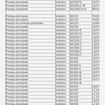
Pompa principale
Kobelco
SK200-IV
2437U389
Pompa principale
Kobelco
SK200LC-III
2437U213
Pompa oscillante
Kobelco
SK200/210-8
M5X120
Pompa principale
Kobelco
SK210
YN10V00
Pompa principale
Kobelco
SK210
YN10V00
Valvola di controllo principale
Kobelco
SK220
2436U28
Pompa principale
Kobelco
SK220
2437U40
Pompa principale
Kobelco
SK220-III
2437U40
Pompa principale
Kobelco
SK220-IV
2437U40
Pompa principale
Kobelco
SK250LC
LQ10V00
Pompa principale
Kobelco
SK250LC
LQ10V00
Pompa principale
Kobelco
SK250LC
LQ10V00
Pompa principale
Kobelco
SK290LC
LB10V00
Pompa principale
Kobelco
SK290LC
LQ10V00
Pompa principale
Kobelco
SK290LC
LQ10V00
Pompa principale
Kobelco
SK300
2437U19
Pompa principale
Kobelco
SK300
2437U47
Pompa principale
Kobelco
SK300-II
2437U19
Pompa principale
Kobelco
SK300-II
2437U47
Pompa principale
Kobelco
SK300-III
2437U47
Pompa principale
Kobelco
SK300-III
2437U47
Pompa principale
Kobelco
SK300-III
2437U77
Motore oscillante
Kobelco
SK300-III
Pompa principale
Kobelco
SK330
LB10V00
Pompa principale
Kobelco
SK330
LC10V00
Pompa principale
Kobelco
SK330
LC10V00
Pompa principale
Kobelco
SK330
LC10V00
Pompa principale
Kobelco
SK330
LQ10V00
Pompa principale
Kobelco
SK350
LC10V00