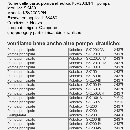
Nome della parte: pompa idraulica K5V200DPH, pompa
idraulica SK480
Modello:K5V200DPH
Escavatori applicati: SK480
Condizione: Nuovo
Luogo di origine: Giappone
gruppo egory:parti di ricambio idrauliche
Vendiamo bene anche altre pompe idrauliche:
Pompa principale
Kobelco
SK120KCM
2437U50
Pompa principale
Kobelco
SK120LC
2437U40
Pompa principale
Kobelco
SK120LC-IV
2437U50
Pompa principale
Kobelco
SK120LC-IV
2437U509
Pompa principale
Kobelco
SK130LC
2437U509
Pompa principale
Kobelco
SK150
2437U48
Pompa principale
Kobelco
SK150-III
2437U48
Pompa principale
Kobelco
SK150-III
2437U48
Pompa principale
Kobelco
SK150-IV
2437U48
Pompa principale
Kobelco
SK150LC
2437U19
Pompa principale
Kobelco
SK150LC-II
2437U48
Pompa principale
Kobelco
SK-160-IV
YM10V00
Pompa principale
Kobelco
SK160-VI
YM10V00
Pompa principale
Kobelco
SK200
2437U20
Pompa principale
Kobelco
SK200
2437U389
SwingMotor
Kobelco
SK200
2441U78
Pompa principale
Kobelco
SK200-III
2437U20
Pompa principale
Kobelco
SK200-IV
2437U20
Pompa principale
Kobelco
SK200-IV
2437U38