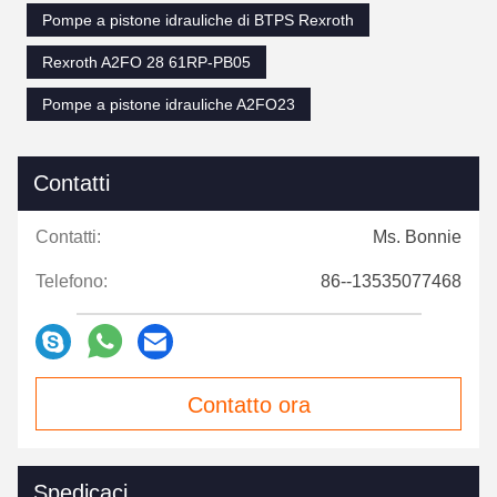
Pompe a pistone idrauliche di BTPS Rexroth
Rexroth A2FO 28 61RP-PB05
Pompe a pistone idrauliche A2FO23
Contatti
Contatti:
Ms. Bonnie
Telefono:
86--13535077468
Contatto ora
Spedicaci