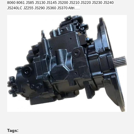
8060 8061 JS85 JS130 JS145 JS200 JS210 JS220 JS230 JS240
JS240LC JZ255 JS290 JS360 JS370 Altri......
Tags: