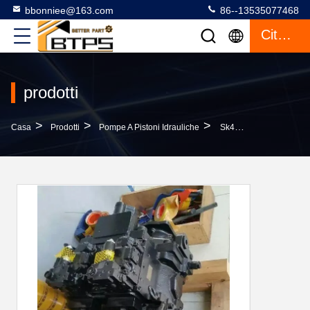
bbonniee@163.com
86--13535077468
Citazione
prodotti
>
>
>
Casa
Prodotti
Pompe A Pistoni Idrauliche
Sk480-8 Pompe A Pistone Idrauliche LS10V00016F4 LS10V00016F3 LS10V00016F2 LS10V00016F1 K5V200DPH