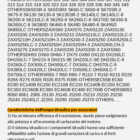
313 314 315 318 320 323 324 326 329 328 336 340 345 349
OTHERSSK55SR-5 SK55SRX SK60-C SK60-8 SK70SR-2
SK75-8 SK130 SK130-8 SK135SR-2 SK140LC SK140LC-8
SK200-8 SK210LC-8 SK250-8 SK260LC-8 SK270D SK330-8
SK350LC-8 SK380D SK460-8 SK480 SK480-8 SK495D
SK850LC OTHERSZAXIS60 ZAXIS70 ZAXIS120 ZAXIS130
ZAXIS200 ZAXIS200-3 ZAXIS210 ZAXIS210LC ZAXIS210LC-3
ZAXIS210H ZAXIS210H-3 ZAXIS240-3 ZAXIS250 ZAXIS250LC
ZAXIS250LC-3 ZAXIS250H ZAXIS250H-3 ZAXIS260LCH-3
ZAXIS270 ZAXIS270-3 ZAXIS330 ZAXIS330-3 ZAXIS360
OTHERSDH55 DX60 DH60-7 DX75 DX80 DX120 DX150LC
DH150LC-7 DH215-9 DH215-9E DH220LC-9E DH225LC-9
DX260LC DX300LC DH300LC-7 DX345LC DH370LC-9
DX380LC DX420LC DH420LC-7 DX500LC DH500LC-7
DX700LC OTHERSR55-7 R60 R80-7 R110-7 R150 R215 R225
R265 R275 R305 R335 R375 R385 OTHERSEC55B EC60
EC80 EC140B EC200 EC210B EC220 EC240B EC250 EC300
EC350 EC360B EC380 EC460B EC480 EC700B OTHERS8052
8060 8061 JS85 JS130 JS145 JS200 JS210 JS220 JS230
JS240 JS240LC JZ255 JS290 JS360 JS370 OTHERS.....
Caratteristiche del
Pompa idraulica per escavatori
1)
Ha un'elevata efficienza di trasmissione, dando pieno svolgimento
alla potenza e all'economia di carburante del motore.
2) Il sistema idraulico e i componenti idraulici hanno una sufficiente
affidabilità sotto l'azione di grandi variazioni di carico e di forti
vibrazioni e urti.