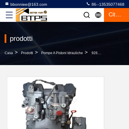
bbonniee@163.com
86--13535077468
Citazione
prodotti
>
>
>
Casa
Prodotti
Pompe A Pistoni Idrauliche
9262320 Escavatore Principale Idraulico HPV118 Della Pompa ZX240-3 ZX210-3 ZX200-3 ZX200-6 Per Hitachi HPV118