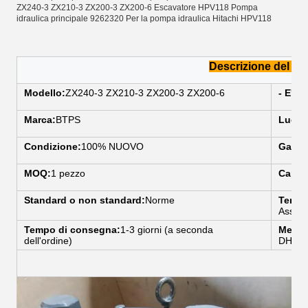
ZX240-3 ZX210-3 ZX200-3 ZX200-6 Escavatore HPV118 Pompa
idraulica principale 9262320 Per la pompa idraulica Hitachi HPV118
Descrizione del pr
Modello:
ZX240-3 ZX210-3 ZX200-3 ZX200-6
- E' u
Marca:
BTPS
Luogo 
Condizione:
100% NUOVO
Garan
MOQ:
1 pezzo
Capac
Standard o non standard:
Norme
Termi
Assicu
Tempo di consegna:
1-3 giorni (a seconda
Mezzi 
dell'ordine)
DHL/F