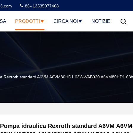
3.com
86--13535077468
SA
PRODOTTI
CIRCA NOI
NOTIZIE
ca Rexroth standard A6VM A6VM80HD1 63W-VAB020 A6VM80HD1 63W-VAB
Pompa idraulica Rexroth standard A6VM A6V