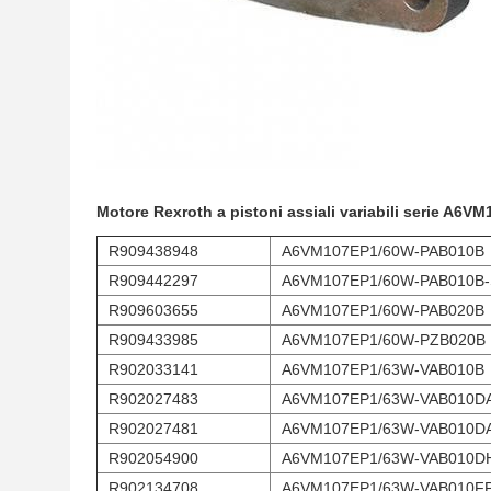
Motore Rexroth a pistoni assiali variabili serie A6VM
R909438948
A6VM107EP1/60W-PAB010B
R909442297
A6VM107EP1/60W-PAB010B-
R909603655
A6VM107EP1/60W-PAB020B
R909433985
A6VM107EP1/60W-PZB020B
R902033141
A6VM107EP1/63W-VAB010B
R902027483
A6VM107EP1/63W-VAB010D
R902027481
A6VM107EP1/63W-VAB010D
R902054900
A6VM107EP1/63W-VAB010D
R902134708
A6VM107EP1/63W-VAB010F