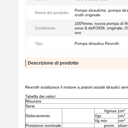
Pompe idrauliche, pompa idr
Nome del prodotto:
xroth originale
100%new, nuova pompa di Re
Condizione:
uovo & dell'OEM; originale, O
ovo
Tipo:
Pompa idraulica Rexroth
Descrizione di prodotto
Rexroth sostituisce il motore a pistoni assiali idra
Tabella dei valori
Misurare
Serie
Vgmax
cm³
Dislocamento
Vgx
cm³
Vg min
cm³
Pressione nominale
pnom
sbar