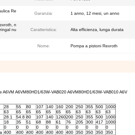
aulica Re
Garanzia:
1 anno, 12 mesi, un anno
xroth, n
ringal nu
Caratteristica:
Alta efficienza, lunga durata
Nome:
Pompa a pistoni Rexroth
ulici serie A6VM A6VM80HD1/63W-VAB020 A6VM80HD1/63W-VAB010 A6V
28
55
80
107
140
160
200
250
355
500
1000
63
65
65
65
65
65
65
63
63
63
63
28.1
54.8
80
107
140
1260
200
250
355
500
1000
18
35
51
68
88
61
76
205
300
417
1000
0
0
0
0
0
0
0
0
0
0
0
ra
400
400
400
400
400
400
400
350
350
350
350