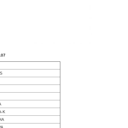
107
S
A
A-K
HA
PA