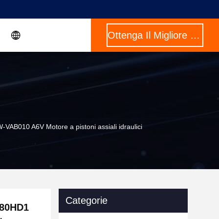
Ottenga Il Migliore Prezzo
010 A6V Motore a pistoni assiali idraulici
Categorie
M80HD1