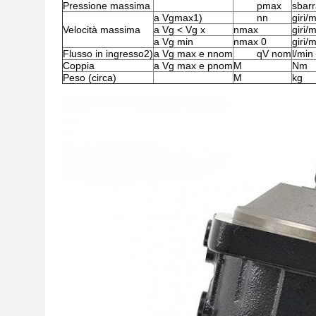
Pressione massima
pmax
sbar
a Vgmax1)
nn
giri/
Velocità massima
a Vg < Vg x
nmax
giri/
a Vg min
nmax 0
giri/
Flusso in ingresso2)
a Vg max e nnom
qV nom
l/min
Coppia
a Vg max e pnom
M
Nm
Peso (circa)
M
kg