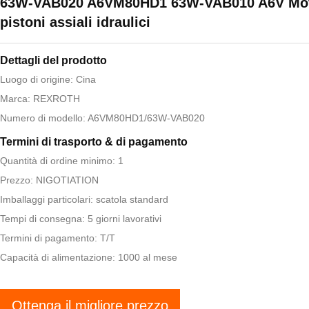
63W-VAB020 A6VM80HD1 63W-VAB010 A6V Mot
pistoni assiali idraulici
Dettagli del prodotto
Luogo di origine: Cina
Marca: REXROTH
Numero di modello: A6VM80HD1/63W-VAB020
Termini di trasporto & di pagamento
Quantità di ordine minimo: 1
Prezzo: NIGOTIATION
Imballaggi particolari: scatola standard
Tempi di consegna: 5 giorni lavorativi
Termini di pagamento: T/T
Capacità di alimentazione: 1000 al mese
Ottenga il migliore prezzo