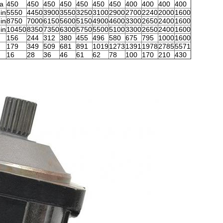
ra
450
450
450
450
450
450
450
400
400
400
400
min
5550
4450
3900
3550
3250
3100
2900
2700
2240
2000
1600
min
8750
7000
6150
5600
5150
4900
4600
3300
2650
2400
1600
min
10450
8350
7350
6300
5750
5500
5100
3300
2650
2400
1600
156
244
312
380
455
496
580
675
795
1000
1600
179
349
509
681
891
1019
1273
1391
1978
2785
5571
16
28
36
46
61
62
78
100
170
210
430