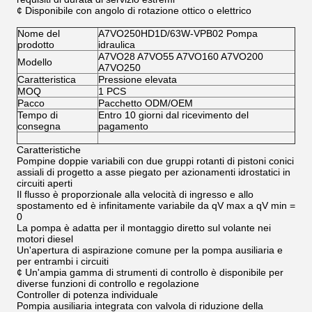
¢ Disponibile con angolo di rotazione ottico o elettrico
Nome del
A7VO250HD1D/63W-VPB02 Pompa
prodotto
idraulica
A7VO28 A7VO55 A7VO160 A7VO200
Modello
A7VO250
Caratteristica
Pressione elevata
MOQ
1 PCS
Pacco
Pacchetto ODM/OEM
Tempo di
Entro 10 giorni dal ricevimento del
consegna
pagamento
Caratteristiche
Pompine doppie variabili con due gruppi rotanti di pistoni conici
assiali di progetto a asse piegato per azionamenti idrostatici in
circuiti aperti
Il flusso è proporzionale alla velocità di ingresso e allo
spostamento ed è infinitamente variabile da qV max a qV min =
0
La pompa è adatta per il montaggio diretto sul volante nei
motori diesel
Un'apertura di aspirazione comune per la pompa ausiliaria e
per entrambi i circuiti
¢ Un'ampia gamma di strumenti di controllo è disponibile per
diverse funzioni di controllo e regolazione
Controller di potenza individuale
Pompia ausiliaria integrata con valvola di riduzione della