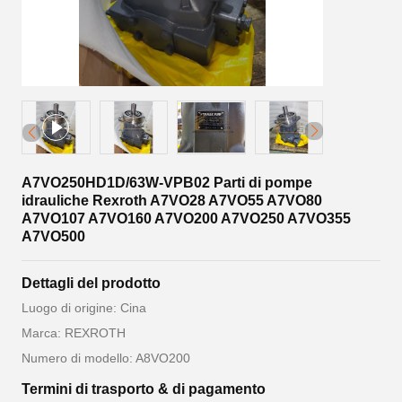
A7VO250HD1D/63W-VPB02 Parti di pompe
idrauliche Rexroth A7VO28 A7VO55 A7VO80
A7VO107 A7VO160 A7VO200 A7VO250 A7VO355
A7VO500
Dettagli del prodotto
Luogo di origine: Cina
Marca: REXROTH
Numero di modello: A8VO200
Termini di trasporto & di pagamento