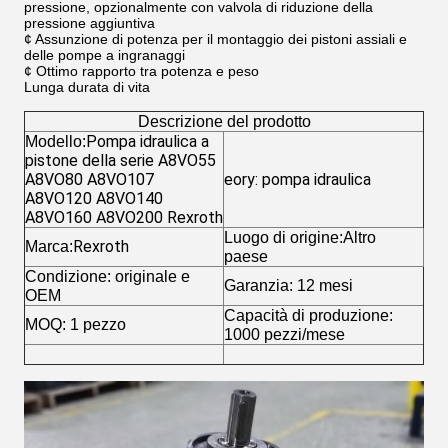
pressione, opzionalmente con valvola di riduzione della
pressione aggiuntiva
¢ Assunzione di potenza per il montaggio dei pistoni assiali e
delle pompe a ingranaggi
¢ Ottimo rapporto tra potenza e peso
Lunga durata di vita
Descrizione del prodotto
Pompa idraulica a
Modello:
pistone della serie A8VO55
A8VO80 A8VO107
eory: pompa idraulica
A8VO120 A8VO140
A8VO160 A8VO200 Rexroth
Luogo di origine:Altro
Rexroth
Marca:
paese
Condizione: originale e
Garanzia: 12 mesi
OEM
Capacità di produzione:
MOQ: 1 pezzo
1000 pezzi/mese