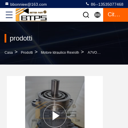
bbonniee@163.com
86--13535077468
Citazione
prodotti
>
>
>
Casa
Prodotti
Motore Idraulico Rexroth
A7VO250HD1D/63W-VPB02 Parti Di Pompe Idrauliche Rexroth A7VO28 A7VO55 A7VO80 A7VO107 A7VO160 A7VO200 A7VO250 A7VO355 A7VO500