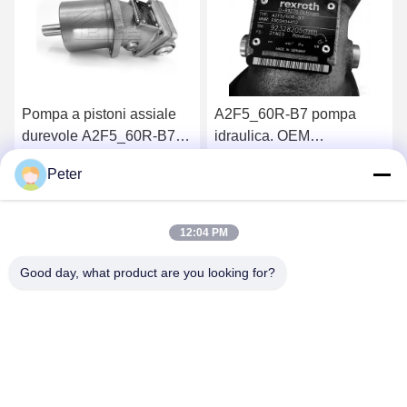
Pompa a pistoni assiale
A2F5_60R-B7 pompa
durevole A2F5_60R-B7
idraulica. OEM
per macchine da
sostituzione e consegna
Peter
costruzione A2F5 A2F12
rapida A2F5 A2F12
Ottenga il migliore prezzo
Ottenga il migliore prezzo
A2F23 A2F55 A2F80
A2F23 A2F55 A2F80
A2F107 A2F160 A2F225
A2F107 A2F160 A2F225
12:04 PM
Good day, what product are you looking for?
BETTER PARTS MACHINERY CO., LTD.
bbonniee@163.com