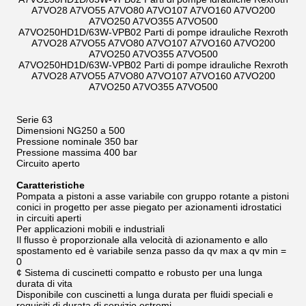
A7VO28 A7VO55 A7VO80 A7VO107 A7VO160 A7VO200
A7VO250 A7VO355 A7VO500
A7VO250HD1D/63W-VPB02 Parti di pompe idrauliche Rexroth
A7VO28 A7VO55 A7VO80 A7VO107 A7VO160 A7VO200
A7VO250 A7VO355 A7VO500
A7VO250HD1D/63W-VPB02 Parti di pompe idrauliche Rexroth
A7VO28 A7VO55 A7VO80 A7VO107 A7VO160 A7VO200
A7VO250 A7VO355 A7VO500
Serie 63
Dimensioni NG250 a 500
Pressione nominale 350 bar
Pressione massima 400 bar
Circuito aperto
Caratteristiche
Pompata a pistoni a asse variabile con gruppo rotante a pistoni
conici in progetto per asse piegato per azionamenti idrostatici
in circuiti aperti
Per applicazioni mobili e industriali
Il flusso è proporzionale alla velocità di azionamento e allo
spostamento ed è variabile senza passo da qv max a qv min =
0
¢ Sistema di cuscinetti compatto e robusto per una lunga
durata di vita
Disponibile con cuscinetti a lunga durata per fluidi speciali e
requisiti di durata di servizio estremi