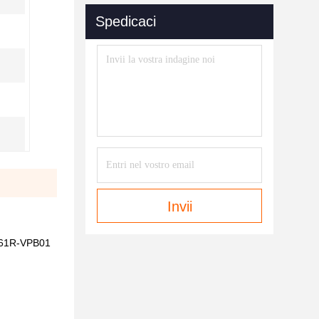
Spedicaci
Invii
/61R-VPB01