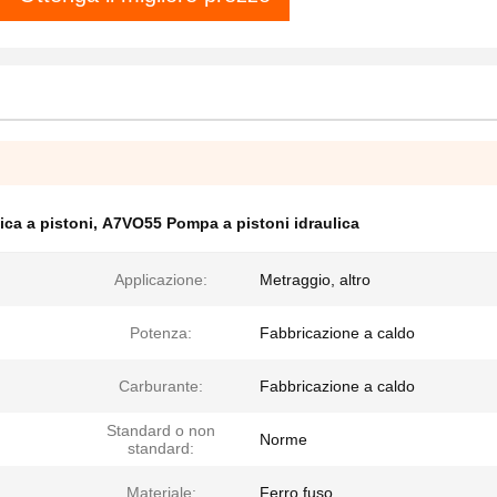
ca a pistoni
,
A7VO55 Pompa a pistoni idraulica
Applicazione:
Metraggio, altro
Potenza:
Fabbricazione a caldo
Carburante:
Fabbricazione a caldo
Standard o non
Norme
standard:
Materiale:
Ferro fuso