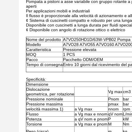
Pompata a pistoni a asse variabile con gruppo rotante a pi
aperti
Per applicazioni mobili e industriali
Il flusso è proporzionale alla velocità di azionamento e
¢ Sistema di cuscinetti compatto e robusto per una lunga 
Disponibile con cuscinetti a lunga durata per fluidi speciali
¢ Disponibile con angolo di rotazione ottico o elettrico
Nome del prodotto
A7VO250HD1D/63W-VPB02 Pompa id
Modello
A7VO28 A7VO55 A7VO160 A7VO20
Caratteristica
Pressione elevata
MOQ
1 PCS
Pacco
Pacchetto ODM/OEM
Tempo di consegna
Entro 10 giorni dal ricevimento del 
Specificità:
Dimensione
Dislocazione
Vg max
cm3
geometrica, per rotazione
Pressione nominale
Pnom
bar
Pressione massima
pmax
bar
velocità massima 1)
a Vg max
nnom
rpm
Flusso
a Vg max e nnom
qV nom
L/mi
Potenza
a qV nom e pnom
P
kW
Torsione
a Vg max e pnom
M
Nm
Peso (circa)
m
kg