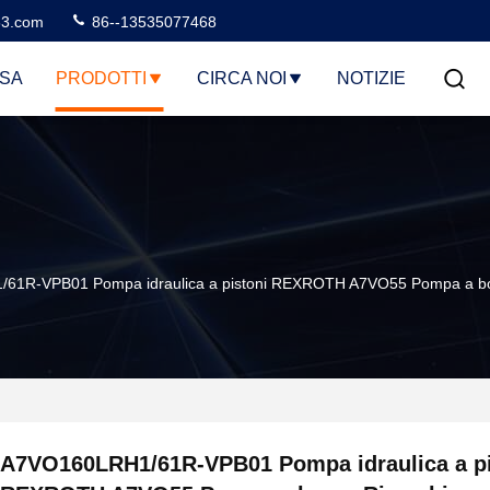
3.com
86--13535077468
SA
PRODOTTI
CIRCA NOI
NOTIZIE
61R-VPB01 Pompa idraulica a pistoni REXROTH A7VO55 Pompa a boo
A7VO160LRH1/61R-VPB01 Pompa idraulica a pi