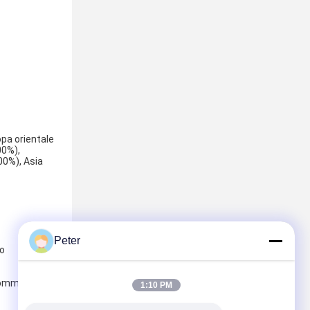
opa orientale
00%),
00%), Asia
Peter
io
commercio di
1:10 PM