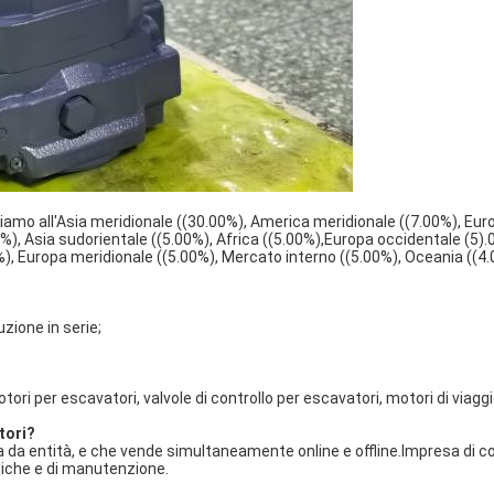
iamo all'Asia meridionale ((30.00%), America meridionale ((7.00%), Eur
%), Asia sudorientale ((5.00%), Africa ((5.00%),Europa occidentale (5).
), Europa meridionale ((5.00%), Mercato interno ((5.00%), Oceania ((4.
zione in serie;
ori per escavatori, valvole di controllo per escavatori, motori di viagg
tori?
a da entità, e che vende simultaneamente online e offline.Impresa di 
uliche e di manutenzione.