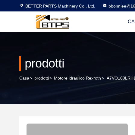
BETTER PARTS Machinery Co., Ltd.
bbonniee@16
CA
prodotti
Casa
>
prodotti
>
Motore idraulico Rexroth
>
A7VO160LRH1/