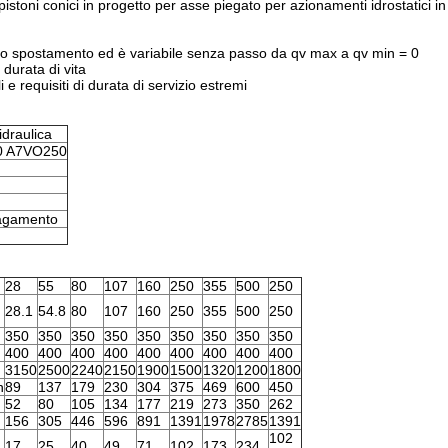
stoni conici in progetto per asse piegato per azionamenti idrostatici in c
 allo spostamento ed è variabile senza passo da qv max a qv min = 0
durata di vita
 e requisiti di durata di servizio estremi
raulica
0 A7VO250
pagamento
28
55
80
107
160
250
355
500
250
28.1
54.8
80
107
160
250
355
500
250
350
350
350
350
350
350
350
350
350
400
400
400
400
400
400
400
400
400
3150
2500
2240
2150
1900
1500
1320
1200
1800
n
89
137
179
230
304
375
469
600
450
52
80
105
134
177
219
273
350
262
156
305
446
596
891
1391
1978
2785
1391
102
17
25
40
49
71
102
173
234