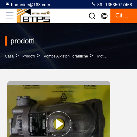
bbonniee@163.com
86--13535077468
Citazione
prodotti
>
>
>
Casa
Prodotti
Pompe A Pistoni Idrauliche
Motore Idraulico REXROTH R992001746 A2FO23/61R-PBB05 SERIE A2FO PISTONE ASSIALE FISSA PUMPA UN ANNO Di Garanzia