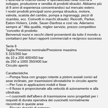
sviluppo, produzione e vendita di prodotti idraulici. Abbiamo più
di 8 anni di esperienza concentrandoci sul mercato estero.
I nostri prodotti principali sono pompa idraulica, motore,
valvola, scatola del cambio, pompa a ingranaggi, pezzi di
ricambio, ecc. Coinvolti in marchi idraulici: Rexroth, Parker,
Eaton-Vickers, Linde, Sauer-Danfoss e così via. Aderiamo
sempre al " Alta qualità, miglior servizio, prezzo competitivo
"concetto di prodotto.
Benvenuti nuovi e vecchi clienti provenienti da tutto il mondo a
contattarci per futuri rapporti commerciali e reciproco successo
Serie 6
Taglia Pressione nominale/Pressione massima
5 315/350 bar
da 10 a 200 400/450 bar
da 250 a 1000 350/400 bar
Circuito aperto
Caratteristiche
––Pompa fissa con gruppo rotante a pistoni assiali conici ad
asse inclinato, per trasmissioni idrostatiche in circuito aperto
––Per l'uso in applicazioni mobili e fisse
––Il flusso è proporzionale alla velocità di azionamento e alla
cilindrata
––I cuscinetti dell'albero di trasmissione sono progettati per i
requisiti di durata operativa dei cuscinetti normalmente
riscontrati in queste aree
––Elevata densità di potenza