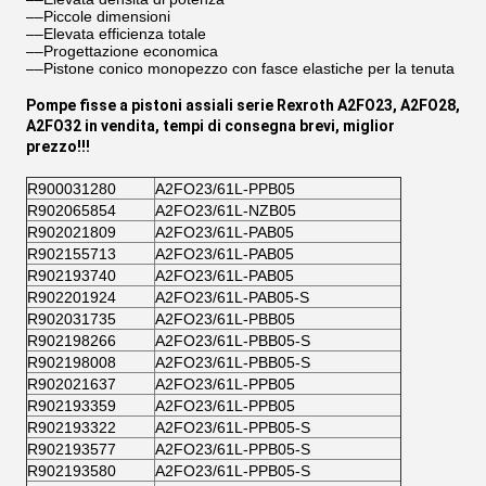
––Piccole dimensioni
––Elevata efficienza totale
––Progettazione economica
––Pistone conico monopezzo con fasce elastiche per la tenuta
Pompe fisse a pistoni assiali serie Rexroth A2FO23, A2FO28,
A2FO32 in vendita, tempi di consegna brevi, miglior
prezzo!!!
R900031280
A2FO23/61L-PPB05
R902065854
A2FO23/61L-NZB05
R902021809
A2FO23/61L-PAB05
R902155713
A2FO23/61L-PAB05
R902193740
A2FO23/61L-PAB05
R902201924
A2FO23/61L-PAB05-S
R902031735
A2FO23/61L-PBB05
R902198266
A2FO23/61L-PBB05-S
R902198008
A2FO23/61L-PBB05-S
R902021637
A2FO23/61L-PPB05
R902193359
A2FO23/61L-PPB05
R902193322
A2FO23/61L-PPB05-S
R902193577
A2FO23/61L-PPB05-S
R902193580
A2FO23/61L-PPB05-S