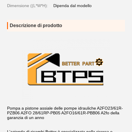
Dimensione ((L*W*H):
Dipenda dal modello
Descrizione di prodotto
Pompa a pistone assiale delle pompe idrauliche A2FO23/61R-
PZB06 A2FO 28/61RP-PB05 A2FO16/61R-PBB06 A2fo della
garanzia di un anno
L'azienda di ricambi Better è specializzata nella ricerca e