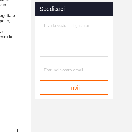
rata
Spedicaci
rogettato
patto,
er
nire la
Invii