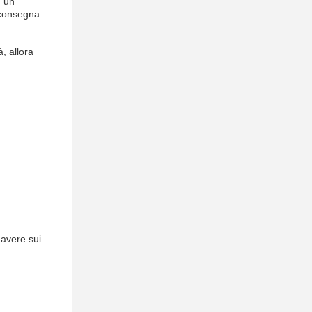
n un
 consegna
, allora
 avere sui