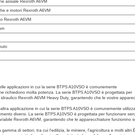
one assiale Rexroth A6VM
che e motori Rexroth A6VM
ico Rexroth A6VM
rpm
nuto
elle applicazioni in cui la serie BTPS A10VSO è comunemente
i che richiedono molta potenza. La serie BTPS A10VSO è progettata per
re idraulico Rexroth A6VM Heavy Duty, garantendo che le vostre appare
altra applicazione in cui la serie BTPS A10VSO è comunemente utilizza
onamento diversi. La serie BTPS A10VSO è progettata per funzionare se
variabile Rexroth A6VM, garantendo che le apparecchiature funzionino 
ma di settori, tra cui l'edilizia, le miniere, l'agricoltura e molti altri.