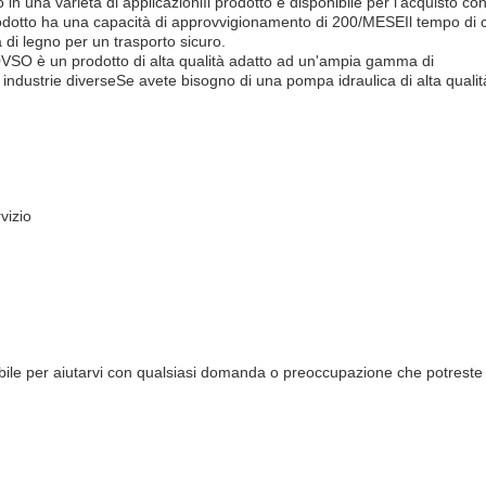
o in una varietà di applicazioniIl prodotto è disponibile per l'acquisto co
prodotto ha una capacità di approvvigionamento di 200/MESEIl tempo di
a di legno per un trasporto sicuro.
0VSO è un prodotto di alta qualità adatto ad un'ampia gamma di
industrie diverseSe avete bisogno di una pompa idraulica di alta qualità
vizio
nibile per aiutarvi con qualsiasi domanda o preoccupazione che potreste