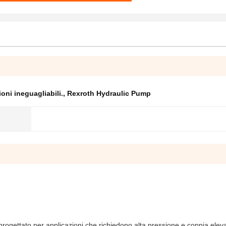
oni ineguagliabili.
,
Rexroth Hydraulic Pump
progettato per applicazioni che richiedono alta pressione e coppia eleva