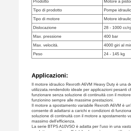
Prodotto
Motore a pist
Tipo di prodotto
Pompe idrauli
Tipo di motore
Motore idraul
Dislocazione
28 - 1000 cc/
Max. pressione
400 bar
Max. velocità.
4000 giri al mi
Peso
24 - 145 kg
Applicazioni:
Il motore idraulico Rexroth A6VM Heavy Duty è una d
utilizzata.rendendolo ideale per applicazioni pesant
funzionare senza soluzione di continuità con il moto
funzionino sempre alle massime prestazioni.
Il motore a spostamento variabile Rexroth A6VM è un'
consente di adattarsi a carichi e condizioni di funzi
soluzione di continuità con il motore a spostamento 
massimo dell'efficienza.
La serie BTPS A10VSO è adatta per l'uso in una vasta gam