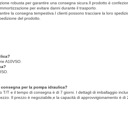
zione robusta per garantire una consegna sicura.Il prodotto è confezio
mortizzazione per evitare danni durante il trasporto.
rantire la consegna tempestiva.I clienti possono tracciare la loro spediz
pedizione del prodotto.
ulica?
erie A10VSO.
ica?
 ISO.
di consegna per la pompa idraulica?
 T/T e il tempo di consegna è di 7 giorni. I dettagli di imballaggio inc
 pezzo. Il prezzo è negoziabile,e la capacità di approvvigionamento è di 