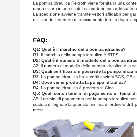
La pompa idraulica Rexroth viene fornita in una confe
modo sicuro in una scatola di cartone con adeguata am
La spedizione avviene tramite vettori affidabili per ga
utilizzando il numero di tracciamento fornito dopo la s
FAQ:
Q1: Qual è il marchio della pompa idraulica?
R1: Il marchio della pompa idraulica è BTPS.
D2: Qual è il numero di modello della pompa idra
A2: Il numero di modello della pompa idraulica è la s
D3: Quali certificazioni possiede la pompa idraul
R3: La pompa idraulica ha le certificazioni SGS, CE e
D4: Dove viene prodotta la pompa idraulica?
R4: La pompa idraulica è prodotta in Cina.
Q5: Quali sono i termini di pagamento e i tempi 
A5: I termini di pagamento per la pompa idraulica sono
scatola di legno e la quantità minima di ordine è di 1
mese.