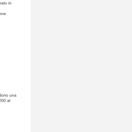
nato in
ione
ludono una
200 al