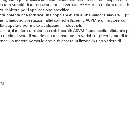
 in una varietà di applicazioni tra cui verniciL'A6VM è un motore a cilind
a richiesta per l'applicazione specifica.
ore potente che fornisce una coppia elevata e una velocità elevata.È p
che richiedono prestazioni affidabili ed efficientiL'A6VM è un motore com
ta popolare per molte applicazioni industriali.
zioni, il motore a pistoni assiali Rexroth A6VM è una scelta affidabile p
e coppia elevata.Il suo design a spostamento variabile gli consente di for
rende un motore versatile che può essere utilizzato in una varietà di
6VM