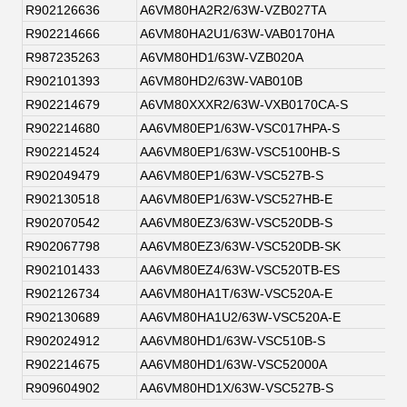
R902126636
A6VM80HA2R2/63W-VZB027TA
R902214666
A6VM80HA2U1/63W-VAB0170HA
R987235263
A6VM80HD1/63W-VZB020A
R902101393
A6VM80HD2/63W-VAB010B
R902214679
A6VM80XXXR2/63W-VXB0170CA-S
R902214680
AA6VM80EP1/63W-VSC017HPA-S
R902214524
AA6VM80EP1/63W-VSC5100HB-S
R902049479
AA6VM80EP1/63W-VSC527B-S
R902130518
AA6VM80EP1/63W-VSC527HB-E
R902070542
AA6VM80EZ3/63W-VSC520DB-S
R902067798
AA6VM80EZ3/63W-VSC520DB-SK
R902101433
AA6VM80EZ4/63W-VSC520TB-ES
R902126734
AA6VM80HA1T/63W-VSC520A-E
R902130689
AA6VM80HA1U2/63W-VSC520A-E
R902024912
AA6VM80HD1/63W-VSC510B-S
R902214675
AA6VM80HD1/63W-VSC52000A
R909604902
AA6VM80HD1X/63W-VSC527B-S