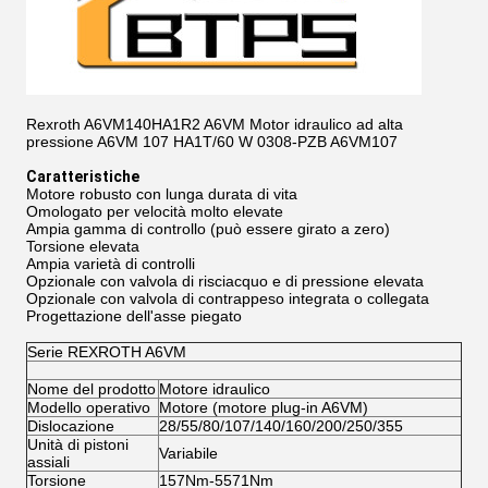
Rexroth A6VM140HA1R2 A6VM Motor idraulico ad alta
pressione A6VM 107 HA1T/60 W 0308-PZB A6VM107
Caratteristiche
Motore robusto con lunga durata di vita
Omologato per velocità molto elevate
Ampia gamma di controllo (può essere girato a zero)
Torsione elevata
Ampia varietà di controlli
Opzionale con valvola di risciacquo e di pressione elevata
Opzionale con valvola di contrappeso integrata o collegata
Progettazione dell'asse piegato
Serie REXROTH A6VM
Nome del prodotto
Motore idraulico
Modello operativo
Motore (motore plug-in A6VM)
Dislocazione
28/55/80/107/140/160/200/250/355
Unità di pistoni
Variabile
assiali
Torsione
157Nm-5571Nm