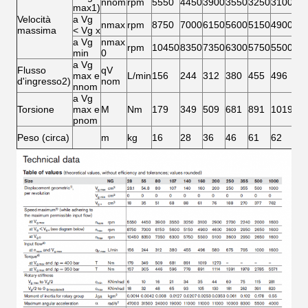
nnom
rpm
5550
4450
3900
3550
3250
3100
29
max1)
Velocità
a Vg
nmax
rpm
8750
7000
6150
5600
5150
4900
46
massima
< Vg x
a Vg
nmax
rpm
10450
8350
7350
6300
5750
5500
51
min
0
a Vg
Flusso
qV
max e
L/min
156
244
312
380
455
496
58
d'ingresso2)
nom
nnom
a Vg
Torsione
max e
M
Nm
179
349
509
681
891
1019
12
pnom
Peso (circa)
m
kg
16
28
36
46
61
62
78