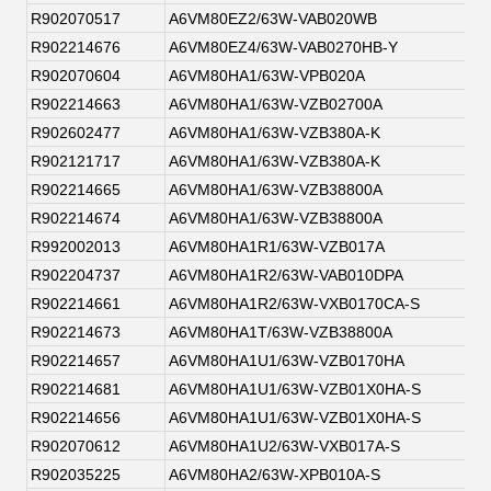
R902070517
A6VM80EZ2/63W-VAB020WB
R902214676
A6VM80EZ4/63W-VAB0270HB-Y
R902070604
A6VM80HA1/63W-VPB020A
R902214663
A6VM80HA1/63W-VZB02700A
R902602477
A6VM80HA1/63W-VZB380A-K
R902121717
A6VM80HA1/63W-VZB380A-K
R902214665
A6VM80HA1/63W-VZB38800A
R902214674
A6VM80HA1/63W-VZB38800A
R992002013
A6VM80HA1R1/63W-VZB017A
R902204737
A6VM80HA1R2/63W-VAB010DPA
R902214661
A6VM80HA1R2/63W-VXB0170CA-S
R902214673
A6VM80HA1T/63W-VZB38800A
R902214657
A6VM80HA1U1/63W-VZB0170HA
R902214681
A6VM80HA1U1/63W-VZB01X0HA-S
R902214656
A6VM80HA1U1/63W-VZB01X0HA-S
R902070612
A6VM80HA1U2/63W-VXB017A-S
R902035225
A6VM80HA2/63W-XPB010A-S