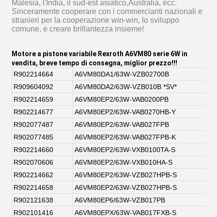
Malesia, l'India, il sud-est asiatico,Australia, ecc.
Sinceramente cooperare con i commercianti nazionali e
stranieri per la cooperazione win-win, lo sviluppo
comune, e creare brillantezza insieme!
Motore a pistone variabile Rexroth A6VM80 serie 6W in
vendita, breve tempo di consegna, miglior prezzo!!!
R902214664
A6VM80DA1/63W-VZB02700B
R909604092
A6VM80DA2/63W-VZB010B *SV*
R902214659
A6VM80EP2/63W-VAB0200PB
R902214677
A6VM80EP2/63W-VAB0270HB-Y
R902077487
A6VM80EP2/63W-VAB027FPB
R902077485
A6VM80EP2/63W-VAB027FPB-K
R902214660
A6VM80EP2/63W-VXB0100TA-S
R902070606
A6VM80EP2/63W-VXB010HA-S
R902214662
A6VM80EP2/63W-VZB027HPB-S
R902214658
A6VM80EP2/63W-VZB027HPB-S
R902121638
A6VM80EP6/63W-VZB017PB
R902101416
A6VM80EPX/63W-VAB017FXB-S