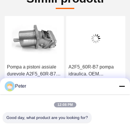
Pompa a pistoni assiale
A2F5_60R-B7 pompa
durevole A2F5_60R-B7
idraulica. OEM
per macchine da
sostituzione e consegna
Peter
costruzione A2F5 A2F12
rapida A2F5 A2F12
Ottenga il migliore prezzo
Ottenga il migliore prezzo
A2F23 A2F55 A2F80
A2F23 A2F55 A2F80
A2F107 A2F160 A2F225
A2F107 A2F160 A2F225
12:08 PM
Good day, what product are you looking for?