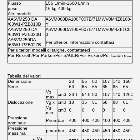
Flusso
156 L/min-1600 L/min
peso
16 kg-430 kg
Altri modelli
AA6VM250 DA
A6VM060DA100P007B/71MWV0M4Z8100-
/63W1-PZB010B
Y
AA6VM250 DA
A6VM060DA100P007B/71MWV0M4Z81C0-
/63W1-PZB020B
0
AA6VM250DA
Per ulteriori informazioni contattaci
/63W1-PZB027B
Per ulteriori modelli di targhe, contattateci
Per Rexroth/Per Parker/Per SAUER/Per Vickers/Per Eaton ecc.
Tabella dei valori
Dimensione
28
55
80
107
140
160
20
Serie
63
65
65
65
65
65
65
Vg
cm3
28.1
54.8
80
107
140
1260
20
max
Dislocazione
Vg x
cm3
18
35
51
68
88
61
76
Vg
cm3
0
0
0
0
0
0
0
min
Pressione
Pnom
bar
400
400
400
400
400
400
40
nominale
Pressione
pmax
bar
450
450
450
450
450
450
45
massima
a Vg