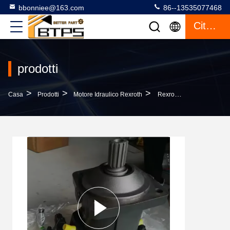
bbonniee@163.com
86--13535077468
Citazione
prodotti
>
>
>
Casa
Prodotti
Motore Idraulico Rexroth
Rexroth A6VM140HA1R2 A6VM Motor Idraulico Ad Alta Pressione A6VM 107 HA1T/60 W 0308-PZB A6VM107