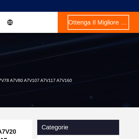
Ottenga Il Migliore Prezzo
 A7V78 A7V80 A7V107 A7V117 A7V160
Categorie
 A7V20