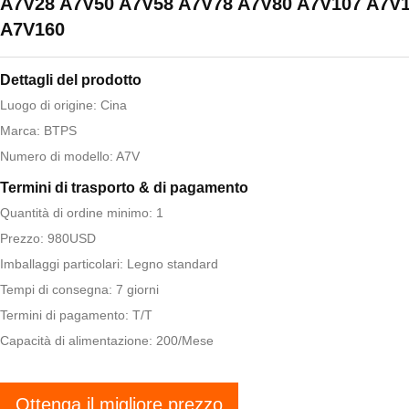
A7V28 A7V50 A7V58 A7V78 A7V80 A7V107 A7V
A7V160
Dettagli del prodotto
Luogo di origine: Cina
Marca: BTPS
Numero di modello: A7V
Termini di trasporto & di pagamento
Quantità di ordine minimo: 1
Prezzo: 980USD
Imballaggi particolari: Legno standard
Tempi di consegna: 7 giorni
Termini di pagamento: T/T
Capacità di alimentazione: 200/Mese
Ottenga il migliore prezzo