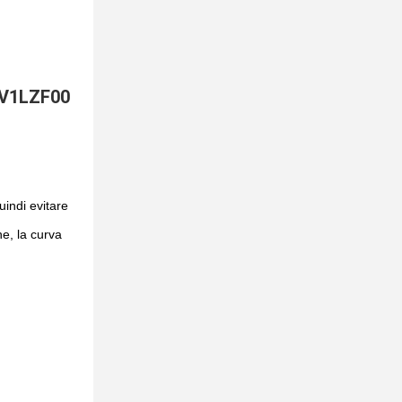
V1LZF00 
indi evitare
ne, la curva