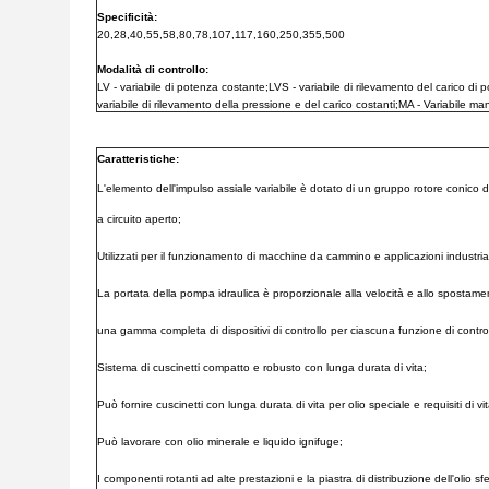
Specificità:
20,28,40,55,58,80,78,107,117,160,250,355,500
Modalità di controllo:
LV - variabile di potenza costante;
LVS - variabile di rilevamento del carico di 
variabile di rilevamento della pressione e del carico costanti;
MA - Variabile ma
Caratteristiche:
L'elemento dell'impulso assiale variabile è dotato di un gruppo rotore conico 
a circuito aperto;
Utilizzati per il funzionamento di macchine da cammino e applicazioni industrial
La portata della pompa idraulica è proporzionale alla velocità e allo sposta
una gamma completa di dispositivi di controllo per ciascuna funzione di contro
Sistema di cuscinetti compatto e robusto con lunga durata di vita;
Può fornire cuscinetti con lunga durata di vita per olio speciale e requisiti di v
Può lavorare con olio minerale e liquido ignifuge;
I componenti rotanti ad alte prestazioni e la piastra di distribuzione dell'oli