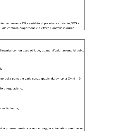
potenza costante;
DR - variabile di pressione costante;
DRS - 
nuale;
controllo proporzionale elettrico;
Controllo idraulico.
di impulso con un asse obliquo, adatto all'azionamento idraulico
i;
mento della pompa e varia senza gradini da qvmax a Qvmin =0;
llo e regolazione;
ita molto lunga;
o sferica possono realizzare un centraggio automatico, una bassa