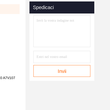
Spedicaci
Invii
80 A7V107