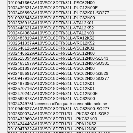
R910947666
AA10VSO18DFR/31L-PSC62N00
R902439331
AA10VSO18DFR/31L-PUC12N00E
R902406890
AA10VSO18DFR/31L-PUC62K01-SO277
R910928848
AA10VSO18DFR/31L-PUC62N00
R902536916
AA10VSO18DFR/31L-VPA12K01
R902446621
AA10VSO18DFR/31L-VPA12K52
R902464088
AA10VSO18DFR/31L-VPA12N00
R902483819
AA10VSO18DFR/31L-VRA12K52
R902541337
AA10VSO18DFR/31L-VRC12K52
R902546126
AA10VSO18DFR/31L-VSC12K01
R902446622
AA10VSO18DFR/31L-VSC12N00
R902515094
AA10VSO18DFR/31L-VSC12N00-S1543
R902463197
AA10VSO18DFR/31L-VSC12N00-SO381
R902501897
AA10VSO18DFR/31L-VSC62N00
R902495691
AA10VSO18DFR/31L-VSC62N00-S3529
R910947916
AA10VSO18DFR/31L-VSC62N00-SO277
R902487396
AA10VSO18DFR/31L-VUC12K01
R902570716
AA10VSO18DFR/31L-VUC12K01
R902470244
AA10VSO18DFR/31L-VUC12N00E
R902562873
AA10VSO18DFR/31L-VUC62N00
R902424975
L'accesso all'acqua è consentito solo se:
R910940627
AA10VSO18DFR/31L-VUC62N00-SO277
R902500074
AA10VSO18DFR1/31L-PKC62K01-SO52
R902432960
AA10VSO18DFR1/31L-PKC62N00
R902424440
AA10VSO18DFR1/31L-PPA12K52
R910947932
AA10VSO18DFR1/31L-PPA12N00