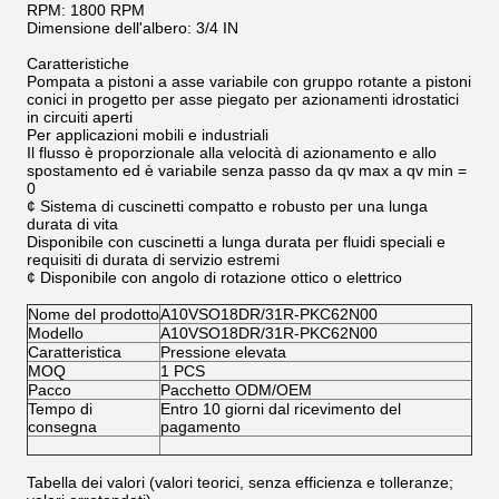
RPM: 1800 RPM
Dimensione dell'albero: 3/4 IN
Caratteristiche
Pompata a pistoni a asse variabile con gruppo rotante a pistoni
conici in progetto per asse piegato per azionamenti idrostatici
in circuiti aperti
Per applicazioni mobili e industriali
Il flusso è proporzionale alla velocità di azionamento e allo
spostamento ed è variabile senza passo da qv max a qv min =
0
¢ Sistema di cuscinetti compatto e robusto per una lunga
durata di vita
Disponibile con cuscinetti a lunga durata per fluidi speciali e
requisiti di durata di servizio estremi
¢ Disponibile con angolo di rotazione ottico o elettrico
Nome del prodotto
A10VSO18DR/31R-PKC62N00
Modello
A10VSO18DR/31R-PKC62N00
Caratteristica
Pressione elevata
MOQ
1 PCS
Pacco
Pacchetto ODM/OEM
Tempo di
Entro 10 giorni dal ricevimento del
consegna
pagamento
Tabella dei valori (valori teorici, senza efficienza e tolleranze;