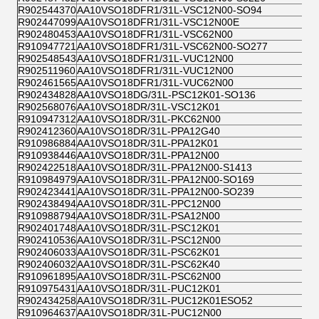
R902544370
AA10VSO18DFR1/31L-VSC12N00-SO94
R902447099
AA10VSO18DFR1/31L-VSC12N00E
R902480453
AA10VSO18DFR1/31L-VSC62N00
R910947721
AA10VSO18DFR1/31L-VSC62N00-SO277
R902548543
AA10VSO18DFR1/31L-VUC12N00
R902511960
AA10VSO18DFR1/31L-VUC12N00
R902461565
AA10VSO18DFR1/31L-VUC62N00
R902434828
AA10VSO18DG/31L-PSC12K01-SO136
R902568076
AA10VSO18DR/31L-VSC12K01
R910947312
AA10VSO18DR/31L-PKC62N00
R902412360
AA10VSO18DR/31L-PPA12G40
R910986884
AA10VSO18DR/31L-PPA12K01
R910938446
AA10VSO18DR/31L-PPA12N00
R902422518
AA10VSO18DR/31L-PPA12N00-S1413
R910984979
AA10VSO18DR/31L-PPA12N00-SO169
R902423441
AA10VSO18DR/31L-PPA12N00-SO239
R902438494
AA10VSO18DR/31L-PPC12N00
R910988794
AA10VSO18DR/31L-PSA12N00
R902401748
AA10VSO18DR/31L-PSC12K01
R902410536
AA10VSO18DR/31L-PSC12N00
R902406033
AA10VSO18DR/31L-PSC62K01
R902406032
AA10VSO18DR/31L-PSC62K40
R910961895
AA10VSO18DR/31L-PSC62N00
R910975431
AA10VSO18DR/31L-PUC12K01
R902434258
AA10VSO18DR/31L-PUC12K01ESO52
R910964637
AA10VSO18DR/31L-PUC12N00