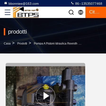
bbonniee@163.com
86--13535077468
Citazione
prodotti
>
>
>
Casa
Prodotti
Pompa A Pistoni Idraulica Rexroth
A10VSO18DR/31R