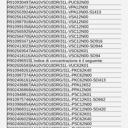
R910930497
AA10VSO18DR/31L-PUC62N00
R902558713
AA10VSO18DR/31L-VPA12N00
R902553924
AA10VSO18DR/31L-VPA12N00-S1413
R902561625
AA10VSO18DR/31L-VSA12N00
R910987918
AA10VSO18DR/31L-VSA12N00
R910991056
AA10VSO18DR/31L-VSC12N00
R902565925
AA10VSO18DR/31L-VSC12N00
R902564705
AA10VSO18DR/31L-VSC12N00
R910993471
AA10VSO18DR/31L-VSC12N00-SO916
R902413023
AA10VSO18DR/31L-VSC12N00-SO944
R902569547
AA10VSO18DR/31L-VSC62K01
R902418116
AA10VSO18DR/31L-VSC62N00-SO94
R902496915
L'indice di concentrazione è il seguente:
R902505583
AA10VSO18DR/31L-VUC62K01
R910948261
AA10VSO18DRG/31L-PKC62K40
R910987374
AA10VSO18DRG/31L-PKC62N00
R902406161
AA10VSO18DRG/31L-PKC62N00-SO413
R902436867
AA10VSO18DRG/31L-PPA12K52
R902436868
AA10VSO18DRG/31L-PPA12N00
R910948812
AA10VSO18DRG/31L-PSC12K01
R910975746
AA10VSO18DRG/31L-PSC12K01-SO662
R910986854
AA10VSO18DRG/31L-PSC12N00
R910968311
AA10VSO18DRG/31L-PSC12N00-SO420
R902406030
AA10VSO18DRG/31L-PSC62K01
R902406029
AA10VSO18DRG/31L-PSC62K40
R902406025
AA10VSO18DRG/31L-PSC62N00