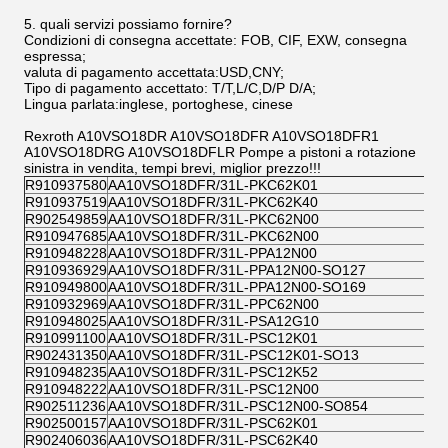
5. quali servizi possiamo fornire?
Condizioni di consegna accettate: FOB, CIF, EXW, consegna
espressa;
valuta di pagamento accettata:USD,CNY;
Tipo di pagamento accettato: T/T,L/C,D/P D/A;
Lingua parlata:inglese, portoghese, cinese
Rexroth A10VSO18DR A10VSO18DFR A10VSO18DFR1
A10VSO18DRG A10VSO18DFLR Pompe a pistoni a rotazione
sinistra in vendita, tempi brevi, miglior prezzo!!!
R910937580
AA10VSO18DFR/31L-PKC62K01
R910937519
AA10VSO18DFR/31L-PKC62K40
R902549859
AA10VSO18DFR/31L-PKC62N00
R910947685
AA10VSO18DFR/31L-PKC62N00
R910948228
AA10VSO18DFR/31L-PPA12N00
R910936929
AA10VSO18DFR/31L-PPA12N00-SO127
R910949800
AA10VSO18DFR/31L-PPA12N00-SO169
R910932969
AA10VSO18DFR/31L-PPC62N00
R910948025
AA10VSO18DFR/31L-PSA12G10
R910991100
AA10VSO18DFR/31L-PSC12K01
R902431350
AA10VSO18DFR/31L-PSC12K01-SO13
R910948235
AA10VSO18DFR/31L-PSC12K52
R910948222
AA10VSO18DFR/31L-PSC12N00
R902511236
AA10VSO18DFR/31L-PSC12N00-SO854
R902500157
AA10VSO18DFR/31L-PSC62K01
R902406036
AA10VSO18DFR/31L-PSC62K40