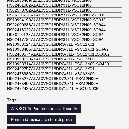
R902553469
ALA10VSO18DR/31L-VKC62N00
R902481902
ALA10VSO18DR/31L-VSC12N00
R902570762
ALA10VSO18DR/31L-VSC12N00
R986110706
ALA10VSO18DR/31L-VSC12N00-SO916
R910994190
ALA10VSO18DR/31L-VSC12N00-SO916
R992000686
ALA10VSO18DR/31L-VSC12N00-SO944
R902413022
ALA10VSO18DR/31L-VSC12N00-SO944
R986110128
ALA10VSO18DR/31L-VSC62N00-SO94
R902417794
ALA10VSO18DR/31L-VSC62N00-SO94
R910963024
ALA10VSO18DRG/31L-PSC12K01
R910983485
ALA10VSO18DRG/31L-PSC12K01-SO662
R902489574
ALA10VSO18DRG/31L-PSC12K01ESO662
R910990530
ALA10VSO18DRG/31L-PSC12N00
R910968314
ALA10VSO18DRG/31L-PSC12N00-SO420
R902492757
ALA10VSO18DRG/31L-VSC12K01
R902478989
ALA10VSO18DRG/31L-VSC62N00
R902465277
ALA10VSO18ED72/31L-PSA12N00H
R902465409
ALA10VSO18ED72/31L-VSA12N00H
R902472425
ALA10VSO18ED71/31L-VUC12N00P
Tags:
A4VSO125 Pompa idraulica Rexroth
Pompa idraulica a pistoni di ghisa