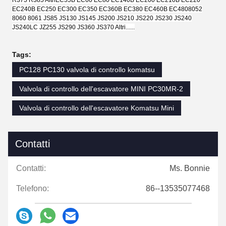
EC240B EC250 EC300 EC350 EC360B EC380 EC460B EC480
8052
8060 8061 JS85 JS130 JS145 JS200 JS210 JS220 JS230 JS240
JS240LC JZ255 JS290 JS360 JS370 Altri......
Tags:
PC128 PC130 valvola di controllo komatsu
Valvola di controllo dell'escavatore MINI PC30MR-2
Valvola di controllo dell'escavatore Komatsu Mini
Contatti
Contatti:
Ms. Bonnie
Telefono:
86--13535077468