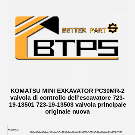
KOMATSU MINI EXKAVATOR PC30MR-2
valvola di controllo dell'escavatore 723-
19-13501 723-19-13503 valvola principale
originale nuova
KOBELCO
SK60,SK80,SK100. SK120. SK135,SK200,SK220,SK250,SK300,SK320,SK330,SK350.SK480