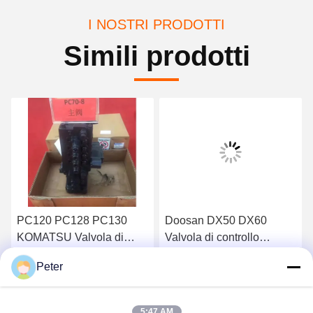
I NOSTRI PRODOTTI
Simili prodotti
PC120 PC128 PC130
Doosan DX50 DX60
KOMATSU Valvola di
Valvola di controllo
controllo principale
principale dell'escavatore
Peter
dell'escavatore BANK
Daewoo DH50 DH60
Ottenga il migliore prezzo
Ottenga il migliore prezzo
723-26-13101
5:47 AM