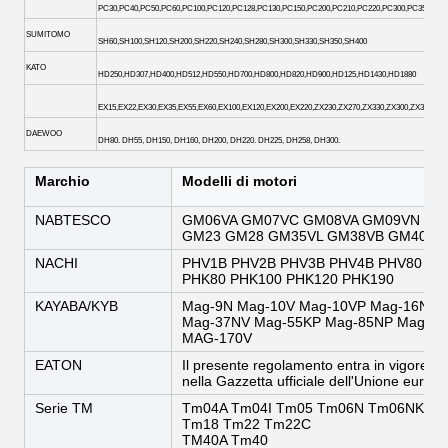
PC30,PC40,PC50,PC60,PC100,PC120,PC128,PC130,PC150,PC200,PC210,PC220,PC300,PC350,PC36
SUMITOMO
SH60,SH100,SH120,SH200,SH220,SH240,SH280,SH300,SH330,SH350,SH400
KATO
HD250,HD307,HD400,HD512,HD550,HD700,HD800,HD820,HD900,HD125,HD1430,HD1880
EX15,EX22,EX30,EX35,EX55,EX60,EX100,EX120,EX200,EX220,ZX230,ZX270,ZX330,ZX300,ZX330,ZX3
DAEWOO
DH80. DH55, DH150, DH160, DH200, DH220. DH225, DH258, DH300.
Marchio
Modelli di motori
NABTESCO
GM06VA GM07VC GM08VA GM09VN GM
GM23 GM28 GM35VL GM38VB GM40VA 
NACHI
PHV1B PHV2B PHV3B PHV4B PHV80 PH
PHK80 PHK100 PHK120 PHK190
KAYABA/KYB
Mag-9N Mag-10V Mag-10VP Mag-16N M
Mag-37NV Mag-55KP Mag-85NP Mag-85
MAG-170V
EATON
Il presente regolamento entra in vigore il
nella Gazzetta ufficiale dell'Unione europe
Serie TM
Tm04A Tm04I Tm05 Tm06N Tm06NK T
Tm18 Tm22 Tm22C
TM40A Tm40