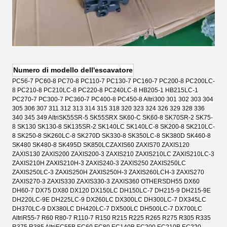
Numero di modello dell'escavatore
PC56-7 PC60-8 PC70-8 PC110-7 PC130-7 PC160-7 PC200-8 PC200LC-
8 PC210-8 PC210LC-8 PC220-8 PC240LC-8 HB205-1 HB215LC-1
PC270-7 PC300-7 PC360-7 PC400-8 PC450-8 Altri
300 301 302 303 304
305 306 307 311 312 313 314 315 318 320 323 324 326 329 328 336
340 345 349 Altri
SK55SR-5 SK55SRX SK60-C SK60-8 SK70SR-2 SK75-
8 SK130 SK130-8 SK135SR-2 SK140LC SK140LC-8 SK200-8 SK210LC-
8 SK250-8 SK260LC-8 SK270D SK330-8 SK350LC-8 SK380D SK460-8
SK480 SK480-8 SK495D SK850LC
ZAXIS60 ZAXIS70 ZAXIS120
ZAXIS130 ZAXIS200 ZAXIS200-3 ZAXIS210 ZAXIS210LC ZAXIS210LC-3
ZAXIS210H ZAXIS210H-3 ZAXIS240-3 ZAXIS250 ZAXIS250LC
ZAXIS250LC-3 ZAXIS250H ZAXIS250H-3 ZAXIS260LCH-3 ZAXIS270
ZAXIS270-3 ZAXIS330 ZAXIS330-3 ZAXIS360 OTHERS
DH55 DX60
DH60-7 DX75 DX80 DX120 DX150LC DH150LC-7 DH215-9 DH215-9E
DH220LC-9E DH225LC-9 DX260LC DX300LC DH300LC-7 DX345LC
DH370LC-9 DX380LC DH420LC-7 DX500LC DH500LC-7 DX700LC
Altri
R55-7 R60 R80-7 R110-7 R150 R215 R225 R265 R275 R305 R335
R375 R385 Altri
EC55B EC60 EC80 EC140B EC200 EC210B EC220