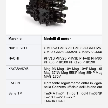
Marchio
Modelli di motori
NABTESCO
GM06VA GM07VC GM08VA GM09VN GM
GM23 GM28 GM35VL GM38VB GM40VA 
NACHI
PHV1B PHV2B PHV3B PHV4B PHV80 PH
PHK80 PHK100 PHK120 PHK190
KAYABA/KYB
Mag-9N Mag-10V Mag-10VP Mag-16N M
Mag-37NV Mag-55KP Mag-85NP Mag-85
MAG-170V
EATON
Il presente regolamento entra in vigore il
nella Gazzetta ufficiale dell'Unione europe
Serie TM
Tm04A Tm04I Tm05 Tm06N Tm06NK T
Tm18 Tm22 Tm22C
TM40A Tm40