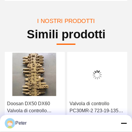
I NOSTRI PRODOTTI
Simili prodotti
Doosan DX50 DX60
Valvola di controllo
Valvola di controllo
PC30MR-2 723-19-13501
principale dell'escavatore
723-19-13503
Peter
Daewoo DH50 DH60
Ottenga il migliore prezzo
Ottenga il migliore prezzo