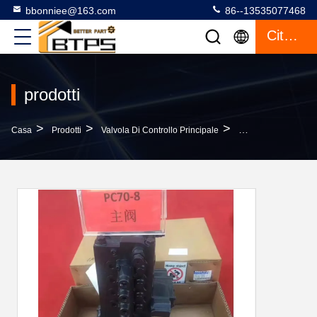
bbonniee@163.com
86--13535077468
Citazione
prodotti
>
>
>
Casa
Prodotti
Valvola Di Controllo Principale
PC120 PC128 PC130