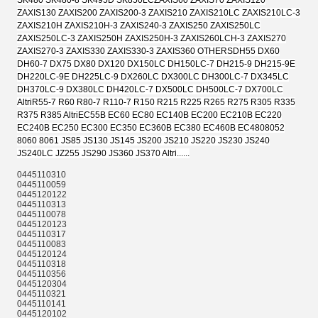
SK480 SK480-8 SK495D SK850LC
ZAXIS60 ZAXIS70 ZAXIS120
ZAXIS130 ZAXIS200 ZAXIS200-3 ZAXIS210 ZAXIS210LC ZAXIS210LC-3
ZAXIS210H ZAXIS210H-3 ZAXIS240-3 ZAXIS250 ZAXIS250LC
ZAXIS250LC-3 ZAXIS250H ZAXIS250H-3 ZAXIS260LCH-3 ZAXIS270
ZAXIS270-3 ZAXIS330 ZAXIS330-3 ZAXIS360 OTHERS
DH55 DX60
DH60-7 DX75 DX80 DX120 DX150LC DH150LC-7 DH215-9 DH215-9E
DH220LC-9E DH225LC-9 DX260LC DX300LC DH300LC-7 DX345LC
DH370LC-9 DX380LC DH420LC-7 DX500LC DH500LC-7 DX700LC
Altri
R55-7 R60 R80-7 R110-7 R150 R215 R225 R265 R275 R305 R335
R375 R385 Altri
EC55B EC60 EC80 EC140B EC200 EC210B EC220
EC240B EC250 EC300 EC350 EC360B EC380 EC460B EC480
8052
8060 8061 JS85 JS130 JS145 JS200 JS210 JS220 JS230 JS240
JS240LC JZ255 JS290 JS360 JS370 Altri......
0445110310
0445110059
0445120122
0445110313
0445110078
0445120123
0445110317
0445110083
0445120124
0445110318
0445110356
0445120304
0445110321
0445110141
0445120102