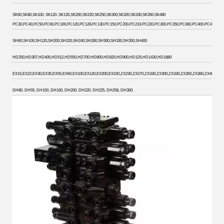
SK60,SK80,SK100. SK120. SK135,SK200,SK220,SK250,SK300,SK320,SK330,SK350.SK480
PC30,PC40,PC50,PC60,PC100,PC120,PC128,PC130,PC150,PC200,PC210,PC220,PC300,PC350,PC360,PC400,PC450. PC6
SH60,SH100,SH120,SH200,SH220,SH240,SH280,SH300,SH330,SH350,SH400
HD250,HD307,HD400,HD512,HD550,HD700,HD800,HD820,HD900,HD125,HD1430,HD1880
EX15,EX22,EX30,EX35,EX55,EX60,EX100,EX120,EX200,EX220,ZX230,ZX270,ZX330,ZX300,ZX330,ZX350,ZX360,ZX400,ZX4
DH80. DH55, DH150, DH160, DH200, DH220. DH225, DH258, DH300.