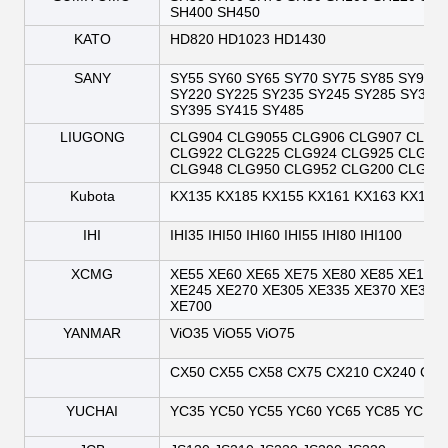
SH400 SH450
KATO
HD820 HD1023 HD1430
SANY
SY55 SY60 SY65 SY70 SY75 SY85 SY95 S
SY220 SY225 SY235 SY245 SY285 SY305
SY395 SY415 SY485
LIUGONG
CLG904 CLG9055 CLG906 CLG907 CLG9
CLG922 CLG225 CLG924 CLG925 CLG93
CLG948 CLG950 CLG952 CLG200 CLG20
Kubota
KX135 KX185 KX155 KX161 KX163 KX165
IHI
IHI35 IHI50 IHI60 IHI55 IHI80 IHI100
XCMG
XE55 XE60 XE65 XE75 XE80 XE85 XE135 
XE245 XE270 XE305 XE335 XE370 XE380
XE700
YANMAR
ViO35 ViO55 ViO75
CX50 CX55 CX58 CX75 CX210 CX240 CX2
YUCHAI
YC35 YC50 YC55 YC60 YC65 YC85 YC135