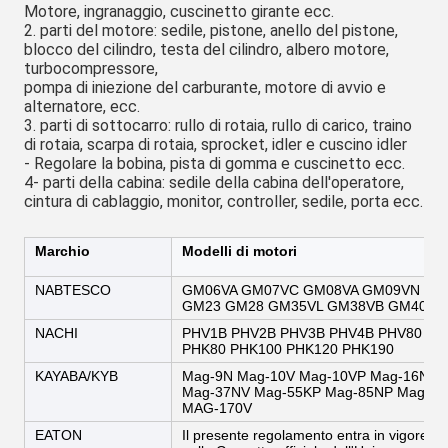
Motore, ingranaggio, cuscinetto girante ecc.
2. parti del motore: sedile, pistone, anello del pistone, 
blocco del cilindro, testa del cilindro, albero motore, 
turbocompressore,
pompa di iniezione del carburante, motore di avvio e 
alternatore, ecc.
3. parti di sottocarro: rullo di rotaia, rullo di carico, traino 
di rotaia, scarpa di rotaia, sprocket, idler e cuscino idler
- Regolare la bobina, pista di gomma e cuscinetto ecc.
4- parti della cabina: sedile della cabina dell'operatore, 
cintura di cablaggio, monitor, controller, sedile, porta ecc.
Marchio
Modelli di motori
NABTESCO
GM06VA GM07VC GM08VA GM09VN GM
GM23 GM28 GM35VL GM38VB GM40VA 
NACHI
PHV1B PHV2B PHV3B PHV4B PHV80 PH
PHK80 PHK100 PHK120 PHK190
KAYABA/KYB
Mag-9N Mag-10V Mag-10VP Mag-16N M
Mag-37NV Mag-55KP Mag-85NP Mag-85
MAG-170V
EATON
Il presente regolamento entra in vigore il