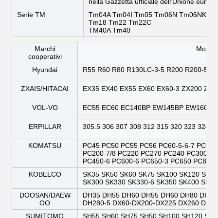
nella Gazzetta ufficiale dell'Unione europe
Serie TM
Tm04A Tm04I Tm05 Tm06N Tm06NK T
Tm18 Tm22 Tm22C
TM40A Tm40
Marchi
Modello
cooperativi
Hyundai
R55 R60 R80 R130LC-3-5 R200 R200-5 R2
ZXAIS/HITACAI
EX35 EX40 EX55 EX60 EX60-3 ZX200 ZX2
VOL-VO
EC55 EC60 EC140BP EW145BP EW160BB 
ERPILLAR
305.5 306 307 308 312 315 320 323 324 3
KOMATSU
PC45 PC50 PC55 PC56 PC60-5-6-7 PC60-
PC200-7/8 PC220 PC270 PC240 PC300-6/
PC450-6 PC600-6 PC650-3 PC650 PC800
KOBELCO
SK35 SK50 SK60 SK75 SK100 SK120 SK200
SK300 SK330 SK330-6 SK350 SK400 SK45
DOOSAN/DAEW
DH35 DH55 DH60 DH55 DH60 DH80 DH80
OO
DH280-5 DX60-DX200-DX225 DX260 DH2
SUMITOMO
SH55 SH60 SH75 SH50 SH100 SH120 SH2