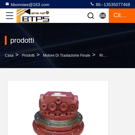
bbonniee@163.com
86--13535077468
Citazione
prodotti
>
>
>
Casa
Prodotti
Motore Di Traslazione Finale
Ricambi Per Escavatori Di Yanmar Vio35 Final Drive 172458-73700 Vio35-1 Vio35-2 Vio35-3 Vio35-5 Vio35-5a Vio35-5 Motore Di Viaggio