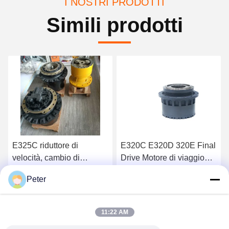
I NOSTRI PRODOTTI
Simili prodotti
E325C riduttore di
E320C E320D 320E Final
velocità, cambio di
Drive Motore di viaggio
velocità, tracciato di
per escavatore 148-4686
Peter
trazione 191-2682 169-
2095992 353-0611
Ottenga il migliore prezzo
Ottenga il migliore prezzo
5586 199-4575 227-6116
227-6115
11:22 AM