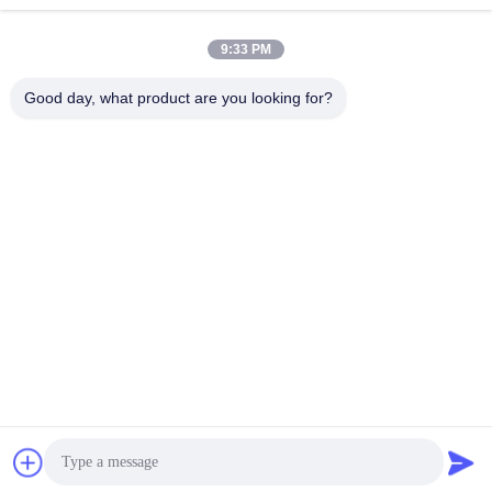
5586 199-4575 227-6116
227-6115
9:33 PM
Good day, what product are you looking for?
BETTER PARTS MACHINERY CO., LTD.
bbonniee@163.com
86--13535077468
Camera 301-2295, edificio 6, strada Kelin, distretto di Tianhe,
Guangzhou
Buona qualità della Cina Pompe a pistoni idrauliche Fornitore. © di
Copyright 2022-2026 BETTER PARTS Machinery Co., Ltd. . Tutti i diritti
riservati.