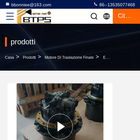
bbonniee@163.com
86--13535077468
Citazione
prodotti
>
>
>
Casa
Prodotti
Motore Di Traslazione Finale
Escavatore Finale Parts Del Motore EX60URG Di Viaggio Dell'azionamento Di Hitachi EX60-1 EX60-2 EX60-3