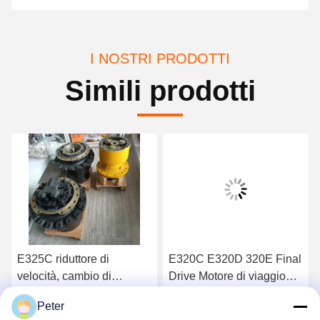
I NOSTRI PRODOTTI
Simili prodotti
E325C riduttore di
E320C E320D 320E Final
velocità, cambio di
Drive Motore di viaggio
velocità, tracciato di
per escavatore 148-4686
Peter
trazione 191-2682 169-
2095992 353-0611
Ottenga il migliore prezzo
Ottenga il migliore prezzo