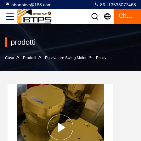
bbonniee@163.com
86--13535077468
Citazione
prodotti
>
>
>
Casa
Prodotti
Escavatore Swing Motor
Escavatore Parte 282-1534 2821534 Motore Oscillante Assy E304 E305.5 E305