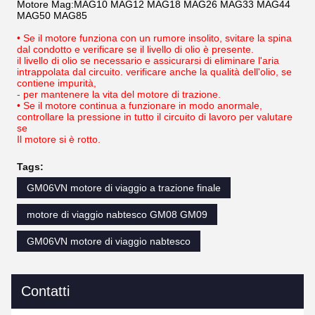
Motore Mag:MAG10 MAG12 MAG18 MAG26 MAG33 MAG44
MAG50 MAG85
• Se il motore funziona con un rumore insolito, svitare la spina
dal condotto e verificare se il livello di olio è presente.
il livello di olio se necessario e assicurarsi di eliminare l'aria
intrappolata dal circuito. verificare anche la qualità dell'olio, se
contiene impurità,
- per mantenere la vita del motore di trazione.
• Se il motore continua a funzionare in modo anormale,
controllare la pressione in tutto il circuito di lavoro per valutare
se
Il motore si è rotto.
Tags:
GM06VN motore di viaggio a trazione finale
motore di viaggio nabtesco GM08 GM09
GM06VN motore di viaggio nabtesco
Contatti