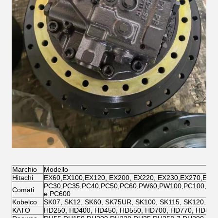
Marchio
Modello
Hitachi
EX60,EX100,EX120, EX200, EX220, EX230,EX270,EX3
PC30,PC35,PC40,PC50,PC60,PW60,PW100,PC100,PC1
Comati
e PC600
Kobelco
SK07, SK12, SK60, SK75UR, SK100, SK115, SK120, SK
KATO
HD250, HD400, HD450, HD550, HD700, HD770, HD800