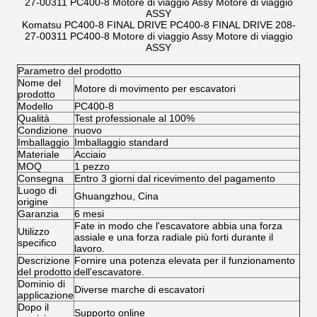
27-00311 PC400-8 Motore di viaggio Assy Motore di viaggio
ASSY
Komatsu PC400-8 FINAL DRIVE PC400-8 FINAL DRIVE 208-
27-00311 PC400-8 Motore di viaggio Assy Motore di viaggio
ASSY
Parametro del prodotto
Nome del
Motore di movimento per escavatori
prodotto
Modello
PC400-8
Qualità
Test professionale al 100%
Condizione
nuovo
Imballaggio
Imballaggio standard
Materiale
Acciaio
MOQ
1 pezzo
Consegna
Entro 3 giorni dal ricevimento del pagamento
Luogo di
Ghuangzhou, Cina
origine
Garanzia
6 mesi
Fate in modo che l'escavatore abbia una forza
Utilizzo
assiale e una forza radiale più forti durante il
specifico
lavoro.
Descrizione
Fornire una potenza elevata per il funzionamento
del prodotto
dell'escavatore.
Dominio di
Diverse marche di escavatori
applicazione
Dopo il
Supporto online