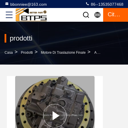
bbonniee@163.com
86--13535077468
Citazione
prodotti
>
>
>
Casa
Prodotti
Motore Di Traslazione Finale
Assy 208-27-00311 Del Motore Di Viaggio Dell'azionamento Finale Di KOMATSU PC400-8