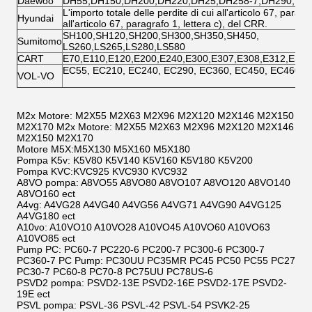
Daewoo
DH55,DH150,DH200,DH220,DH25,DH258-7,DH290,DH
L'importo totale delle perdite di cui all'articolo 67, paragr
Hyundai
all'articolo 67, paragrafo 1, lettera c), del CRR.
SH100,SH120,SH200,SH300,SH350,SH450,
Sumitomo
LS260,LS265,LS280,LS580
CART
E70,E110,E120,E200,E240,E300,E307,E308,E312,E320
EC55, EC210, EC240, EC290, EC360, EC450, EC460
VOL-VO
M2x Motore: M2X55 M2X63 M2X96 M2X120 M2X146 M2X150
M2X170 M2x Motore: M2X55 M2X63 M2X96 M2X120 M2X146
M2X150 M2X170
Motore M5X:M5X130 M5X160 M5X180
Pompa K5v: K5V80 K5V140 K5V160 K5V180 K5V200
Pompa KVC:KVC925 KVC930 KVC932
A8VO pompa: A8VO55 A8VO80 A8VO107 A8VO120 A8VO140
A8VO160 ect
A4vg: A4VG28 A4VG40 A4VG56 A4VG71 A4VG90 A4VG125
A4VG180 ect
A10vo: A10VO10 A10VO28 A10VO45 A10VO60 A10VO63
A10VO85 ect
Pump PC: PC60-7 PC220-6 PC200-7 PC300-6 PC300-7
PC360-7 PC Pump: PC30UU PC35MR PC45 PC50 PC55 PC27
PC30-7 PC60-8 PC70-8 PC75UU PC78US-6
PSVD2 pompa: PSVD2-13E PSVD2-16E PSVD2-17E PSVD2-
19E ect
PSVL pompa: PSVL-36 PSVL-42 PSVL-54 PSVK2-25