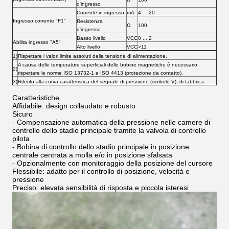
d'ingresso
Corrente in ingresso
mA
​4 ... ​20
Ingresso corrente "F1"
Resistenza
Ω
100
d'ingresso
Basso livello
VCC
​0 ... ​2
Abilita ingresso "A5"
Alto livello
VCC
>11
1)
Rispettare i valori limite assoluti della tensione di alimentazione.
A causa delle temperature superficiali delle bobine magnetiche è necessario
2)
rispettare le norme ISO 13732-1 e ISO 4413 (protezione da contatto).
3)
Riferito alla curva caratteristica del segnale di pressione (simbolo V), di fabbrica
Caratteristiche
Affidabile: design collaudato e robusto
Sicuro
- Compensazione automatica della pressione nelle camere di
controllo dello stadio principale tramite la valvola di controllo
pilota
- Bobina di controllo dello stadio principale in posizione
centrale centrata a molla e/o in posizione sfalsata
- Opzionalmente con monitoraggio della posizione del cursore
Flessibile: adatto per il controllo di posizione, velocità e
pressione
Preciso: elevata sensibilità di risposta e piccola isteresi