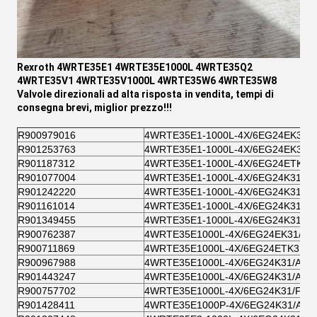
Rexroth 4WRTE35E1 4WRTE35E1000L 4WRTE35Q2
4WRTE35V1 4WRTE35V1000L 4WRTE35W6 4WRTE35W8
Valvole direzionali ad alta risposta
in vendita, tempi di
consegna brevi, miglior prezzo!!!
R900979016
4WRTE35E1-1000L-4X/6EG24EK31/
R901253763
4WRTE35E1-1000L-4X/6EG24EK31/
R901187312
4WRTE35E1-1000L-4X/6EG24ETK31
R901077004
4WRTE35E1-1000L-4X/6EG24K31/A
R901242220
4WRTE35E1-1000L-4X/6EG24K31/A1
R901161014
4WRTE35E1-1000L-4X/6EG24K31/A
R901349455
4WRTE35E1-1000L-4X/6EG24K31/F
R900762387
4WRTE35E1000L-4X/6EG24EK31/A1
R900711869
4WRTE35E1000L-4X/6EG24ETK31/A
R900967988
4WRTE35E1000L-4X/6EG24K31/A1M
R901443247
4WRTE35E1000L-4X/6EG24K31/A1
R900757702
4WRTE35E1000L-4X/6EG24K31/F1M
R901428411
4WRTE35E1000P-4X/6EG24K31/A1M