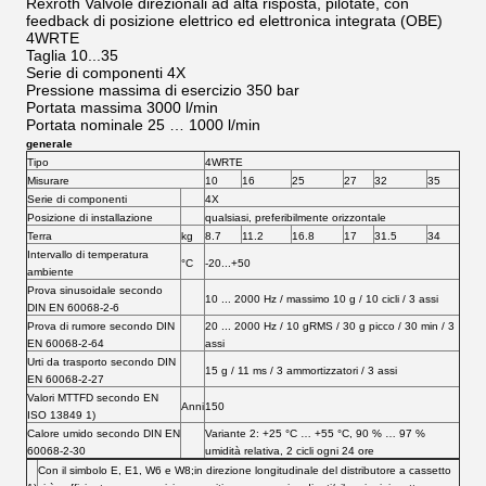
Rexroth Valvole direzionali ad alta risposta, pilotate, con
feedback di posizione elettrico ed elettronica integrata (OBE)
4WRTE
Taglia 10...35
Serie di componenti 4X
Pressione massima di esercizio 350 bar
Portata massima 3000 l/min
Portata nominale 25 … 1000 l/min
generale
Tipo
4WRTE
Misurare
10
16
25
27
32
35
Serie di componenti
4X
Posizione di installazione
qualsiasi, preferibilmente orizzontale
Terra
kg
8.7
11.2
16.8
17
31.5
34
Intervallo di temperatura
°C
-20...+50
ambiente
Prova sinusoidale secondo
10 ... 2000 Hz / massimo 10 g / 10 cicli / 3 assi
DIN EN 60068-2-6
Prova di rumore secondo DIN
20 ... 2000 Hz / 10 gRMS / 30 g picco / 30 min / 3
EN 60068-2-64
assi
Urti da trasporto secondo DIN
15 g / 11 ms / 3 ammortizzatori / 3 assi
EN 60068-2-27
Valori MTTFD secondo EN
Anni
150
ISO 13849 1)
Calore umido secondo DIN EN
Variante 2: +25 °C … +55 °C, 90 % … 97 %
60068-2-30
umidità relativa, 2 cicli ogni 24 ore
Con il simbolo E, E1, W6 e W8;in direzione longitudinale del distributore a cassetto