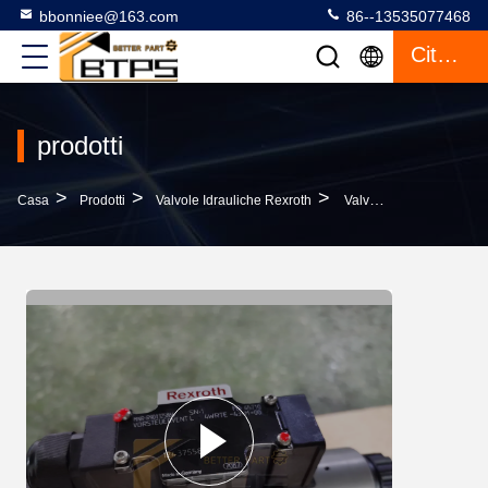
bbonniee@163.com
86--13535077468
Citazione
prodotti
>
>
>
Casa
Prodotti
Valvole Idrauliche Rexroth
Valvola Di Controllo Direzionale Rexroth 4WRTE16E200L-4X/6 Con Elevata Sensibilità Di Risposta 4WRTE35