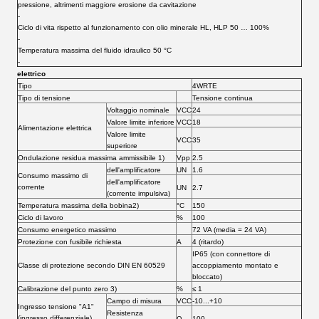
pressione, altrimenti maggiore erosione da cavitazione
‐
Ciclo di vita rispetto al funzionamento con olio minerale HL, HLP 50 … 100%
‐
Temperatura massima del fluido idraulico 50 °C
‐
elettrico
Tipo
4WRTE
Tipo di tensione
Tensione continua
Voltaggio nominale
VCC
24
Valore limite inferiore
VCC
18
Alimentazione elettrica
Valore limite
VCC
35
superiore
Ondulazione residua massima ammissibile 1)
Vpp
2.5
dell'amplificatore
UN
1.6
Consumo massimo di
dell'amplificatore
corrente
UN
2.7
(corrente impulsiva)
Temperatura massima della bobina2)
°C
150
Ciclo di lavoro
%
100
Consumo energetico massimo
72 VA (media = 24 VA)
Protezione con fusibile richiesta
A
4 (ritardo)
IP65 (con connettore di
Classe di protezione secondo DIN EN 60529
accoppiamento montato e
bloccato)
Calibrazione del punto zero 3)
%
≤ 1
Campo di misura
VCC
-10...+10
Ingresso tensione "A1"
Resistenza
(ingresso differenziale)
Ω
100