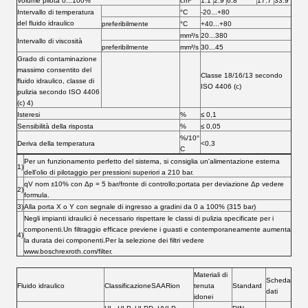
Volume pilota 0...100%
cm³
1.1
2.9
6.8
17.7
33.9
Intervallo di temperatura
°C
-20...+80
del fluido idraulico
preferibilmente
°C
+40...+80
mm²/s
20...380
Intervallo di viscosità
preferibilmente
mm²/s
30...45
Grado di contaminazione
massimo consentito del
Classe 18/16/13 secondo
fluido idraulico, classe di
ISO 4406 (c)
pulizia secondo ISO 4406
(c) 4)
Isteresi
%
≤ 0,1
Sensibilità della risposta
%
≤ 0,05
%/10°
Deriva della temperatura
<0,3
C
Per un funzionamento perfetto del sistema, si consiglia un'alimentazione esterna
1)
dell'olio di pilotaggio per pressioni superiori a 210 bar.
qV nom ±10% con Δp = 5 bar/fronte di controllo;portata per deviazione Δp vedere
2)
formula.
3)
Alla porta X o Y con segnale di ingresso a gradini da 0 a 100% (315 bar)
Negli impianti idraulici è necessario rispettare le classi di pulizia specificate per i
componenti.Un filtraggio efficace previene i guasti e contemporaneamente aumenta
4)
la durata dei componenti.Per la selezione dei filtri vedere
www.boschrexroth.com/filter.
Materiali di
Scheda
Fluido idraulico
ClassificazioneSAARion
tenuta
Standard
dati
idonei