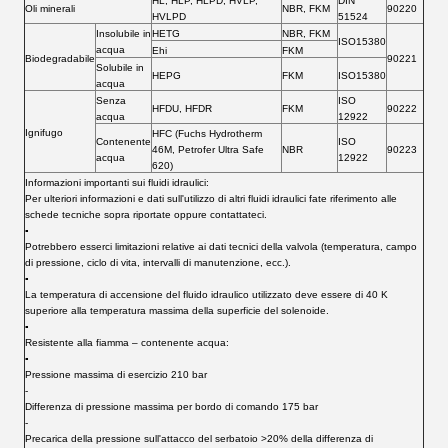
HL, HLP, HLPD, HVLP,
DIN
Oli minerali
NBR, FKM
90220
HVLPD
51524
Insolubile in
HETG
NBR, FKM
ISO15380
acqua
Ehi
FKM
Biodegradabile
90221
Solubile in
HEPG
FKM
ISO15380
acqua
Senza
ISO
HFDU, HFDR
FKM
90222
acqua
12922
Ignifugo
HFC (Fuchs Hydrotherm
Contenente
ISO
46M, Petrofer Ultra Safe
NBR
90223
acqua
12922
620)
Informazioni importanti sui fluidi idraulici:
Per ulteriori informazioni e dati sull'utilizzo di altri fluidi idraulici fate riferimento alle
schede tecniche sopra riportate oppure contattateci.
▪
Potrebbero esserci limitazioni relative ai dati tecnici della valvola (temperatura, campo
di pressione, ciclo di vita, intervalli di manutenzione, ecc.).
▪
La temperatura di accensione del fluido idraulico utilizzato deve essere di 40 K
superiore alla temperatura massima della superficie del solenoide.
▪
Resistente alla fiamma – contenente acqua:
▪
Pressione massima di esercizio 210 bar
‐
Differenza di pressione massima per bordo di comando 175 bar
‐
Precarica della pressione sull'attacco del serbatoio >20% della differenza di