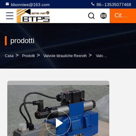
bbonniee@163.com
86--13535077468
Citazione
prodotti
>
>
>
Casa
Prodotti
Valvole Idrauliche Rexroth
Valvole Direzionali Ad Alta Risposta 4WRTE35W6 4WRTE35W8