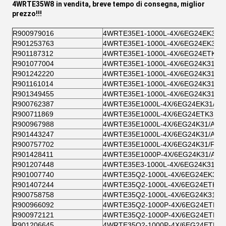
4WRTE35W8
in vendita, breve tempo di consegna, miglior
prezzo!!!
R900979016
4WRTE35E1-1000L-4X/6EG24EK31/
R901253763
4WRTE35E1-1000L-4X/6EG24EK31/
R901187312
4WRTE35E1-1000L-4X/6EG24ETK31
R901077004
4WRTE35E1-1000L-4X/6EG24K31/A
R901242220
4WRTE35E1-1000L-4X/6EG24K31/A1
R901161014
4WRTE35E1-1000L-4X/6EG24K31/A
R901349455
4WRTE35E1-1000L-4X/6EG24K31/F
R900762387
4WRTE35E1000L-4X/6EG24EK31/A1
R900711869
4WRTE35E1000L-4X/6EG24ETK31/A
R900967988
4WRTE35E1000L-4X/6EG24K31/A1M
R901443247
4WRTE35E1000L-4X/6EG24K31/A1
R900757702
4WRTE35E1000L-4X/6EG24K31/F1M
R901428411
4WRTE35E1000P-4X/6EG24K31/A1M
R901207448
4WRTE35E3-1000L-4X/6EG24K31/A
R901007740
4WRTE35Q2-1000L-4X/6EG24EK31/
R901407244
4WRTE35Q2-1000L-4X/6EG24ETK31
R900758758
4WRTE35Q2-1000L-4X/6EG24K31/A
R900966092
4WRTE35Q2-1000P-4X/6EG24ETK31
R900972121
4WRTE35Q2-1000P-4X/6EG24ETK3
R901206645
4WRTE35Q2-1000P-4X/6EG24ETK31