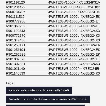
R901116120
4WRTE35V1000P-4X/6EG24K31/A1M
R901294422
4WRTE35V1000P-4X=6EG24TK31/A1
R900734707
4WRTE35V5-1000P-4X/6EG24TK31/
R901111512
4WRTE35W6-1000L-4X/6EG24EK31/
R900772986
4WRTE35W6-1000L-4X/6EG24ETK31
R901369292
4WRTE35W6-1000L-4X/6EG24ETK31
R901120543
4WRTE35W6-1000L-4X/6EG24K31/A
R900772870
4WRTE35W6-1000L-4X/6EG24K31/A
R901349456
4WRTE35W6-1000L-4X/6EG24K31/F
R901250171
4WRTE35W8-1000L-4X/6EG24EK31/
R901251104
4WRTE35W8-1000L-4X/6EG24EK31/
R901252525
4WRTE35W8-1000L-4X/6EG24EK31/
R901097373
4WRTE35W8-1000L-4X/6EG24ETK31
R901307851
4WRTE35W8-1000L-4X/6EG24K31/F
R901011140
4WRTE35W8-1000P-4X/6EG24EK31/
R901146839
4WRTE35W9-1000L-4X/6EG24K31/A
Tags:
valvola solenoide idraulica rexroth 4we6
Valvola di controllo di direzione solenoide 4WE6E62