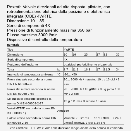
Rexroth Valvole direzionali ad alta risposta, pilotate, con
retroalimentazione elettrica della posizione e elettronica
integrata (OBE) 4WRTE
Dimensione 10... 35.
Serie di componenti 4X
Pressione di funzionamento massima 350 bar
Flusso massimo 3000 l/min
Dispositivo di controllo della temperatura
generale
Tipo
4WRTE
Dimensione
10
16
25
27
32
35
Serie di componenti
4X
Posizione dell'impianto
qualsiasi, preferibilmente orizzontale
Terra
kg
8.7
11.2
16.8
17
31.5
34
Intervallo di temperatura ambiente
°C
-20... +50
Prova sinusale secondo la norma
10... 2000 Hz / massimo 10 g / 10 cicli / 3
DIN EN 60068-2-6
assi
Prova del rumore secondo la norma
20... 2000 Hz / 10 gRMS / 30 g picco / 30
DIN EN 60068-2-64
min / 3 assi
Lo shock di trasporto secondo la
15 g / 11 ms / 3 scosse / 3 assi
norma DIN EN 60068-2-27
Valori MTTFD secondo la norma EN
Anni
150
ISO 13849 1)
Calore umido secondo la norma DIN
Variante 2: +25 °C... +55 °C, 90%... 97% di
EN 60068-2-30
umidità relativa, 2 cicli a 24 ore
con i simboli E, E1, W6 e W8; nella direzione longitudinale della bobina di comando,