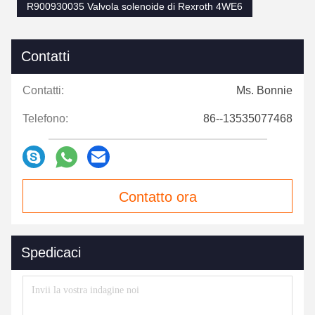
R900930035 Valvola solenoide di Rexroth 4WE6
Contatti
Contatti:
Ms. Bonnie
Telefono:
86--13535077468
Contatto ora
Spedicaci