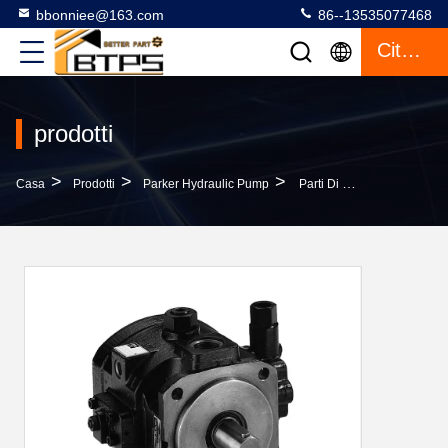
bbonniee@163.com
86--13535077468
Citazione
prodotti
>
>
>
Casa
Prodotti
Parker Hydraulic Pump
Parti Di Pompe Idrauliche Parker Parts Di Pompe Idrauliche Parker PVS