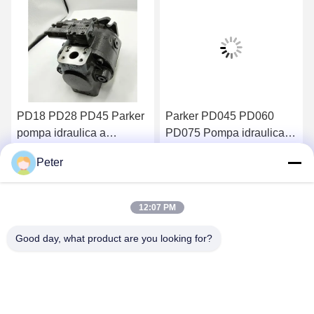
PD18 PD28 PD45 Parker
Parker PD045 PD060
pompa idraulica a
PD075 Pompa idraulica a
pressione media serie Pd
pistoni PD100 PD140
Peter
PD65 PD75 PD100
PD100PM04SRS5BC00S00
Ottenga il migliore prezzo
Ottenga il migliore prezzo
PD140
12:07 PM
Good day, what product are you looking for?
BETTER PARTS MACHINERY CO., LTD.