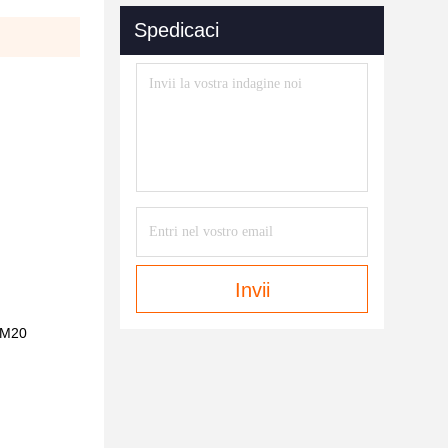
Spedicaci
Invii
2M20