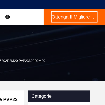
Ottenga Il Migliore Prezzo
PVP23202R2M20 PVP23302R2M20
Categorie
le PVP23