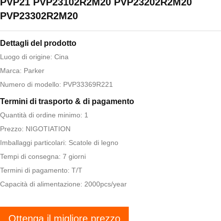
PVP21 PVP23102R2M20 PVP23202R2M20
PVP23302R2M20
Dettagli del prodotto
Luogo di origine: Cina
Marca: Parker
Numero di modello: PVP33369R221
Termini di trasporto & di pagamento
Quantità di ordine minimo: 1
Prezzo: NIGOTIATION
Imballaggi particolari: Scatole di legno
Tempi di consegna: 7 giorni
Termini di pagamento: T/T
Capacità di alimentazione: 2000pcs/year
Ottenga il migliore prezzo