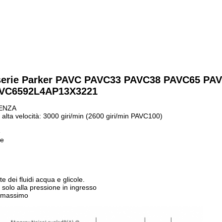
li serie Parker PAVC PAVC33 PAVC38 PAVC65 PA
VC6592L4AP13X3221
TENZA
 alta velocità: 3000 giri/min (2600 giri/min PAVC100)
e
le
 dei fluidi acqua e glicole.
olo alla pressione in ingresso
i) massimo