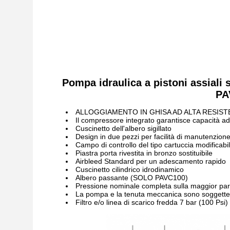
Pompa idraulica a pistoni assia
PA
ALLOGGIAMENTO IN GHISA AD ALTA RESIS
Il compressore integrato garantisce capacità ad
Cuscinetto dell'albero sigillato
Design in due pezzi per facilità di manutenzion
Campo di controllo del tipo cartuccia modificabi
Piastra porta rivestita in bronzo sostituibile
Airbleed Standard per un adescamento rapido
Cuscinetto cilindrico idrodinamico
Albero passante (SOLO PAVC100)
Pressione nominale completa sulla maggior parte
La pompa e la tenuta meccanica sono soggette s
Filtro e/o linea di scarico fredda 7 bar (100 Ps