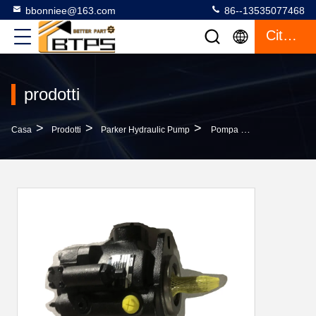
bbonniee@163.com
86--13535077468
Citazione
prodotti
>
>
>
Casa
Prodotti
Parker Hydraulic Pump
Pompa Idraulica A Volume Variabile Parker Denison Pompa Idraulica PVP33369R221 PVP33369 PVP33369R