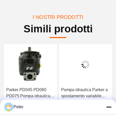
I NOSTRI PRODOTTI
Simili prodotti
Parker PD045 PD060
Pompa idraulica Parker a
PD075 Pompa idraulica a
spostamento variabile
pistoni PD100 PD140
PD018 PD028 PD045
Peter
PD100PM04SRS5BC00S000
PD060 PD075
Ottenga il migliore prezzo
Ottenga il migliore prezzo