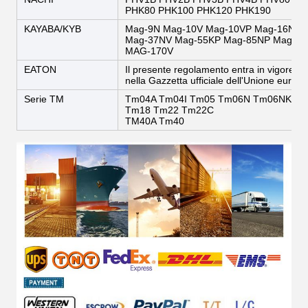
PHK80 PHK100 PHK120 PHK190
KAYABA/KYB
Mag-9N Mag-10V Mag-10VP Mag-16N M
Mag-37NV Mag-55KP Mag-85NP Mag-85
MAG-170V
EATON
Il presente regolamento entra in vigore il
nella Gazzetta ufficiale dell'Unione europe
Serie TM
Tm04A Tm04I Tm05 Tm06N Tm06NK T
Tm18 Tm22 Tm22C
TM40A Tm40