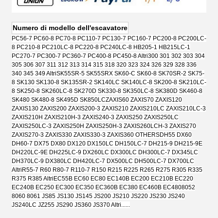
Numero di modello dell'escavatore
PC56-7 PC60-8 PC70-8 PC110-7 PC130-7 PC160-7 PC200-8 PC200LC-
8 PC210-8 PC210LC-8 PC220-8 PC240LC-8 HB205-1 HB215LC-1
PC270-7 PC300-7 PC360-7 PC400-8 PC450-8 Altri
300 301 302 303 304
305 306 307 311 312 313 314 315 318 320 323 324 326 329 328 336
340 345 349 Altri
SK55SR-5 SK55SRX SK60-C SK60-8 SK70SR-2 SK75-
8 SK130 SK130-8 SK135SR-2 SK140LC SK140LC-8 SK200-8 SK210LC-
8 SK250-8 SK260LC-8 SK270D SK330-8 SK350LC-8 SK380D SK460-8
SK480 SK480-8 SK495D SK850LC
ZAXIS60 ZAXIS70 ZAXIS120
ZAXIS130 ZAXIS200 ZAXIS200-3 ZAXIS210 ZAXIS210LC ZAXIS210LC-3
ZAXIS210H ZAXIS210H-3 ZAXIS240-3 ZAXIS250 ZAXIS250LC
ZAXIS250LC-3 ZAXIS250H ZAXIS250H-3 ZAXIS260LCH-3 ZAXIS270
ZAXIS270-3 ZAXIS330 ZAXIS330-3 ZAXIS360 OTHERS
DH55 DX60
DH60-7 DX75 DX80 DX120 DX150LC DH150LC-7 DH215-9 DH215-9E
DH220LC-9E DH225LC-9 DX260LC DX300LC DH300LC-7 DX345LC
DH370LC-9 DX380LC DH420LC-7 DX500LC DH500LC-7 DX700LC
Altri
R55-7 R60 R80-7 R110-7 R150 R215 R225 R265 R275 R305 R335
R375 R385 Altri
EC55B EC60 EC80 EC140B EC200 EC210B EC220
EC240B EC250 EC300 EC350 EC360B EC380 EC460B EC480
8052
8060 8061 JS85 JS130 JS145 JS200 JS210 JS220 JS230 JS240
JS240LC JZ255 JS290 JS360 JS370 Altri......