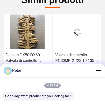
Doosan DX50 DX60
Valvola di controllo
Valvola di controllo
PC30MR-2 723-19-13501
principale dell'escavatore
723-19-13503
Peter
Daewoo DH50 DH60
Ottenga il migliore prezzo
Ottenga il migliore prezzo
4:50 PM
Good day, what product are you looking for?