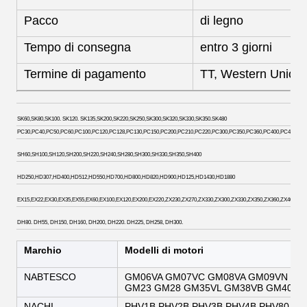
Pacco
di legno
Tempo di consegna
entro 3 giorni
Termine di pagamento
TT, Western Union
SK60,SK80,SK100. SK120. SK135,SK200,SK220,SK250,SK300,SK320,SK330,SK350.SK480
PC30,PC40,PC50,PC60,PC100,PC120,PC128,PC130,PC150,PC200,PC210,PC220,PC300,PC350,PC360,PC400,PC450. PC6
SH60,SH100,SH120,SH200,SH220,SH240,SH280,SH300,SH330,SH350,SH400
HD250,HD307,HD400,HD512,HD550,HD700,HD800,HD820,HD900,HD125,HD1430,HD1880
EX15,EX22,EX30,EX35,EX55,EX60,EX100,EX120,EX200,EX220,ZX230,ZX270,ZX330,ZX300,ZX330,ZX350,ZX360,ZX400,ZX4
DH80. DH55, DH150, DH160, DH200, DH220. DH225, DH258, DH300.
Marchio
Modelli di motori
NABTESCO
GM06VA GM07VC GM08VA GM09VN GM
GM23 GM28 GM35VL GM38VB GM40VA 
NACHI
PHV1B PHV2B PHV3B PHV4B PHV80 PH