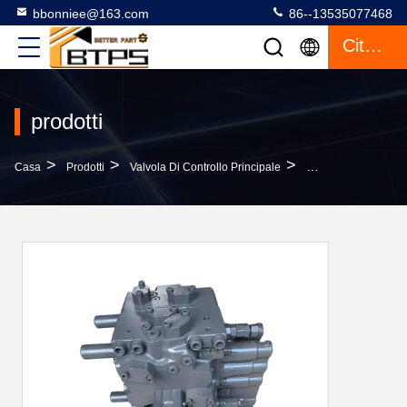
bbonniee@163.com
86--13535077468
Citazione
prodotti
>
>
>
Casa
Prodotti
Valvola Di Controllo Principale
4436897 4398652 C