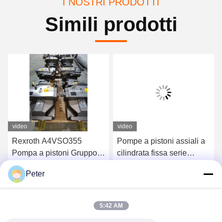
I NOSTRI PRODOTTI
Simili prodotti
video
video
Rexroth A4VSO355
Pompe a pistoni assiali a
Pompa a pistoni Gruppo
cilindrata fissa serie
rotante pompa idraulica
Rexroth A4FO Pompe a
Peter
serie A4VSO
pistoni idrauliche
Ottenga il migliore prezzo
Ottenga il migliore prezzo
A4FO125_30L-
PZB25U33, ricambi
5:42 AM
pompa idraulica