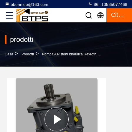
bbonniee@163.com
86--13535077468
Citazione
prodotti
>
>
>
Casa
Prodotti
Pompa A Pistoni Idraulica Rexroth
Pompa Idraulic