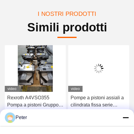
I NOSTRI PRODOTTI
Simili prodotti
video
video
Rexroth A4VSO355
Pompe a pistoni assiali a
Pompa a pistoni Gruppo
cilindrata fissa serie
rotante pompa idraulica
Rexroth A4FO Pompe a
Peter
serie A4VSO
pistoni idrauliche
Ottenga il migliore prezzo
Ottenga il migliore prezzo
A4FO125_30L-
PZB25U33, ricambi