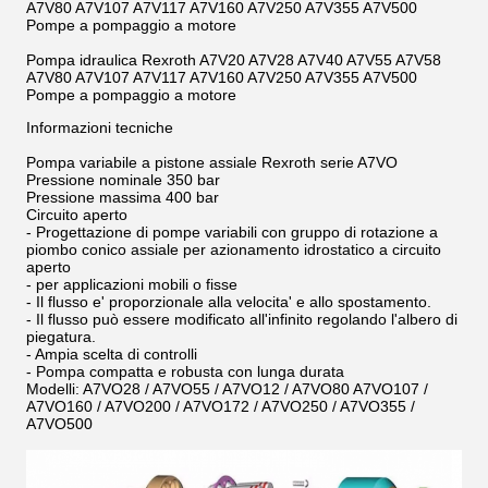
A7V80 A7V107 A7V117 A7V160 A7V250 A7V355 A7V500
Pompe a pompaggio a motore
Pompa idraulica Rexroth A7V20 A7V28 A7V40 A7V55 A7V58
A7V80 A7V107 A7V117 A7V160 A7V250 A7V355 A7V500
Pompe a pompaggio a motore
Informazioni tecniche
Pompa variabile a pistone assiale Rexroth serie A7VO
Pressione nominale 350 bar
Pressione massima 400 bar
Circuito aperto
- Progettazione di pompe variabili con gruppo di rotazione a
piombo conico assiale per azionamento idrostatico a circuito
aperto
- per applicazioni mobili o fisse
- Il flusso e' proporzionale alla velocita' e allo spostamento.
- Il flusso può essere modificato all'infinito regolando l'albero di
piegatura.
- Ampia scelta di controlli
- Pompa compatta e robusta con lunga durata
Modelli: A7VO28 / A7VO55 / A7VO12 / A7VO80 A7VO107 /
A7VO160 / A7VO200 / A7VO172 / A7VO250 / A7VO355 /
A7VO500