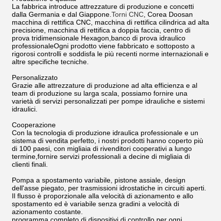
La fabbrica introduce attrezzature di produzione e concetti
dalla Germania e dal Giappone.
Torni CNC
, Corea Doosan
macchina di rettifica CNC, macchina di rettifica cilindrica ad alta
precisione, macchina di rettifica a doppia faccia, centro di
prova tridimensionale Hexagon,banco di prova idraulico
professionaleOgni prodotto viene fabbricato e sottoposto a
rigorosi controlli e soddisfa le più recenti norme internazionali e
altre specifiche tecniche.
Personalizzato
Grazie alle attrezzature di produzione ad alta efficienza e al
team di produzione su larga scala, possiamo fornire una
varietà di servizi personalizzati per pompe idrauliche e sistemi
idraulici.
Cooperazione
Con la tecnologia di produzione idraulica professionale e un
sistema di vendita perfetto, i nostri prodotti hanno coperto più
di 100 paesi, con migliaia di rivenditori cooperativi a lungo
termine,fornire servizi professionali a decine di migliaia di
clienti finali.
Pompa a spostamento variabile, pistone assiale, design
dell'asse piegato, per trasmissioni idrostatiche in circuiti aperti.
Il flusso è proporzionale alla velocità di azionamento e allo
spostamento ed è variabile senza gradini a velocità di
azionamento costante.
programma completo di dispositivi di controllo per ogni