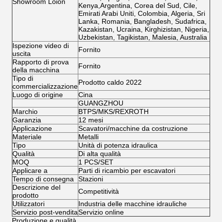
Showroom Loion
Kenya,Argentina, Corea del Sud, Cile,
Emirati Arabi Uniti, Colombia, Algeria, Sri
Lanka, Romania, Bangladesh, Sudafrica,
Kazakistan, Ucraina, Kirghizistan, Nigeria,
Uzbekistan, Tagikistan, Malesia, Australia
Ispezione video di
Fornito
uscita
Rapporto di prova
Fornito
della macchina
Tipo di
Prodotto caldo 2022
commercializzazione
Luogo di origine
Cina
GUANGZHOU
Marchio
BTPS/MKS/REXROTH
Garanzia
12 mesi
Applicazione
Scavatori/macchine da costruzione
Materiale
Metalli
Tipo
Unità di potenza idraulica
Qualità
Di alta qualità
MOQ
1 PCS/SET
Applicare a
Parti di ricambio per escavatori
Tempo di consegna
Stazioni
Descrizione del
Competitività
prodotto
Utilizzatori
Industria delle macchine idrauliche
Servizio post-vendita
Servizio online
Produzione e qualità