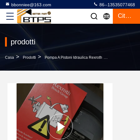
bbonniee@163.com
86--13535077468
Citazione
prodotti
>
>
>
Casa
Prodotti
Pompa A Pistoni Idraulica Rexroth
Alta Pressione 