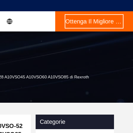
Ottenga Il Migliore Prezzo
SO28 A10VSO45 A10VSO60 A10VSO85 di Rexroth
Categorie
10VSO-52