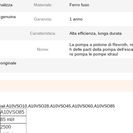
nalizza
Materiale:
Ferro fuso
 genuina
Garanzia:
1 anno
Caratteristica:
Alta efficienza, lunga durata
La pompa a pistone di Rexroth, r
Nome:
h delle parti della pompa dell'esc
re pompa le pompe idraul
originale
ni assiali A10VSO10,A10VSO28,A10VSO45,A10VSO60,A10VSO85
A10VSO85
85 ml/r
2500