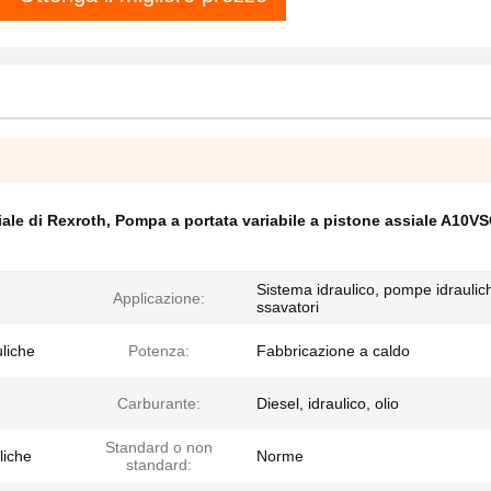
iale di Rexroth
,
Pompa a portata variabile a pistone assiale A10V
Sistema idraulico, pompe idraulic
Applicazione:
ssavatori
liche
Potenza:
Fabbricazione a caldo
Carburante:
Diesel, idraulico, olio
Standard o non
liche
Norme
standard: