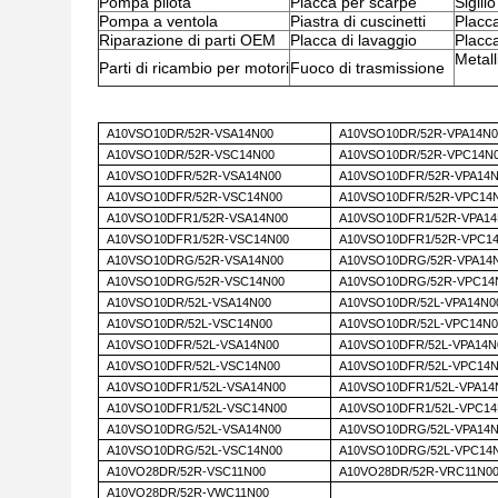
Pompa pilota
Placca per scarpe
Sigillo
Pompa a ventola
Piastra di cuscinetti
Placca
Riparazione di parti OEM
Placca di lavaggio
Placca
Metall
Parti di ricambio per motori
Fuoco di trasmissione
A10VSO10DR/52R-VSA14N00
A10VSO10DR/52R-VPA14N0
A10VSO10DR/52R-VSC14N00
A10VSO10DR/52R-VPC14N
A10VSO10DFR/52R-VSA14N00
A10VSO10DFR/52R-VPA14
A10VSO10DFR/52R-VSC14N00
A10VSO10DFR/52R-VPC14
A10VSO10DFR1/52R-VSA14N00
A10VSO10DFR1/52R-VPA14
A10VSO10DFR1/52R-VSC14N00
A10VSO10DFR1/52R-VPC1
A10VSO10DRG/52R-VSA14N00
A10VSO10DRG/52R-VPA14
A10VSO10DRG/52R-VSC14N00
A10VSO10DRG/52R-VPC14
A10VSO10DR/52L-VSA14N00
A10VSO10DR/52L-VPA14N0
A10VSO10DR/52L-VSC14N00
A10VSO10DR/52L-VPC14N0
A10VSO10DFR/52L-VSA14N00
A10VSO10DFR/52L-VPA14N
A10VSO10DFR/52L-VSC14N00
A10VSO10DFR/52L-VPC14
A10VSO10DFR1/52L-VSA14N00
A10VSO10DFR1/52L-VPA14
A10VSO10DFR1/52L-VSC14N00
A10VSO10DFR1/52L-VPC14
A10VSO10DRG/52L-VSA14N00
A10VSO10DRG/52L-VPA14
A10VSO10DRG/52L-VSC14N00
A10VSO10DRG/52L-VPC14
A10VO28DR/52R-VSC11N00
A10VO28DR/52R-VRC11N0
A10VO28DR/52R-VWC11N00