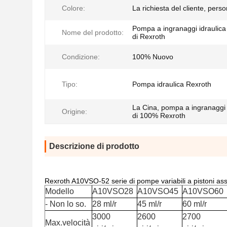
Colore:
La richiesta del cliente, perso
Pompa a ingranaggi idraulica
Nome del prodotto:
di Rexroth
Condizione:
100% Nuovo
Tipo:
Pompa idraulica Rexroth
La Cina, pompa a ingranaggi 
Origine:
di 100% Rexroth
Descrizione di prodotto
Rexroth A10VSO-52 serie di pompe variabili a pisto
Modello
A10VSO28
A10VSO45
A10VSO60
- Non lo so.
28 ml/r
45 ml/r
60 ml/r
3000
2600
2700
Max.velocità