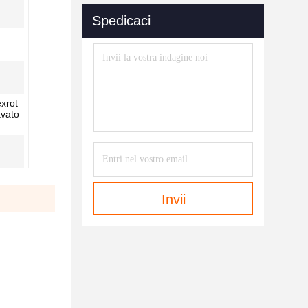
Spedicaci
exrot
avato
Invii