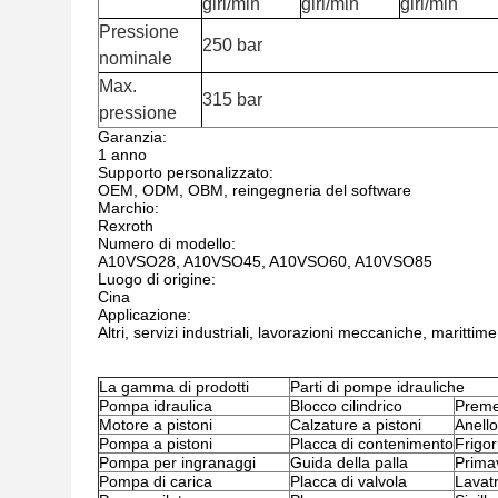
giri/min
giri/min
giri/min
Pressione
250 bar
nominale
Max.
315 bar
pressione
Garanzia:
1 anno
Supporto personalizzato:
OEM, ODM, OBM, reingegneria del software
Marchio:
Rexroth
Numero di modello:
A10VSO28, A10VSO45, A10VSO60, A10VSO85
Luogo di origine:
Cina
Applicazione:
Altri, servizi industriali, lavorazioni meccaniche, marittime
La gamma di prodotti
Parti di pompe idrauliche
Pompa idraulica
Blocco cilindrico
Premer
Motore a pistoni
Calzature a pistoni
Anello
Pompa a pistoni
Placca di contenimento
Frigor
Pompa per ingranaggi
Guida della palla
Prima
Pompa di carica
Placca di valvola
Lavatr