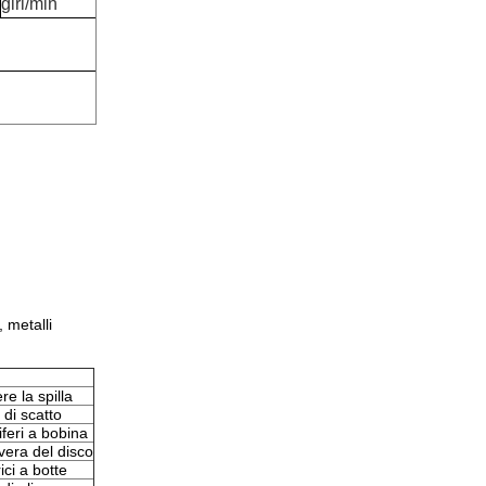
giri/min
, metalli
e la spilla
 di scatto
iferi a bobina
vera del disco
ici a botte