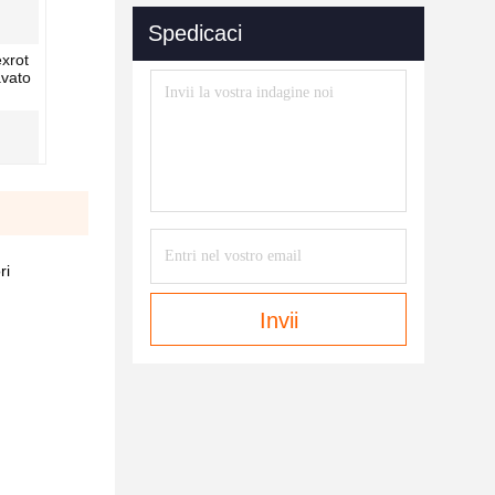
Spedicaci
exrot
avato
ri
Invii