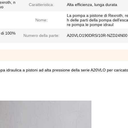
xroth, n
Caratteristica:
Alta efficienza, lunga durata
vo
La pompa a pistone di Rexroth, r
Nome:
h delle parti della pompa dell'esc
re pompa le pompe idraul
e di 100%
Numero della parte:
A20VLO190DRS/10R-NZD24N00
aulica a pistoni ad alta pressione della serie A20VLO per caricato