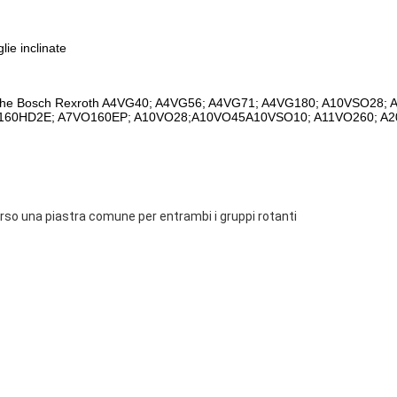
lie inclinate
uliche Bosch Rexroth A4VG40; A4VG56; A4VG71; A4VG180; A10VSO28;
160HD2E; A7VO160EP; A10VO28;A10VO45A10VSO10; A11VO260; A2
erso una piastra comune per entrambi i gruppi rotanti