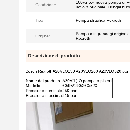
100%new, nuova pompa di Re
Condizione:
uovo & originale, Oringal nuo
Tipo:
Pompa idraulica Rexroth
Pompa a ingranaggi original
Origine:
Rexroth
Descrizione di prodotto
Bosch RexrothA20VLO190 A20VLO260 A20VLO520 pompa idr
Nome del prodotto
A20V(L) O pompa a pistoni
Modello
60/95/190/260/520
Pressione nominale
250 bar
Pressione massima
315 bar