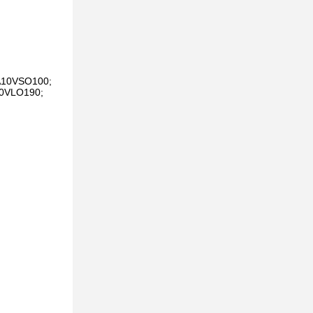
 A10VSO100;
0VLO190;