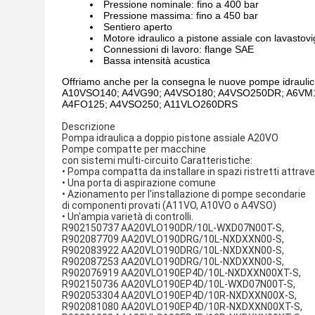
Pressione nominale: fino a 400 bar
Pressione massima: fino a 450 bar
Sentiero aperto
Motore idraulico a pistone assiale con lavastovig
Connessioni di lavoro: flange SAE
Bassa intensità acustica
Offriamo anche per la consegna le nuove pompe idra
A10VSO140; A4VG90; A4VSO180; A4VSO250DR; A6VM
A4FO125; A4VSO250; A11VLO260DRS
Descrizione
Pompa idraulica a doppio pistone assiale A20VO
Pompe compatte per macchine
con sistemi multi-circuito Caratteristiche:
• Pompa compatta da installare in spazi ristretti attrav
• Una porta di aspirazione comune
• Azionamento per l'installazione di pompe secondarie
di componenti provati (A11VO, A10VO o A4VSO)
• Un'ampia varietà di controlli.
R902150737 AA20VLO190DR/10L-WXD07N00T-S,
R902087709 AA20VLO190DRG/10L-NXDXXN00-S,
R902083922 AA20VLO190DRG/10L-NXDXXN00-S,
R902087253 AA20VLO190DRG/10L-NXDXXN00-S,
R902076919 AA20VLO190EP4D/10L-NXDXXN00XT-S,
R902150736 AA20VLO190EP4D/10L-WXD07N00T-S,
R902053304 AA20VLO190EP4D/10R-NXDXXN00X-S,
R902081080 AA20VLO190EP4D/10R-NXDXXN00XT-S,