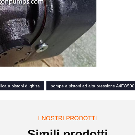
ica a pistoni di ghisa
pompe a pistoni ad alta pressione A4FO500
I NOSTRI PRODOTTI
Simili prodotti