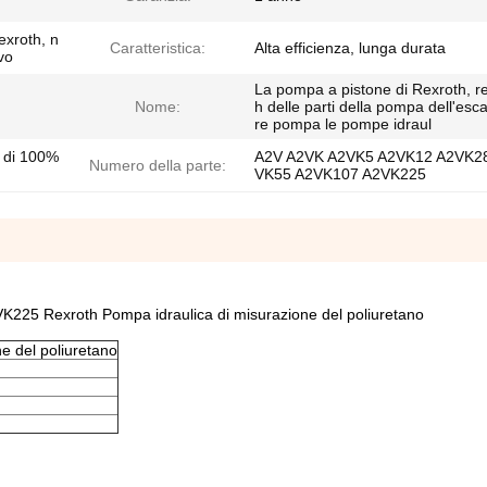
xroth, n
Caratteristica:
Alta efficienza, lunga durata
vo
La pompa a pistone di Rexroth, r
Nome:
h delle parti della pompa dell'esc
re pompa le pompe idraul
e di 100%
A2V A2VK A2VK5 A2VK12 A2VK2
Numero della parte:
VK55 A2VK107 A2VK225
5 Rexroth Pompa idraulica di misurazione del poliuretano
e del poliuretano