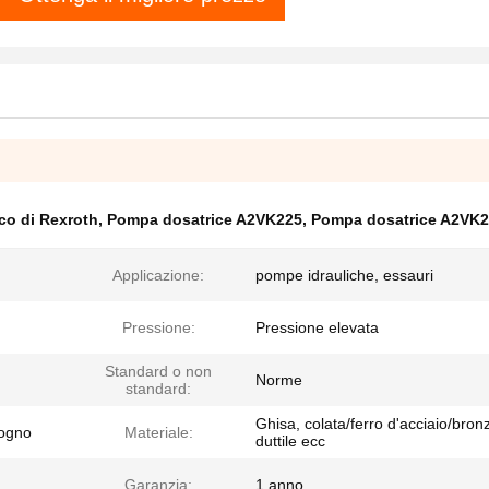
co di Rexroth
,
Pompa dosatrice A2VK225
,
Pompa dosatrice A2VK
Applicazione:
pompe idrauliche, essauri
Pressione:
Pressione elevata
Standard o non
Norme
standard:
Ghisa, colata/ferro d'acciaio/bron
sogno
Materiale:
duttile ecc
Garanzia:
1 anno