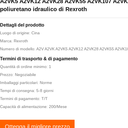
A2VK5 A2VK12 A2VK28 A2VK55 A2VK107 A2VK2
poliuretano idraulico di Rexroth
Dettagli del prodotto
Luogo di origine: Cina
Marca: Rexroth
Numero di modello: A2V A2VK A2VK5 A2VK12 A2VK28 A2VK55 A2VK
Termini di trasporto & di pagamento
Quantità di ordine minimo: 1
Prezzo: Negoziabile
Imballaggi particolari: Norme
Tempi di consegna: 5-8 giorni
Termini di pagamento: T/T
Capacità di alimentazione: 200/Mese
Ottenga il migliore prezzo