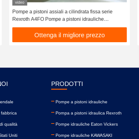
video
Pompe a pistoni assiali a cilindrata fissa serie
Rexroth A4FO Pompe a pistoni idrauliche
A4FO125_30L-PZB25U33, ricambi pompa idraulica
A4FO125_30R-PPB25N00 A4FO22 A4FO28
Ottenga il migliore prezzo
A4FO40 A4FO71 A4FO125
NOI
PRODOTTI
iendale
Pompe a pistoni idrauliche
 fabbrica
Pompa a pistoni idraulica Rexroth
di qualità
Pompe idrauliche Eaton Vickers
tati Uniti
Pompe idrauliche KAWASAKI