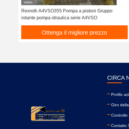
video
4N00
Rexroth A4VSO355 Pompa a pistoni Gruppo
90 di
rotante pompa idraulica serie A4VSO
Ottenga il migliore prezzo
CIRCA 
Profilo az
Giro della
Controllo 
Contatto S