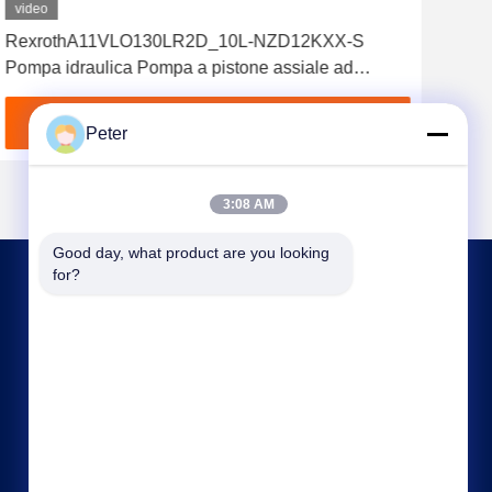
video
vid
RexrothA11VLO130LR2D_10L-NZD12KXX-S
Pomp
Pompa idraulica Pompa a pistone assiale ad
A10
spostamento variabile altamente affidabile
A4v
R902037088
Ottenga il migliore prezzo
Peter
3:08 AM
Good day, what product are you looking 
for?
CONTATTO STATI UNITI
bbonniee@163.com
86--13535077468
Camera 301-2295, edificio 6, strada Kelin,
distretto di Tianhe, Guangzhou