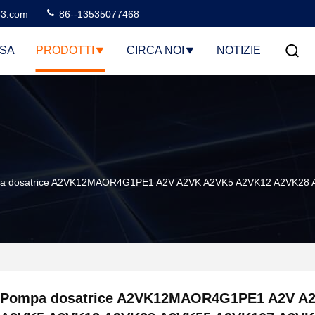
3.com
86--13535077468
SA
PRODOTTI
CIRCA NOI
NOTIZIE
 dosatrice A2VK12MAOR4G1PE1 A2V A2VK A2VK5 A2VK12 A2VK28 A2VK
Pompa dosatrice A2VK12MAOR4G1PE1 A2V A