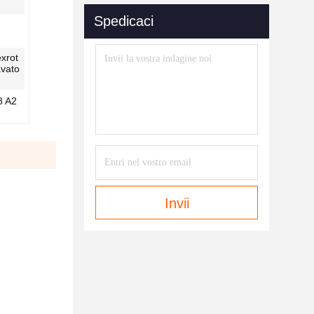
Spedicaci
exrot
avato
8 A2
Invii