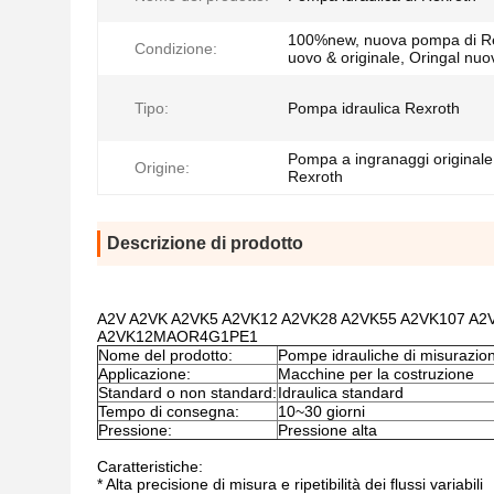
100%new, nuova pompa di Re
Condizione:
uovo & originale, Oringal nuo
Tipo:
Pompa idraulica Rexroth
Pompa a ingranaggi original
Origine:
Rexroth
Descrizione di prodotto
A2V A2VK A2VK5 A2VK12 A2VK28 A2VK55 A2VK107 A2VK22
A2VK12MAOR4G1PE1
Nome del prodotto:
Pompe idrauliche di misurazion
Applicazione:
Macchine per la costruzione
Standard o non standard:
Idraulica standard
Tempo di consegna:
10~30 giorni
Pressione:
Pressione alta
Caratteristiche:
* Alta precisione di misura e ripetibilità dei flussi variabili