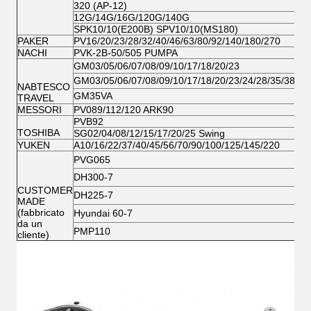
320 (AP-12)
12G/14G/16G/120G/140G
SPK10/10(E200B) SPV10/10(MS180)
PAKER
PV16/20/23/28/32/40/46/63/80/92/140/180/270
NACHI
PVK-2B-50/505 PUMPA
GM03/05/06/07/08/09/10/17/18/20/23
GM03/05/06/07/08/09/10/17/18/20/23/24/28/35/38VL
NABTESCO
GM35VA
TRAVEL
MESSORI
PV089/112/120 ARK90
PVB92
TOSHIBA
SG02/04/08/12/15/17/20/25 Swing
YUKEN
A10/16/22/37/40/45/56/70/90/100/125/145/220
PVG065
DH300-7
CUSTOMER
DH225-7
MADE
(fabbricato
Hyundai 60-7
da un
PMP110
cliente)