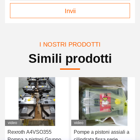
Invii
I NOSTRI PRODOTTI
Simili prodotti
video
video
Rexroth A4VSO355
Pompe a pistoni assiali a
Pompa a pistoni Gruppo
cilindrata fissa serie