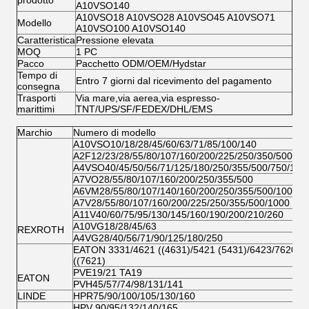
prodotto
A10VSO140
A10VSO18 A10VSO28 A10VSO45 A10VSO71
Modello
A10VSO100 A10VSO140
Caratteristica
Pressione elevata
MOQ
1 PC
Pacco
Pacchetto ODM/OEM/Hydstar
Tempo di
Entro 7 giorni dal ricevimento del pagamento
consegna
Trasporti
Via mare,via aerea,via espresso-
marittimi
TNT/UPS/SF/FEDEX/DHL/EMS
Marchio
Numero di modello
A10VSO10/18/28/45/60/63/71/85/100/140
A2F12/23/28/55/80/107/160/200/225/250/350/500/10
A4VSO40/45/50/56/71/125/180/250/355/500/750/100
A7VO28/55/80/107/160/200/250/355/500
A6VM28/55/80/107/140/160/200/250/355/500/1000
A7V28/55/80/107/160/200/225/250/355/500/1000
A11V40/60/75/95/130/145/160/190/200/210/260
A10VG18/28/45/63
REXROTH
A4VG28/40/56/71/90/125/180/250
EATON 3331/4621 ((4631)/5421 (5431)/6423/7620
((7621)
PVE19/21 TA19
EATON
PVH45/57/74/98/131/141
LINDE
HPR75/90/100/105/130/160
HPV 90/95/132/140/165