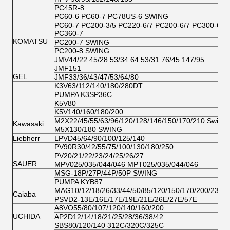
PC45R-8
PC60-6 PC60-7 PC78US-6 SWING
PC60-7 PC200-3/5 PC220-6/7 PC200-6/7 PC300-6/7
PC360-7
KOMATSU
PC200-7 SWING
PC200-8 SWING
JMV44/22 45/28 53/34 64 53/31 76/45 147/95
JMF151
GEL
JMF33/36/43/47/53/64/80
K3V63/112/140/180/280DT
PUMPA K3SP36C
K5V80
K5V140/160/180/200
M2X22/45/55/63/96/120/128/146/150/170/210 Swing
Kawasaki
M5X130/180 SWING
Liebherr
LPVD45/64/90/100/125/140
PV90R30/42/55/75/100/130/180/250
PV20/21/22/23/24/25/26/27
SAUER
MPV025/035/044/046 MPT025/035/044/046
MSG-18P/27P/44P/50P SWING
PUMPA KYB87
MAG10/12/18/26/33/44/50/85/120/150/170/200/230V
Caiaba
PSVD2-13E/16E/17E/19E/21E/26E/27E/57E
A8VO55/80/107/120/140/160/200
UCHIDA
AP2D12/14/18/21/25/28/36/38/42
SBS80/120/140 312C/320C/325C