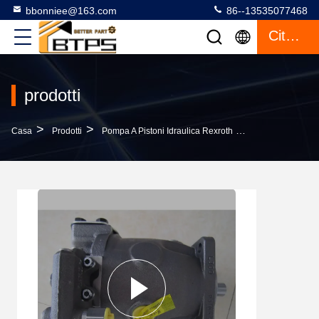
bbonniee@163.com
86--13535077468
Citazione
prodotti
>
>
>
Casa
Prodotti
Pompa A Pistoni Idraulica Rexroth
Pompa Idraulic