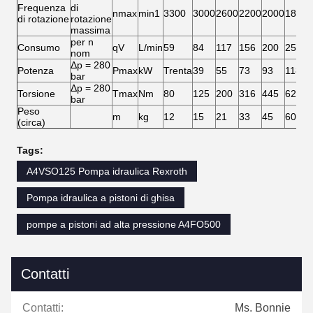
Frequenza
di
nmax
min1
3300
3000
2600
2200
2000
1800
di rotazione
rotazione
massima
per n
Consumo
qV
L/min
59
84
117
156
200
252
nom
Δp = 280
Potenza
Pmax
kW
Trenta
39
55
73
93
118
bar
Δp = 280
Torsione
Tmax
Nm
80
125
200
316
445
623
bar
Peso
m
kg
12
15
21
33
45
60
(circa)
Tags:
A4VSO125 Pompa idraulica Rexroth
Pompa idraulica a pistoni di ghisa
pompe a pistoni ad alta pressione A4FO500
Contatti
Contatti:
Ms. Bonnie