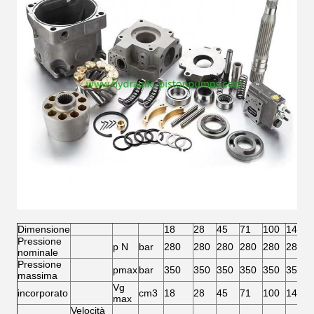
Dimensione
18
28
45
71
100
140
Pressione
p N
bar
280
280
280
280
280
280
nominale
Pressione
pmax
bar
350
350
350
350
350
350
massima
Vg
incorporato
cm3
18
28
45
71
100
140
max
Velocità